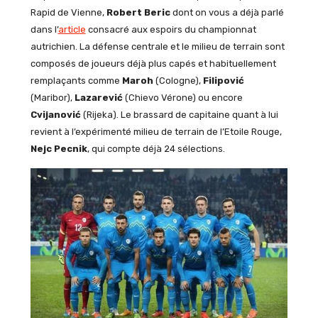
Rapid de Vienne,
Robert Beric
dont on vous a déjà parlé
dans l’
article
consacré aux espoirs du championnat
autrichien. La défense centrale et le milieu de terrain sont
composés de joueurs déjà plus capés et habituellement
remplaçants comme
Maroh
(Cologne),
Filipović
(Maribor),
Lazarević
(Chievo Vérone) ou encore
Cvijanović
(Rijeka).
Le brassard de capitaine quant à lui
revient à l’expérimenté milieu de terrain de l’Etoile Rouge,
Nejc Pecnik
, qui compte déjà 24 sélections.