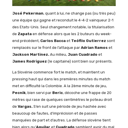
José Pekerman
, quant à lui, ne change pas (ou très peu)
une équipe qui gagne et reconduit le 4-4-2 vainqueur 2-1
des Etats-Unis. Seul changement notable, la titularisation
de
Zapata
en défense alors que les 2 buteurs du week-
end précédent,
Carlos Bacca
et
Teófilo Gutierrez
sont
remplacés sur le front de l’attaque par
Adrian Ramos
et
Jackson Martinez.
Au milieu,
Juan Cuadrado
et
James Rodriguez
(le capitaine) sont bien sur présents.
La Slovénie commence fort le match, et maintient un
pressing haut qui dans les premières minutes du match
met en difficulté la Colombie. A la 2ème minute de jeu,
Pecnik
, bien servi par
Beric
, décoche une frappe de 20
mètres qui rase de quelques centimètres le poteau droit
de
Vargas.
S’en suit une période de jeu hachée avec
beaucoup de fautes, d’imprécision et de passes
manquées de part et d’autres. La défense slovène tient
bien alors qu’
Aguilar
et
Cuadrado
semblent avoir du mal