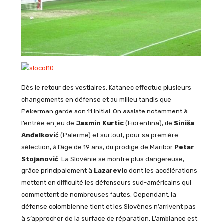
Dès le retour des vestiaires,
Katanec
effectue plusieurs
changements en défense et au milieu tandis que
Pekerman
garde son 11 initial. On assiste notamment à
l’entrée en jeu de
Jasmin Kurtic
(Fiorentina), de
Siniša
Anđelković
(Palerme) et surtout, pour sa première
sélection, à l’âge de 19 ans, du prodige de Maribor
Petar
Stojanović
. La Slovénie se montre plus dangereuse,
grâce principalement à
Lazarevic
dont les accélérations
mettent en difficulté les défenseurs sud-américains qui
commettent de nombreuses fautes. Cependant, la
défense colombienne tient et les Slovènes n’arrivent pas
à s’approcher de la surface de réparation.
L’ambiance est