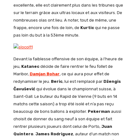
excellente, elle est clairement plus dans les tribunes que
sur le terrain grâce aux ultras locaux et aux visiteurs. De
nombreuses olas ont lieu. A noter, tout de même, une
frappe, encore une fois de loin, de
Kurtic
qui ne passe
pas loin du but à la 53ème minute.
Devant la faiblesse offensive de son équipe, à l’heure de
jeu,
Katanec
décide de faire rentrer le feu follet de
Maribor,
Damjan Bohar
, ce qui aura pour effet de
redynamiser le jeu.
Beric
, lui est remplacé par
Džengis
Čavušević
qui évolue dans le championnat suisse, à
Saint-Gall
. Le buteur du Rapid de Vienne (9 buts en 14
matchs cette saison) a trop été isolé et n’a pas reçu
beaucoup de bons ballons à exploiter.
Pekerman
aussi
choisit de donner du sang neuf à son équipe et fait
rentrer plusieurs joueurs dont celui de Porto,
Juan
Quintero
.
James Rodriguez
, auteur d’un match non