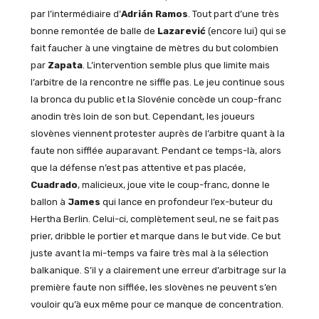
par l’intermédiaire d’
Adrián Ramos
. Tout part d’une très
bonne remontée de balle de
Lazare
vić
(encore lui) qui se
fait faucher à une vingtaine de mètres du but colombien
par
Zapata
. L’intervention semble plus que limite mais
l’arbitre de la rencontre ne siffle pas. Le jeu continue sous
la bronca du public et la Slovénie concède un coup-franc
anodin très loin de son but. Cependant, les joueurs
slovènes viennent protester auprès de l’arbitre quant à la
faute non sifflée auparavant. Pendant ce temps-là, alors
que la défense n’est pas attentive et pas placée,
Cuadrado
, malicieux, joue vite le coup-franc, donne le
ballon à
James
qui lance en profondeur l’ex-buteur du
Hertha Berlin. Celui-ci, complètement seul, ne se fait pas
prier, dribble le portier et marque dans le but vide. Ce but
juste avant la mi-temps va faire très mal à la sélection
balkanique. S’il y a clairement une erreur d’arbitrage sur la
première faute non sifflée, les slovènes ne peuvent s’en
vouloir qu’à eux même pour ce manque de concentration.