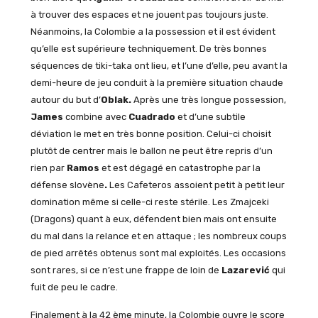
à trouver des espaces et ne jouent pas toujours juste.
Néanmoins, la Colombie a la possession et il est évident
qu’elle est supérieure techniquement. De très bonnes
séquences de tiki-taka ont lieu, et l’une d’elle, peu avant la
demi-heure de jeu conduit à la première situation chaude
autour du but d’
Oblak.
Après une très longue possession,
James
combine avec
Cuadrado
et d’une subtile
déviation le met en très bonne position. Celui-ci choisit
plutôt de centrer mais le ballon ne peut être repris d’un
rien par
Ramos
et est dégagé en catastrophe par la
défense slovène
.
Les Cafeteros assoient petit à petit leur
domination même si celle-ci reste stérile. Les Zmajceki
(Dragons) quant à eux, défendent bien mais ont ensuite
du mal dans la relance et en attaque ; les nombreux coups
de pied arrêtés obtenus sont mal exploités. Les occasions
sont rares, si ce n’est une frappe de loin de
Lazarević
qui
fuit de peu le cadre.
Finalement à la 42 ème minute, la Colombie ouvre le score