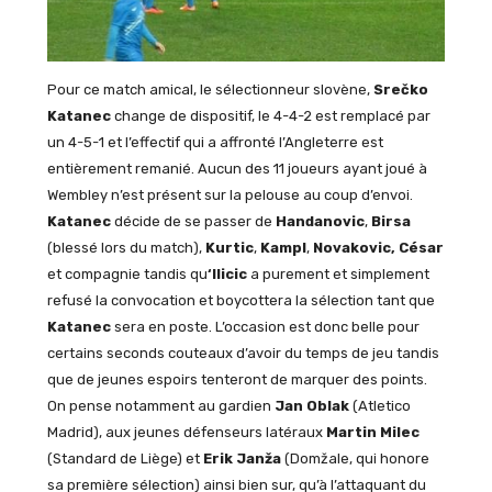
Pour ce match amical, le sélectionneur slovène,
Srečko
Katanec
change de dispositif, le 4-4-2 est remplacé par
un 4-5-1 et l’effectif qui a affronté l’Angleterre est
entièrement remanié. Aucun des 11 joueurs ayant joué à
Wembley n’est présent sur la pelouse au coup d’envoi.
Katanec
décide de se passer de
Handanovic
,
Birsa
(blessé lors du match),
Kurtic
,
Kampl
,
Novakovic, César
et compagnie tandis qu
‘Ilicic
a purement et simplement
refusé la convocation et boycottera la sélection tant que
Katanec
sera en poste. L’occasion est donc belle pour
certains seconds couteaux d’avoir du temps de jeu tandis
que de jeunes espoirs tenteront de marquer des points.
On pense notamment au gardien
Jan Oblak
(Atletico
Madrid), aux jeunes défenseurs latéraux
Martin Milec
(Standard de Liège) et
Erik Janža
(
Domžale, qui honore
sa première sélection) ainsi bien sur, qu’à l’attaquant du