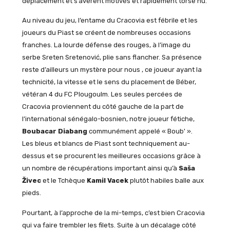
déplacement et s’avèrent motivés et rapidement torse nu.
Au niveau du jeu, l’entame du Cracovia est fébrile et les
joueurs du Piast se créent de nombreuses occasions
franches. La lourde défense des rouges, à l’image du
serbe Sreten Sretenović, plie sans flancher. Sa présence
reste d’ailleurs un mystère pour nous , ce joueur ayant la
technicité, la vitesse et le sens du placement de Béber,
vétéran 4 du FC Plougoulm. Les seules percées de
Cracovia proviennent du côté gauche de la part de
l’international sénégalo-bosnien, notre joueur fétiche,
Boubacar Diabang
communément appelé « Boub' ».
Les bleus et blancs de Piast sont techniquement au-
dessus et se procurent les meilleures occasions grâce à
un nombre de récupérations important ainsi qu’à
Saša
Živec
et le Tchèque
Kamil Vacek
plutôt habiles balle aux
pieds.
Pourtant, à l’approche de la mi-temps, c’est bien Cracovia
qui va faire trembler les filets. Suite à un décalage côté