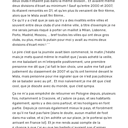
deux clubs n’étaient pas dans la même division… Et avaient même
deux divisions d’écart au minimum ! Sauf qu’entre 2000 et 2007,
ils étaient remontés en D1, et qu’en plus ils venaient de finir 4ème,
alors que le Wisla avait fini 8ème…
Ce qu’il y a c’est que je sais qu’il y a des rivalités entre villes et
souvent entre deux clubs d’une même ville, à titre d’exemple je ne
me serais jamais risqué à porter un maillot à Milan, Lisbonne,
Porto, Madrid, Moscou, … bref toutes les villes qui ont deux gros
clubs, ou plus, mais là putain pour moi y avait au moins deux
divisions d’écart mini ! ^^
Le pire c’est que la journée avait bien commencé, le matin j’hésite
mais je mets quand même le maillot que j’avais acheté la veille,
en me baladant on m’interpelle positivement, une première
personne me dit que j’ai fait le bon choix, une autre me fait part
justement du classement de 2007 et qu’ils ont terminé devant le
Wisla, mais personne pour me signaler que ce n’est pas judicieux
de se balader avec au pif… Et moi naïvement je me dit que c’est
cool, que je discute avec du monde, que c’est sympa.
Ça ne m’a pas empêché de retourner en Pologne depuis, plusieurs
fois, notamment à Cracovie, et j’adore ce pays, et ses habitants
également, après y a des cons partout, et les hooligans en font
partie. Depuis je connais également mieux le pays, et forcément
ce qu’il ne faut pas faire (dans le doute, aucun maillot de foot
dans ma valise, et si j’en achète un sur place, je le porterai qu’en
arrivant en France lol). Et je me rends aussi compte de la
« chance » que j’ai eu que les barbots n’avaient pas d’armes