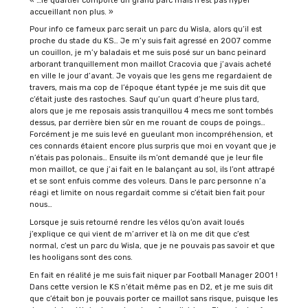
« …le quartier comporte un grand parc mais n’est pas hyper
accueillant non plus. »
Pour info ce fameux parc serait un parc du Wisla, alors qu’il est
proche du stade du KS… Je m’y suis fait agressé en 2007 comme
un couillon, je m’y baladais et me suis posé sur un banc peinard
arborant tranquillement mon maillot Cracovia que j’avais acheté
en ville le jour d’avant. Je voyais que les gens me regardaient de
travers, mais ma cop de l’époque étant typée je me suis dit que
c’était juste des rastoches. Sauf qu’un quart d’heure plus tard,
alors que je me reposais assis tranquillou 4 mecs me sont tombés
dessus, par derrière bien sûr en me rouant de coups de poings…
Forcément je me suis levé en gueulant mon incompréhension, et
ces connards étaient encore plus surpris que moi en voyant que je
n’étais pas polonais… Ensuite ils m’ont demandé que je leur file
mon maillot, ce que j’ai fait en le balançant au sol, ils l’ont attrapé
et se sont enfuis comme des voleurs. Dans le parc personne n’a
réagi et limite on nous regardait comme si c’était bien fait pour
nous…
Lorsque je suis retourné rendre les vélos qu’on avait loués
j’explique ce qui vient de m’arriver et là on me dit que c’est
normal, c’est un parc du Wisla, que je ne pouvais pas savoir et que
les hooligans sont des cons.
En fait en réalité je me suis fait niquer par Football Manager 2001 !
Dans cette version le KS n’était même pas en D2, et je me suis dit
que c’était bon je pouvais porter ce maillot sans risque, puisque les