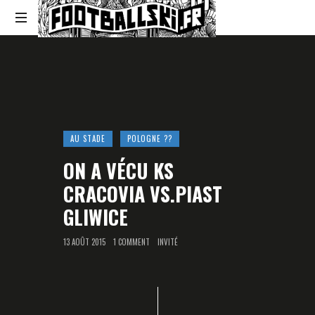
Footballski
Le
football
d'Europe
centrale
et
d'Europe
AU STADE
POLOGNE ??
de
l'Est
ON A VÉCU KS
CRACOVIA VS.PIAST
GLIWICE
13 AOÛT 2015
1 COMMENT
INVITÉ