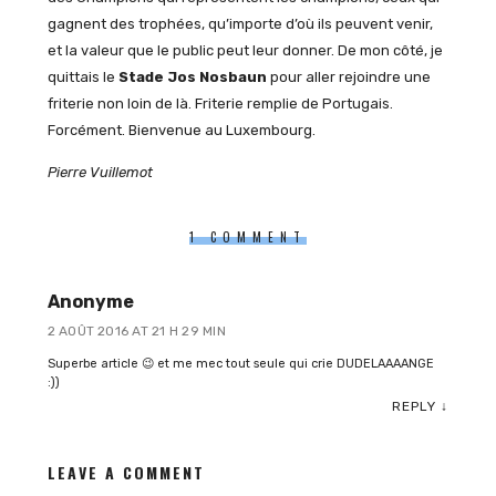
gagnent des trophées, qu’importe d’où ils peuvent venir,
et la valeur que le public peut leur donner. De mon côté, je
quittais le
Stade Jos Nosbaun
pour aller rejoindre une
friterie non loin de là. Friterie remplie de Portugais.
Forcément. Bienvenue au Luxembourg.
Pierre Vuillemot
1 COMMENT
Anonyme
2 AOÛT 2016 AT 21 H 29 MIN
Superbe article 😉 et me mec tout seule qui crie DUDELAAAANGE
:))
REPLY
↓
LEAVE A COMMENT