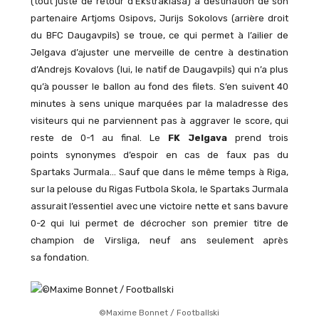
(tout juste de retour d’Ekstraklasa) à destination de son
partenaire Artjoms Osipovs, Jurijs Sokolovs (arrière droit
du BFC Daugavpils) se troue, ce qui permet à l’ailier de
Jelgava d’ajuster une merveille de centre à destination
d’Andrejs Kovalovs (lui, le natif de Daugavpils) qui n’a plus
qu’à pousser le ballon au fond des filets. S’en suivent 40
minutes à sens unique marquées par la maladresse des
visiteurs qui ne parviennent pas à aggraver le score, qui
reste de 0-1 au final. Le
FK Jelgava
prend trois
points synonymes d’espoir en cas de faux pas du
Spartaks Jurmala… Sauf que dans le même temps à Riga,
sur la pelouse du Rigas Futbola Skola, le Spartaks Jurmala
assurait l’essentiel avec une victoire nette et sans bavure
0-2 qui lui permet de décrocher son premier titre de
champion de Virsliga, neuf ans seulement après
sa fondation.
©Maxime Bonnet / Footballski