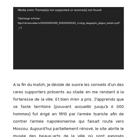
Lecteur
Media error: Format(s) not supported or source(s) not found
vidéo
Télécharger le fichier:
http://cdn.tiesraides.lv/20161029211400_20161029191301_virsliga_daugavpils_jelgava_hailaiti.mp4?
_=1
A la fin du match, je décide de suivre les conseils d’un des
rares supporters présents au stade en me rendant à la
forteresse de la ville. Et bien m’en a pris. J’apprends que
ce faste territoire (pouvant accueillir jusqu’à 6 000
hommes) fut érigé en 1810 par l’armée tsariste afin de
contrer l’armée napoléonienne qui faisait route vers
Moscou. Aujourd’hui partiellement rénové, le site abrite le
musée des beaux-arts de la ville où sont exposés