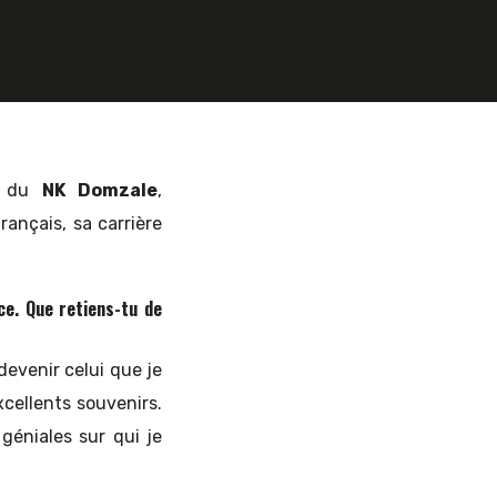
s, du
NK Domzale
,
rançais, sa carrière
e. Que retiens-tu de
devenir celui que je
xcellents souvenirs.
géniales sur qui je