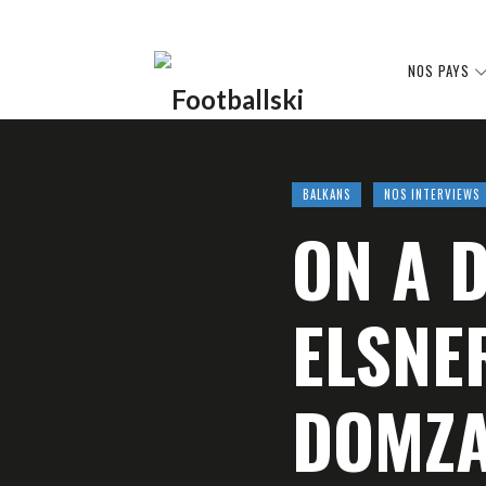
Footballski
NOS PAYS
Le
BALKANS
NOS INTERVIEWS
ON A 
football
ELSNE
d'Europe
DOMZA
centrale