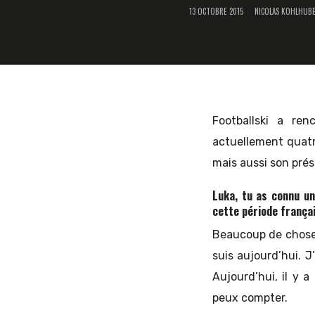
13 OCTOBRE 2015
NICOLAS KOHLHUB
et
d'Europe
Footballski a re
actuellement quatri
mais aussi son prés
de
Luka, tu as connu u
cette période frança
Beaucoup de choses 
l'Est
suis aujourd’hui. J
Aujourd’hui, il y 
peux compter.