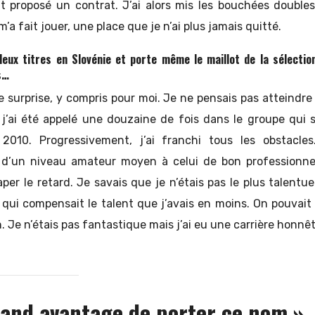
nt proposé un contrat. J’ai alors mis les bouchées double
m’a fait jouer, une place que je n’ai plus jamais quitté.
deux titres en Slovénie et porte même le maillot de la sélectio
s…
 surprise, y compris pour moi. Je ne pensais pas atteindre c
j’ai été appelé une douzaine de fois dans le groupe qui se
010. Progressivement, j’ai franchi tous les obstacles
 d’un niveau amateur moyen à celui de bon professionne
raper le retard. Je savais que je n’étais pas le plus talentu
u qui compensait le talent que j’avais en moins. On pouvait
h. Je n’étais pas fantastique mais j’ai eu une carrière honnêt
rand avantage de porter ce nom »