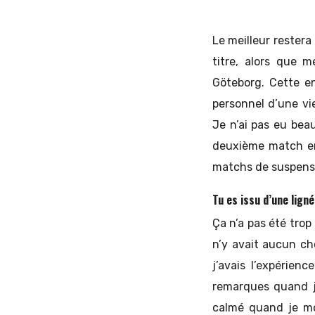
Le meilleur restera
titre, alors que me
Göteborg. Cette en
personnel d’une vi
Je n’ai pas eu bea
deuxième match en 
matchs de suspensi
Tu es issu d’une lign
Ça n’a pas été trop 
n’y avait aucun cho
j’avais l’expérien
remarques quand j’
calmé quand je mon