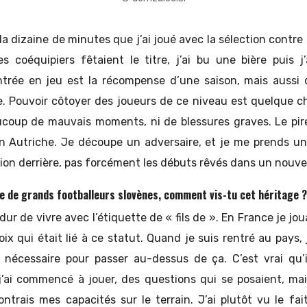
 la dizaine de minutes que j’ai joué avec la sélection contre 
s coéquipiers fêtaient le titre, j’ai bu une bière puis j’
trée en jeu est la récompense d’une saison, mais aussi 
e. Pouvoir côtoyer des joueurs de ce niveau est quelque c
ucoup de mauvais moments, ni de blessures graves. Le pir
Autriche. Je découpe un adversaire, et je me prends un 
on derrière, pas forcément les débuts rêvés dans un nouv
ée de grands footballeurs slovènes, comment vis-tu cet héritage ?
dur de vivre avec l’étiquette de « fils de ». En France je jou
ix qui était lié à ce statut. Quand je suis rentré au pays, 
ce nécessaire pour passer au-dessus de ça. C’est vrai qu’
ai commencé à jouer, des questions qui se posaient, mais
trais mes capacités sur le terrain. J’ai plutôt vu le fa