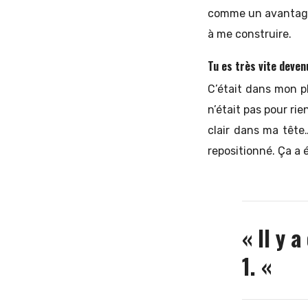
comme un avantage.
à me construire.
Tu es très vite deven
C’était dans mon p
n’était pas pour rien
clair dans ma tête…
repositionné. Ça a 
« Il y 
1. «