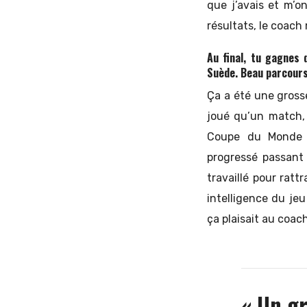
que j’avais et m’o
résultats, le coach 
Au final, tu gagnes 
Suède. Beau parcour
Ça a été une grosse
joué qu’un match, 
Coupe du Monde 2
progressé passant
travaillé pour ratt
intelligence du je
ça plaisait au coac
« Un g