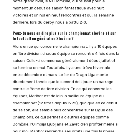
notre grand rival, le NK Domžale, qui réussit pour le
moment un début de saison fantastique avec huit
victoires et un nul en neuf rencontres et qui, la semaine
dernière, lors du derby, nous a battu 2-0.
Peux-tu nous en dire plus sur le championnat slovène et sur
le football en général en Slovénie ?
Alors en ce qui concerne le championnat, il y a 10 équipes
en 1ère division, chaque équipe se rencontre 4 fois dans la
saison. Celle-ci commence généralement début juillet et
se termine en mai. Toutefois, il y a une trêve hivernale
entre décembre et mars. Le 1er de Druga Liga monte
directement tandis que le second doit jouer un barrage
contre le 9ème de 1ère division. En ce qui concerne les
équipes, Maribor est de loin la meilleure équipe du
championnat (12 titres depuis 1992), quoique en ce début
de saison, elle semble plus concentrée sur la Ligue des
Champions, ce qui permet à d’autres équipes comme
Domžale, l’Olimpija Ljubljana et Zavrc d’en profiter même si
pour moi, Maribor reprendra ses droits une fois la phase