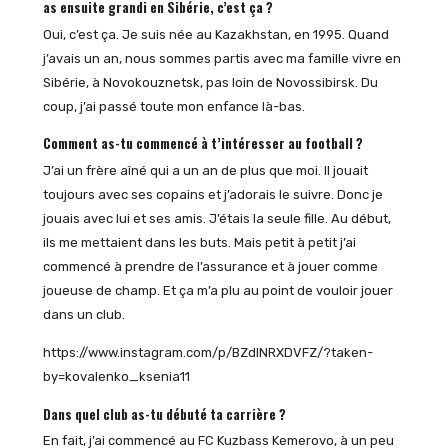
as ensuite grandi en Sibérie, c’est ça ?
Oui, c’est ça. Je suis née au Kazakhstan, en 1995. Quand
j’avais un an, nous sommes partis avec ma famille vivre en
Sibérie, à Novokouznetsk, pas loin de Novossibirsk. Du
coup, j’ai passé toute mon enfance là-bas.
Comment as-tu commencé à t’intéresser au football ?
J’ai un frère aîné qui a un an de plus que moi. Il jouait
toujours avec ses copains et j’adorais le suivre. Donc je
jouais avec lui et ses amis. J’étais la seule fille. Au début,
ils me mettaient dans les buts. Mais petit à petit j’ai
commencé à prendre de l’assurance et à jouer comme
joueuse de champ. Et ça m’a plu au point de vouloir jouer
dans un club.
https://www.instagram.com/p/BZdlNRXDVFZ/?taken-
by=kovalenko_ksenia11
Dans quel club as-tu débuté ta carrière ?
En fait, j’ai commencé au FC Kuzbass Kemerovo, à un peu