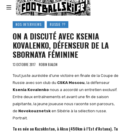
Footballski
Le
NOS INTERVIEWS
RUSSIE ??
football
ON A DISCUTÉ AVEC KSENIA
d'Europe
centrale
KOVALENKO, DÉFENSEUR DE LA
et
SBORNAYA FÉMININE
d'Europe
de
13 OCTOBRE 2017
ROBIN BJALON
l'Est
Tout juste auréolée d’une victoire en finale de la Coupe de
Russie avec son club du
CSKA Moscou
, la défenseur
Ksenia Kovalenko
nous a accordé un entretien exclusif.
Entre deux entraînements et avant une fin de saison
palpitante, la jeune joueuse nous raconte son parcours,
de
Novokouznetsk
en Sibérie à la sélection russe.
Portrait.
Tu es née au Kazakhstan, à Aksu (450km à l’Est d’Astana). Tu