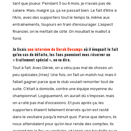
tant que joueur. Pendant 3 ou 4 mois, je n’avais pas de
salaire. Mais, malgré ça, ça se passait bien. Le fait d’être à
l’Aris, avec des supporters tout le temps là, même aux
entraînements, toujours en train d’encourager. L’aspect
financier, on le mettait de côté. On mouillait le maillot à
fond.
Je lisais
une interview de Derek Decamps
où il évoquait le fait
qu’en cas de défaite, les fans pouvaient vous réserver un
« traitement spécial », on va dire.
Tout à fait. Avec Dérek, on a vécu pas mal de choses un
peu spéciales
(rires)
. Une fois, on fait un match nul, mais il
fallait gagner parce que le club voulait remonter tout de
suite. C’était à domicile, contre une équipe moyenne du
championnat. Logiquement, on aurait dû s’imposer, mais
on a raté pas mal d’occasions. Et puis après ça, les
supporters étaient tellement énervés qu’on est resté
dans le vestiaire jusqu’à minuit quoi. Parce que dehors, ils
nous attendaient pour qu’on leur rende des comptes. Ils
avaient mis le feu au vestiaire, et lancé une bouteille ou je