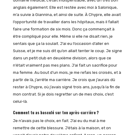
domaine médical, c’était indispensable, avec un très bon
anglais également. Elle est restée avec moi à Salonique,
m’a suivie à Giannina, et ainsi de suite. À Chypre, elle avait
l’opportunité de travailler dans les hôpitaux, mais il fallait
faire une formation de six mois. Donc ça commençait à
être compliqué pour elle. Même si elle ne disait rien, je
sentais que ça la soulait. J’ai eu l’occasion d’aller en
Suisse, et je me suis dit qu’on allait tenter le coup. Je signe
dans un petit club en deuxième division, alors que ce
n’était vraiment pas mes plans. J’ai fait un sacrifice pour
ma femme. Au bout d’un mois, je me refais les croisés, et à
partir de là, j’arrête ma carrière. Je crois que j’aurais dû
rester à Chypre, où j’avais signé trois ans, jusqu’à la fin de
mon contrat. Si je dois regretter un de mes choix, c’est
celui-là.
Comment tu as basculé sur ton après-carrière ?
Je n’avais pas le choix, en fait. J’ai eu du mal à me
remettre de cette blessure. J’étais à la maison, et on