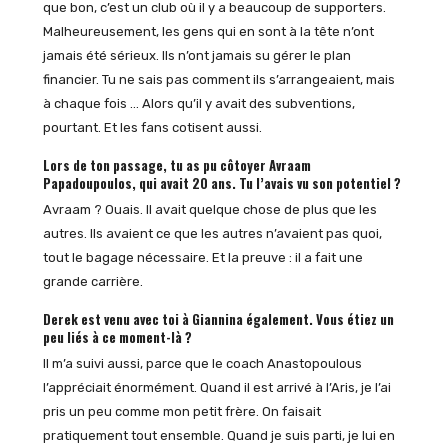
que bon, c’est un club où il y a beaucoup de supporters.
Malheureusement, les gens qui en sont à la tête n’ont
jamais été sérieux. Ils n’ont jamais su gérer le plan
financier. Tu ne sais pas comment ils s’arrangeaient, mais
à chaque fois … Alors qu’il y avait des subventions,
pourtant. Et les fans cotisent aussi.
Lors de ton passage, tu as pu côtoyer Avraam
Papadoupoulos, qui avait 20 ans. Tu l’avais vu son potentiel ?
Avraam ? Ouais. Il avait quelque chose de plus que les
autres. Ils avaient ce que les autres n’avaient pas quoi,
tout le bagage nécessaire. Et la preuve : il a fait une
grande carrière.
Derek est venu avec toi à Giannina également. Vous étiez un
peu liés à ce moment-là ?
Il m’a suivi aussi, parce que le coach Anastopoulous
l’appréciait énormément. Quand il est arrivé à l’Aris, je l’ai
pris un peu comme mon petit frère. On faisait
pratiquement tout ensemble. Quand je suis parti, je lui en