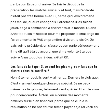
part, et un Espagnol arrive. Je fais le début de la
préparation, les matchs amicaux et tout, mais l’entente
n’était pas très bonne avec lui, parce qu’il avait ramené
pas mal de joueurs espagnols. Forcément, il les faisait
jouer, et ça a commencé à énerver tout le monde. Quand
Anastopoulos m’appelle pour me proposer le challenge de
faire remonter le PAS en première division, je dis OK. Je
vais voir le président, on s’assoit et on parle sérieusement.
Il me dit qu’il était d’accord, que si ma volonté était de
suivre Anastopoulos là-bas, c’était OK.
Les fans de la Super 3, ce sont les plus « gros » fans que tu
aies vus dans ta carrière ?
Honnêtement oui. Ils sont vraiment …. Derrière le club quoi.
C’est vraiment quelque chose de spécial. Je ne peux
même pas l’expliquer, tellement c’est spécial. Il faut le vivre
pour comprendre. À l’Aris, on a connu des moments
difficiles sur le plan financier, parce que ce club a la
réputation de ne pas tout le temps payer et je l’ai vécu en