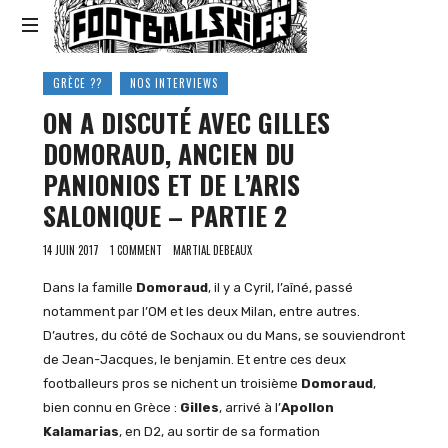
Footballski
Le
GRÈCE ??
NOS INTERVIEWS
football
ON A DISCUTÉ AVEC GILLES
d'Europe
centrale
DOMORAUD, ANCIEN DU
et
PANIONIOS ET DE L’ARIS
d'Europe
de
SALONIQUE – PARTIE 2
l'Est
14 JUIN 2017
1 COMMENT
MARTIAL DEBEAUX
Dans la famille
Domoraud
, il y a Cyril, l’aîné, passé
notamment par l’OM et les deux Milan, entre autres.
D’autres, du côté de Sochaux ou du Mans, se souviendront
de Jean-Jacques, le benjamin. Et entre ces deux
footballeurs pros se nichent un troisième
Domoraud
,
bien connu en Grèce :
Gilles
, arrivé à l’
Apollon
Kalamarias
, en D2, au sortir de sa formation