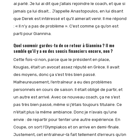
ai parlé. Je lui ai dit que j’allais rejoindre le coach, et que si
jamais ça lui disait… J’appelle Anastopoulos, en lui disant
que Derek est intéressé et qu’il aimerait venir. Il me répond
: « Il n’y a pas de problème ». C’est comme ça qu’on est
parti pour Giannina.
Quel souvenir gardes-tu de ce retour à Giannina ? Il me
semble qu’il y a eu des soucis financiers encore, non ?
Cette fois-ci non, parce que le président en place,
Kougias, était un avocat assez réputé en Grèce. Il avait
des moyens, donc ça s’est très bien passé.
Malheureusement, l’entraîneur a eu des problèmes
personnels en cours de saison. Il était obligé de partir, et
un autre est arrivé. Avec ce nouveau coach, ça ne s’est
pas très bien passé, même si j’étais toujours titulaire. Ce
n’était plus la même ambiance. Donc je n’avais qu’une
envie : de repartir pour tenter une autre expérience. En
Coupe, on sort l’Olympiakos et on arrive en demi-finale.
Justement, cet entraîneur-là fait tellement d’erreurs qu’on