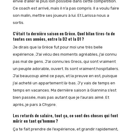
envie d’aller le plus loin possible dans cette compétition.
Ce coach est arrivé, mais il n’a pas compris. Il a voulu faire
son malin, mettre ses joueurs à lui. Et Larissa nous a
sortis.
C’était ta dernière saison en Grèce. Quel bilan tires-tu de
toutes ces années, entre la D2 et la D1 ?
Je dirais que la Grèce fut pour moi une très belle
expérience. J’ai vécu des moments agréables, j’ai connu
pas mal de gens. J’ai connu les Grecs, qui sont vraiment
un peuple adorable, ouvert. Ils sont vraiment hospitaliers.
J’ai beaucoup aimé ce pays, et la preuve en est, puisque
j’ai acheté un appartement là-bas. J’y vais de temps en
temps en vacances. Ma dernière saison à Giannina s’est
bien passée, mais pas autant que je l’aurais aimé. Et
après, je pars à Chypre.
Les retards de salaire, tout ça, ce sont des choses qui font
mûrir en tant qu’homme ?
Ça te fait prendre de l’expérience, et grandir rapidement,