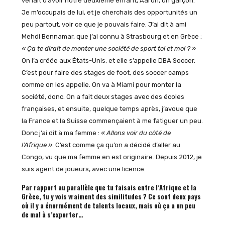
venait d’avoir notre deuxième enfant, Aaron, un garçon.
Je m’occupais de lui, et je cherchais des opportunités un
peu partout, voir ce que je pouvais faire. J’ai dit à ami
Mehdi Bennamar, que j’ai connu à Strasbourg et en Grèce :
« Ça te dirait de monter une société de sport toi et moi ? »
On l’a créée aux États-Unis, et elle s’appelle DBA Soccer.
C’est pour faire des stages de foot, des soccer camps
comme on les appelle. On va à Miami pour monter la
société, donc. On a fait deux stages avec des écoles
françaises, et ensuite, quelque temps après, j’avoue que
la France et la Suisse commençaient à me fatiguer un peu.
Donc j’ai dit à ma femme :
« Allons voir du côté de
l’Afrique »
. C’est comme ça qu’on a décidé d’aller au
Congo, vu que ma femme en est originaire. Depuis 2012, je
suis agent de joueurs, avec une licence.
Par rapport au parallèle que tu faisais entre l’Afrique et la
Grèce, tu y vois vraiment des similitudes ? Ce sont deux pays
où il y a énormément de talents locaux, mais où ça a un peu
de mal à s’exporter…