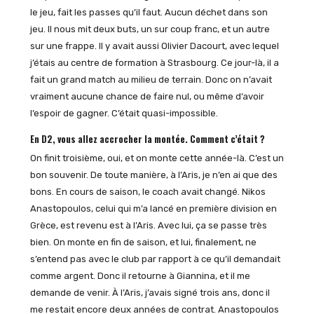
le jeu, fait les passes qu’il faut. Aucun déchet dans son
jeu. Il nous mit deux buts, un sur coup franc, et un autre
sur une frappe. Il y avait aussi Olivier Dacourt, avec lequel
j’étais au centre de formation à Strasbourg. Ce jour-là, il a
fait un grand match au milieu de terrain. Donc on n’avait
vraiment aucune chance de faire nul, ou même d’avoir
l’espoir de gagner. C’était quasi-impossible.
En D2, vous allez accrocher la montée. Comment c’était ?
On finit troisième, oui, et on monte cette année-là. C’est un
bon souvenir. De toute manière, à l’Aris, je n’en ai que des
bons. En cours de saison, le coach avait changé. Nikos
Anastopoulos, celui qui m’a lancé en première division en
Grèce, est revenu est à l’Aris. Avec lui, ça se passe très
bien. On monte en fin de saison, et lui, finalement, ne
s’entend pas avec le club par rapport à ce qu’il demandait
comme argent. Donc il retourne à Giannina, et il me
demande de venir. À l’Aris, j’avais signé trois ans, donc il
me restait encore deux années de contrat. Anastopoulos