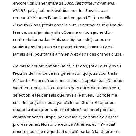
encore Rok Elsner
(frère de Luka, l’entraîneur d’Amiens,
NDLR)
, qui a joué en Slovénie ensuite. J’avais aussi
rencontré Younes Kaboul, un bon gars ! Et j’en oublie…
Jusqu’à 17 ans, j’étais dans le cursus normal de l’équipe de
France, sans jamais y aller. Comme un bon jeune d’un
centre de formation. Mais ces équipes de jeunes ne
veulent pas toujours dire grand-chose. Flamini n’y est
jamais allé, pourtant il a fini en A et dans des grands clubs.
J’avais la double nationalité et, à 17 ans, j’ai vu qu’il y avait
l’équipe de France de ma génération qui jouait contre la
Grèce. La France, à ce moment, ne m’appelait pas. Chaque
week-end, on jouait contre les gars qui étaient dans cette
sélection, et je pensais que j’avais le niveau. Donc je me
suis dit que j’allais essayer d’aller en Grèce. À l’époque,
quand tu étais jeune, que tu étais sélectionné pour un
championnat d’Europe, par exemple, ça t’aidait à passer
professionnel. Mon oncle était à Athènes, et il n’y avait
encore pas trop d’agents. Il est allé parler à la fédération,