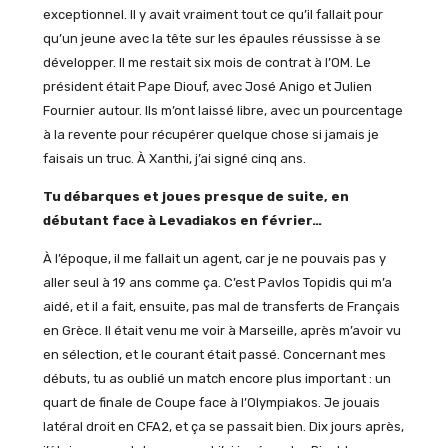
exceptionnel. Il y avait vraiment tout ce qu’il fallait pour
qu’un jeune avec la tête sur les épaules réussisse à se
développer. Il me restait six mois de contrat à l’OM. Le
président était Pape Diouf, avec José Anigo et Julien
Fournier autour. Ils m’ont laissé libre, avec un pourcentage
à la revente pour récupérer quelque chose si jamais je
faisais un truc. À Xanthi, j’ai signé cinq ans.
Tu débarques et joues presque de suite, en
débutant face à Levadiakos en février…
À l’époque, il me fallait un agent, car je ne pouvais pas y
aller seul à 19 ans comme ça. C’est Pavlos Topidis qui m’a
aidé, et il a fait, ensuite, pas mal de transferts de Français
en Grèce. Il était venu me voir à Marseille, après m’avoir vu
en sélection, et le courant était passé. Concernant mes
débuts, tu as oublié un match encore plus important : un
quart de finale de Coupe face à l’Olympiakos. Je jouais
latéral droit en CFA2, et ça se passait bien. Dix jours après,