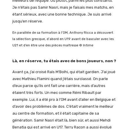
meilleurs de l’équipe. Ou plutôt, parmi les plus constants.
Je n’étais pas Samir Nasri, mais je faisais mes matchs, en
étant sérieux, avec une bonne technique. Je suis arrivé
jusqu’en réserve.
En parallèle de sa formation à l’OM, Anthony Ricca a découvert
la sélection grecque, d’abord en U19 avant de basculer avec les
U21 et d’en être une des pièces maîtresse © Intime
Là, en réserve, tu étais avec de bons joueurs, non ?
Avant ça, j’ai croisé Raïs M’Bolhi, qui était gardien. J’ai joué
avec Mathieu Flamini quand j’étais surclassé. On parle
d’eux parce qu’ils ont fait une carrière, mais d’autres
étaient très forts. Un mec comme Rémi Ribault par
exemple. Lui, il a été pro à l’OM avant d’aller en Belgique et
d’avoir des problèmes de dos. C’était vraiment le meilleur
au centre de formation, et il était capitaine de sa
génération. Samir Nasri était là, bien sûr, et aussi Mehdi
Benatia qui est arrivé en U17. Terry Racon a aussi évolué