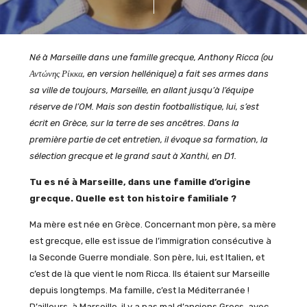
Né à Marseille dans une famille grecque, Anthony Ricca (ou
Αντώνης Ρίκκα, en version hellénique) a fait ses armes dans
sa ville de toujours, Marseille, en allant jusqu’à l’équipe
réserve de l’OM. Mais son destin footballistique, lui, s’est
écrit en Grèce, sur la terre de ses ancêtres. Dans la
première partie de cet entretien, il évoque sa formation, la
sélection grecque et le grand saut à Xanthi, en D1.
Tu es né à Marseille, dans une famille d’origine
grecque. Quelle est ton histoire familiale ?
Ma mère est née en Grèce. Concernant mon père, sa mère
est grecque, elle est issue de l’immigration consécutive à
la Seconde Guerre mondiale. Son père, lui, est Italien, et
c’est de là que vient le nom Ricca. Ils étaient sur Marseille
depuis longtemps. Ma famille, c’est la Méditerranée !
D’ailleurs, à Marseille, il y a pas mal d’anciens Grecs, avec