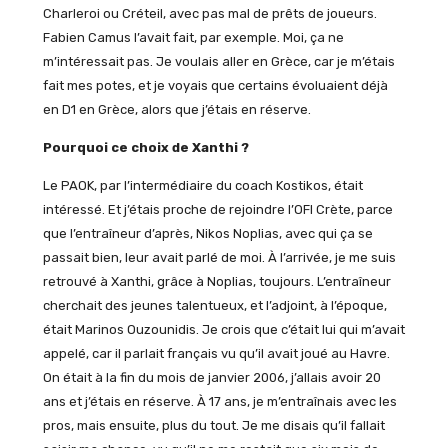
Charleroi ou Créteil, avec pas mal de prêts de joueurs.
Fabien Camus l’avait fait, par exemple. Moi, ça ne
m’intéressait pas. Je voulais aller en Grèce, car je m’étais
fait mes potes, et je voyais que certains évoluaient déjà
en D1 en Grèce, alors que j’étais en réserve.
Pourquoi ce choix de Xanthi ?
Le PAOK, par l’intermédiaire du coach Kostikos, était
intéressé. Et j’étais proche de rejoindre l’OFI Crète, parce
que l’entraîneur d’après, Nikos Noplias, avec qui ça se
passait bien, leur avait parlé de moi. À l’arrivée, je me suis
retrouvé à Xanthi, grâce à Noplias, toujours. L’entraîneur
cherchait des jeunes talentueux, et l’adjoint, à l’époque,
était Marinos Ouzounidis. Je crois que c’était lui qui m’avait
appelé, car il parlait français vu qu’il avait joué au Havre.
On était à la fin du mois de janvier 2006, j’allais avoir 20
ans et j’étais en réserve. À 17 ans, je m’entraînais avec les
pros, mais ensuite, plus du tout. Je me disais qu’il fallait