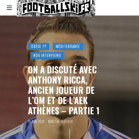
Footballski
Le
football
d'Europe
centrale
GRÈCE ??
MÉDITERRANÉE
et
NOS INTERVIEWS
d'Europe
de
ON A DISCUTÉ AVEC
l'Est
ANTHONY RICCA,
ANCIEN JOUEUR DE
L’OM ET DE L’AEK
ATHÈNES – PARTIE 1
16 MAI 2020
MARTIAL DEBEAUX