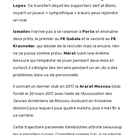
Lopes
. Ce transfert déçoit les supporters
Vert et Blanc
,
voyant un joueur « sympathique » à leurs yeux rejoindre
un rival.
Izmailov
n’arrive pas à se relancer à
Porto
et enchaîne
deux prêts, le premier au
FK Qabala
et le second au
FK
Krasnodar
, qui décide de le recruter mais là encore, rien
ne se passe comme prévu.
Marat
subit une énième
blessure qui l’empêche de jouer pendant deux mois et
surtout, il s’éloigne des terrains pendant un an, dû à des
problèmes dans sa vie personnelle.
Il connaît un dernier club en 2017, le
Ararat Moscou
(club
fondé le 20 mars 2017 avec l’aide de l’Association des
Jeunes Arméniens de Moscou, évoluant en troisième
division) pour lequel il joue quatre matchs, puis il met fin à
sa carrière.
Cette trajectoire parsemée d’embûches attriste beaucoup
les supporters russes. Considéré comme l’un, si ce n’est le