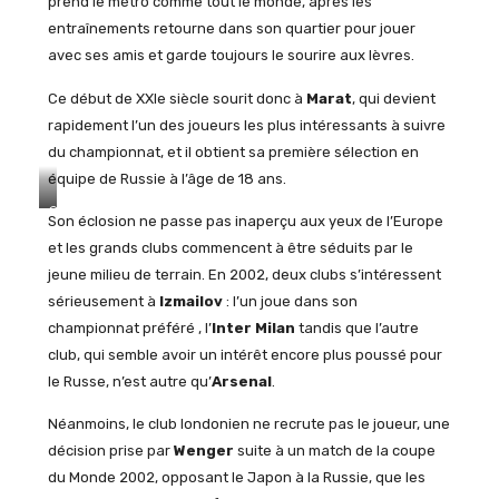
prend le métro comme tout le monde, après les
entraînements retourne dans son quartier pour jouer
avec ses amis et garde toujours le sourire aux lèvres.
Ce début de XXIe siècle sourit donc à
Marat
, qui devient
rapidement l’un des joueurs les plus intéressants à suivre
du championnat, et il obtient sa première sélection en
équipe de Russie à l’âge de 18 ans.
©
Son éclosion ne passe pas inaperçu aux yeux de l’Europe
Wikipedia.org
et les grands clubs commencent à être séduits par le
jeune milieu de terrain. En 2002, deux clubs s’intéressent
sérieusement à
Izmailov
: l’un joue dans son
championnat préféré , l’
Inter Milan
tandis que l’autre
club, qui semble avoir un intérêt encore plus poussé pour
le Russe, n’est autre qu’
Arsenal
.
Néanmoins, le club londonien ne recrute pas le joueur, une
décision prise par
Wenger
suite à un match de la coupe
du Monde 2002, opposant le Japon à la Russie, que les