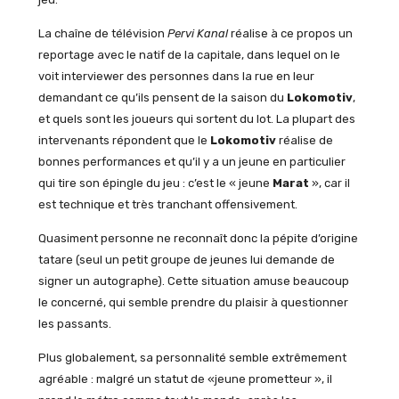
16
Décembre
La chaîne de télévision
Pervi Kanal
réalise à ce propos un
1984:
reportage avec le natif de la capitale, dans lequel on le
Maradona
face
voit interviewer des personnes dans la rue en leur
à
demandant ce qu’ils pensent de la saison du
Lokomotiv
,
Ancelotti
et quels sont les joueurs qui sortent du lot. La plupart des
intervenants répondent que le
Lokomotiv
réalise de
bonnes performances et qu’il y a un jeune en particulier
qui tire son épingle du jeu : c’est le « jeune
Marat
», car il
est technique et très tranchant offensivement.
Quasiment personne ne reconnaît donc la pépite d’origine
tatare (seul un petit groupe de jeunes lui demande de
signer un autographe). Cette situation amuse beaucoup
le concerné, qui semble prendre du plaisir à questionner
les passants.
Plus globalement, sa personnalité semble extrêmement
agréable : malgré un statut de «jeune prometteur », il