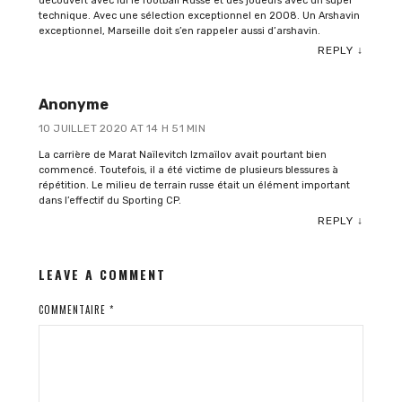
découvert avec lui le football Russe et des joueurs avec un super
technique. Avec une sélection exceptionnel en 2008. Un Arshavin
exceptionnel, Marseille doit s’en rappeler aussi d’arshavin.
REPLY
↓
Anonyme
10 JUILLET 2020 AT 14 H 51 MIN
La carrière de Marat Naïlevitch Izmaïlov avait pourtant bien
commencé. Toutefois, il a été victime de plusieurs blessures à
répétition. Le milieu de terrain russe était un élément important
dans l’effectif du Sporting CP.
REPLY
↓
LEAVE A COMMENT
COMMENTAIRE
*