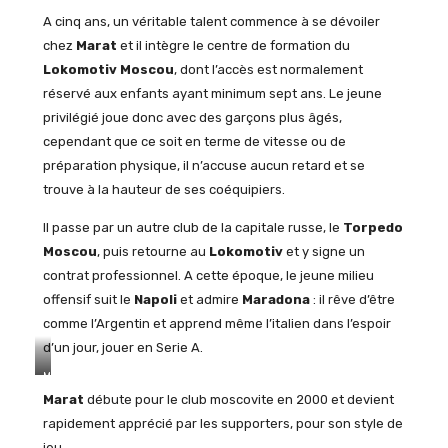
A cinq ans, un véritable talent commence à se dévoiler
chez
Marat
et il intègre le centre de formation du
Lokomotiv Moscou
, dont l’accès est normalement
réservé aux enfants ayant minimum sept ans. Le jeune
privilégié joue donc avec des garçons plus âgés,
cependant que ce soit en terme de vitesse ou de
préparation physique, il n’accuse aucun retard et se
trouve à la hauteur de ses coéquipiers.
Il passe par un autre club de la capitale russe, le
Torpedo
Moscou
, puis retourne au
Lokomotiv
et y signe un
contrat professionnel. A cette époque, le jeune milieu
offensif suit le
Napoli
et admire
Maradona
: il rêve d’être
comme l’Argentin et apprend même l’italien dans l’espoir
d’un jour, jouer en Serie A.
Match
Napoli-
Marat
débute pour le club moscovite en 2000 et devient
Roma
rapidement apprécié par les supporters, pour son style de
le
jeu.