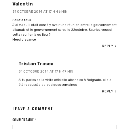
Valentin
31 OCTOBRE 2014 AT 17 H 46 MIN
Salut à tous,
J’ai vu qu’il etait censé y avoir une réunion entre le gouvernement
albanais et le gouvernement serbe le 22octobre. Sauriez vous si
cette reunion à eu lieu ?
Merci d’avance
REPLY
↓
Tristan Trasca
31 OCTOBRE 2014 AT 17 H 47 MIN
Si tu parles de la visite officielle albanaise à Belgrade, elle a
été repoussée de quelques semaines.
REPLY
↓
LEAVE A COMMENT
COMMENTAIRE
*