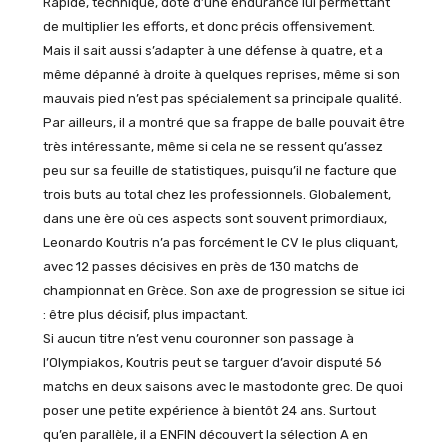
Rapide, technique, doté d’une endurance lui permettant
de multiplier les efforts, et donc précis offensivement.
Mais il sait aussi s’adapter à une défense à quatre, et a
même dépanné à droite à quelques reprises, même si son
mauvais pied n’est pas spécialement sa principale qualité.
Par ailleurs, il a montré que sa frappe de balle pouvait être
très intéressante, même si cela ne se ressent qu’assez
peu sur sa feuille de statistiques, puisqu’il ne facture que
trois buts au total chez les professionnels. Globalement,
dans une ère où ces aspects sont souvent primordiaux,
Leonardo Koutris n’a pas forcément le CV le plus cliquant,
avec 12 passes décisives en près de 130 matchs de
championnat en Grèce. Son axe de progression se situe ici
: être plus décisif, plus impactant.
Si aucun titre n’est venu couronner son passage à
l’Olympiakos, Koutris peut se targuer d’avoir disputé 56
matchs en deux saisons avec le mastodonte grec. De quoi
poser une petite expérience à bientôt 24 ans. Surtout
qu’en parallèle, il a ENFIN découvert la sélection A en