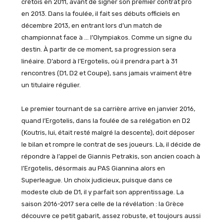
crétois en 2011, avant de signer son premier contrat pro
en 2013. Dans la foulée, il fait ses débuts officiels en
décembre 2013, en entrant lors d’un match de
championnat face à … l’Olympiakos. Comme un signe du
destin. À partir de ce moment, sa progression sera
linéaire. D’abord à l’Ergotelis, où il prendra part à 31
rencontres (D1, D2 et Coupe), sans jamais vraiment être
un titulaire régulier.
Le premier tournant de sa carrière arrive en janvier 2016,
quand l’Ergotelis, dans la foulée de sa relégation en D2
(Koutris, lui, était resté malgré la descente), doit déposer
le bilan et rompre le contrat de ses joueurs. Là, il décide de
répondre à l’appel de Giannis Petrakis, son ancien coach à
l’Ergotelis, désormais au PAS Giannina alors en
Superleague. Un choix judicieux, puisque dans ce
modeste club de D1, il y parfait son apprentissage. La
saison 2016-2017 sera celle de la révélation : la Grèce
découvre ce petit gabarit, assez robuste, et toujours aussi