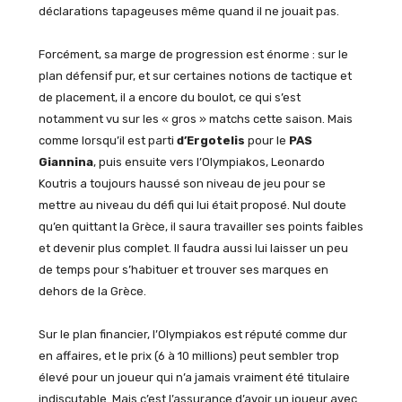
déclarations tapageuses même quand il ne jouait pas.
Forcément, sa marge de progression est énorme : sur le
plan défensif pur, et sur certaines notions de tactique et
de placement, il a encore du boulot, ce qui s’est
notamment vu sur les « gros » matchs cette saison. Mais
comme lorsqu’il est parti
d’Ergotelis
pour le
PAS
Giannina
, puis ensuite vers l’Olympiakos, Leonardo
Koutris a toujours haussé son niveau de jeu pour se
mettre au niveau du défi qui lui était proposé. Nul doute
qu’en quittant la Grèce, il saura travailler ses points faibles
et devenir plus complet. Il faudra aussi lui laisser un peu
de temps pour s’habituer et trouver ses marques en
dehors de la Grèce.
Sur le plan financier, l’Olympiakos est réputé comme dur
en affaires, et le prix (6 à 10 millions) peut sembler trop
élevé pour un joueur qui n’a jamais vraiment été titulaire
indiscutable. Mais c’est l’assurance d’avoir un joueur avec