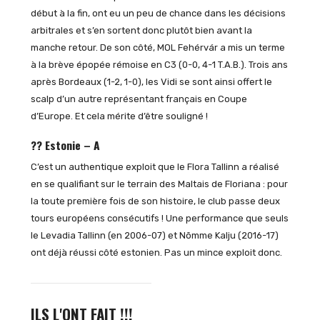
début à la fin, ont eu un peu de chance dans les décisions
arbitrales et s’en sortent donc plutôt bien avant la
manche retour. De son côté, MOL Fehérvár a mis un terme
à la brève épopée rémoise en C3 (0-0, 4-1 T.A.B.). Trois ans
après Bordeaux (1-2, 1-0), les Vidi se sont ainsi offert le
scalp d’un autre représentant français en Coupe
d’Europe. Et cela mérite d’être souligné !
?? Estonie – A
C’est un authentique exploit que le Flora Tallinn a réalisé
en se qualifiant sur le terrain des Maltais de Floriana : pour
la toute première fois de son histoire, le club passe deux
tours européens consécutifs ! Une performance que seuls
le Levadia Tallinn (en 2006-07) et Nõmme Kalju (2016-17)
ont déjà réussi côté estonien. Pas un mince exploit donc.
ILS L'ONT FAIT !!!