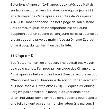
Estoniens s’imposer (2-4) après deux ratés des Maltais
sur leurs deux premiers tirs. Avec une équipe jeune (22
ans de moyenne d’âge après les sorties de Vassiljev et
Alliku), le Flora écrit donc une belle page de son histoire.
Seul bémol, l’expulsion incompréhensible de Rauno
Sappinen pour un second carton jaune après la séance de
tirs au but qui le prive du match face au Dinamo Zagreb.
Un vrai coup dur qui ternit un peu la fête.
?? Chypre – D
Sauf retournement de situation, il ne devrait pas y avoir
de club chypriote l’an prochain en Ligue des Champions.
Ainsi, après sa belle victoire face à Zvezda aux tirs au but,
l’Omonia est revenu bredouille de son court déplacement
au Pirée, face à l’Olympiakos (2-0). Si l’équipe d’Henning
Berg n’a pas démérité, le manque d’expérience et de
talent individuel semblent trop conséquents pour espérer
une folle remontada sur la manche retour à la maison. Il