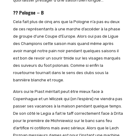
quoi laisser présager d’une saison bien longue…
?? Pologne – B
Cela fait plus de cinq ans que la Pologne n’a pas eu deux
de ces représentants à une marche d’accéder à la phase
de groupe d’une Coupe d’Europe. Alors oui pas de Ligue
des Champions cette saison mais quand même après
avoir mangé notre pain noir pendant quelques saisons il
est bon de revoir un sourir tmide sur les visages marqués
des suiveurs du foot polonais. Comme si enfin la
rouetourne tournait dans le sens des clubs sous la
bannière blanche et rouge.
Alors oui le Piast méritait peut être mieux face à
Copenhague et un Wilczek qui (on l’espère) ne viendra pas
passer ses vacances à la maison pendant quelque temps.
De son côté le Legia a fait le taff correctement face à Drita
pour le première de Michniewicz sur le banc sans feu
d’artifice ni cotillons mais avec sérieux. Alors que le Lech
Poznan messieurs dames est pour l’instant une machine