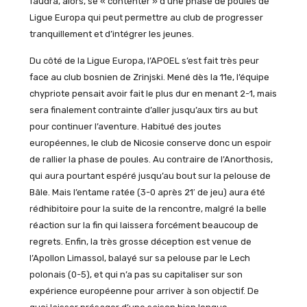
faudra, alors, se « contenter » d’une phase de poules de
Ligue Europa qui peut permettre au club de progresser
tranquillement et d’intégrer les jeunes.
Du côté de la Ligue Europa, l’APOEL s’est fait très peur
face au club bosnien de Zrinjski. Mené dès la 11e, l’équipe
chypriote pensait avoir fait le plus dur en menant 2-1, mais
sera finalement contrainte d’aller jusqu’aux tirs au but
pour continuer l’aventure. Habitué des joutes
européennes, le club de Nicosie conserve donc un espoir
de rallier la phase de poules. Au contraire de l’Anorthosis,
qui aura pourtant espéré jusqu’au bout sur la pelouse de
Bâle. Mais l’entame ratée (3-0 après 21′ de jeu) aura été
rédhibitoire pour la suite de la rencontre, malgré la belle
réaction sur la fin qui laissera forcément beaucoup de
regrets. Enfin, la très grosse déception est venue de
l’Apollon Limassol, balayé sur sa pelouse par le Lech
polonais (0-5), et qui n’a pas su capitaliser sur son
expérience européenne pour arriver à son objectif. De