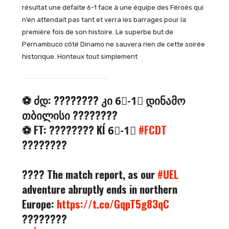
résultat une défaite 6-1 face à une équipe des Féroés qui
n’en attendait pas tant et verra les barrages pour la
première fois de son histoire. Le superbe but de
Pernambuco côté Dinamo ne sauvera rien de cette soirée
historique. Honteux tout simplement
⚽️ ძდ: ???????? კი 6⃣-1⃣ დინამო
თბილისი ????????
⚽️ FT: ???????? KÍ 6⃣-1⃣
#FCDT
????????
???? The match report, as our
#UEL
adventure abruptly ends in northern
Europe:
https://t.co/GqpT5g83qC
????????