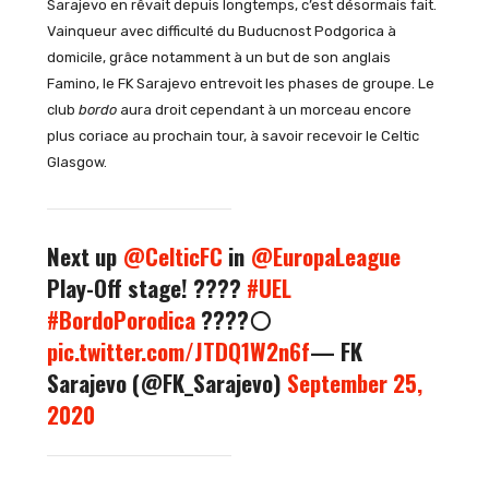
Sarajevo en rêvait depuis longtemps, c’est désormais fait.
Vainqueur avec difficulté du Buducnost Podgorica à
domicile, grâce notamment à un but de son anglais
Famino, le FK Sarajevo entrevoit les phases de groupe. Le
club
bordo
aura droit cependant à un morceau encore
plus coriace au prochain tour, à savoir recevoir le Celtic
Glasgow.
Next up
@CelticFC
in
@EuropaLeague
Play-Off stage! ????
#UEL
#BordoPorodica
????⚪️
pic.twitter.com/JTDQ1W2n6f
— FK
Sarajevo (@FK_Sarajevo)
September 25,
2020