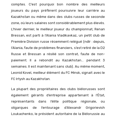
comptes. C’est pourquoi bon nombre des meilleurs
joueurs du pays préfèrent poursuivre leur carrière au
Kazakhstan ou même dans des clubs russes de seconde
zone, où leurs salaires sont considérablement plus élevés.
L’hiver dernier, le meilleur joueur du championnat, Renan
Bressan, est parti à l’Alania Vladikavkaz, un petit club de
Première Division russe récemment relégué (ndlr : depuis,
l’Alania, faute de problèmes financiers, s’est retiré de la D2
Russe et Bressan a résilié son contrat, faute de non-
paiement. Il a rebondit au Kazakhstan… pendant 3
semaines. Il est maintenant sans club). Au même moment,
Leonid Kovel, meilleur élément du FC Minsk, signait avec le
FC Irtysh au Kazakhstan.
La plupart des propriétaires des clubs biélorusses sont
également gérants d’entreprise appartenant à l’État,
représentants dans l’élite politique régionale, ou
oligarques de l’entourage d’Alexandr Grigorievich
Loukachenko, le président autoritaire de la Biélorussie au