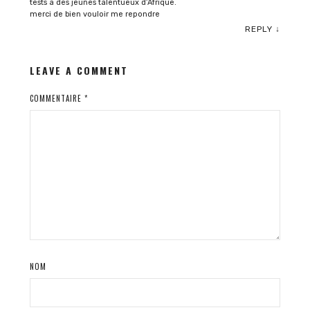
tests a des jeunes talentueux d’Afrique.
merci de bien vouloir me repondre
REPLY
↓
LEAVE A COMMENT
COMMENTAIRE
*
NOM