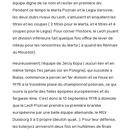
équipe digne de ce nom et rester en première div.
Pendant ce temps le Warta Poznan et le Legia Varsovie,
les deux clubs rivaux du Lech, s’amusent et enquillent les
titres et les coupes ( 2 titres pour le Warta, et 4 titres et 4
coupes pour le Legia). Pour corser l’histoire, le Lech jouant
en division inférieure fait quelque fois office de lever de
rideau pour les rencontres du Warta ( à quand les Rennais
au Moustoir).
Heureusement, l’équipe de Jerzy Kopa ( aucun lien et en
même temps t’es jamais sûr en Pologne), qui succède à
Bialas, commence à percer en 1er division et se hisse en
1978 à la troisième place du championnat polonais, ce qui
ouvre la porte des folles épopées européennes et du
fergieski time. C’est donc le 13 Septembre 1978 à domicile
que le Lech Poznan prendra sa première branlée
européenne par une belle équipe allemande, le MSV
Duisburg 5 à 0 propre (deutch quali…). Pour leur défense,
les kolerjorz arriveront deux fois en huitièmes de finals