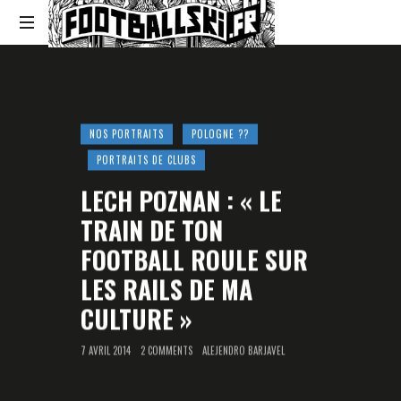
Footballski
Le
football
d'Europe
centrale
NOS PORTRAITS
POLOGNE ??
et
PORTRAITS DE CLUBS
d'Europe
de
LECH POZNAN : « LE
l'Est
TRAIN DE TON
FOOTBALL ROULE SUR
LES RAILS DE MA
CULTURE »
7 AVRIL 2014
2 COMMENTS
ALEJENDRO BARJAVEL