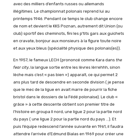
avec des milliers d’enfants russes ou allemands
illégitimes. Le championnat polonais reprend lui au
printemps 1946. Pendant ce temps le club change encore
de nom et devient le KKS Poznan, autrement dit Union (ou
club) sportif des cheminots, fini les p’tits gars aux guichets
en cravate, bonjour aux monsieurs à la figure toute noire
et aux yeux bleus (spécialité physique des polonais(es)).
En 1957, le fameux LECH (prononcé comme Kara dans
the
fear city
, la langue sortie entre les lèvres lèrrehhh, sinon
lèche mais c’est « pas bien ») apparaît, ce qui permet 2
ans plus tard de descendre en seconde division ( je pense
que le mec de la ligue en avait marre de pourrir la fiche
bristol dans le dossiers de la Fédé polonaise). Le club «
grâce » à cette descente obtient son premier titre de
l’histoire en groupa II nord, une ligue 2 pour la partie nord
du pays ( une ligue 2 pour la partie nord du pays …). Et
puis l’équipe redescend l’année suivante en 1961, il faudra
attendre l’arrivée d’Edmund Bialas en 1969 pour créer une