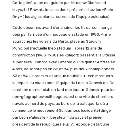
Cette génération est guidée par Mirosław Okoński et
Krzysztof Pawlak, tous les deux présents chez les «Białe
Orły» ( les aigles blancs, surnom de l’équipe polonaise).
Cette décennie, avant d’enchainer les titres, commença
déjà par l’arrivée d’un nouveau en stade en 1980. Fini le
squat chez les voisins du Warta, place au Stadium
Municipal (l’actuelle Ineo stadium), après 12 ans de
construction (1968-1980) les Kolejorz passent à la vitesse
supérieure. D’abord avec Lazarek qui va glaner 4 titres en
4 ans, deux coupes en 82 et 84, puis deux championnats
83 et 84. Le premier et unique doublé du Lech marquera
le départ du coach pour l’équipe du Lechia Gdansk qui fut
ainsi son dernier club en tant que joueur. Gdansk, pour les
non-géographes-politologues, est une ville de chantiers
navals au nord du pays, au bord de la baltique, là où a
commencé le mouvement Solidarnosc (solidarité) dirigé
par Lech Walesa le «libérateur» du pays et premier
président de la république ( élu). A l’époque c’était une