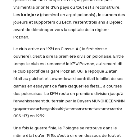
vraiment la priorité d’un pays où tout est à reconstruire.
Les
kolejorz
(cheminot en argot polonais) , le surnom des
joueurs et supporters du Lech, restent trois ans à Dębiec
avant de déménager vers la capitale de la région :
Poznan.
Le club arrive en 1931 en Classe-A ( la first classe
ouvrière), c’est à dire la première division polonaise. Entre
temps le club est renommé le KPW Poznan, autrement dit
le club sportif de la gare Poznan. Oui à l’époque Zlatan
était au guichet et Lewandowski contrôlait le billet de ses
dames en essayant de faire claquer les filets… à courses
des polonaises. Le KPW reste en première division jusqu’à
l’envahissement du terrain par le Bayern MUNCHEEENNNN
(papiiirrree artung, désolé j’ai encore une fais une soirée
OSS 117
) en 1939.
Une fois la guerre finie, la Pologne se retrouve dans le
même état qu’en 1918, c’est à dire en dessous de tout et