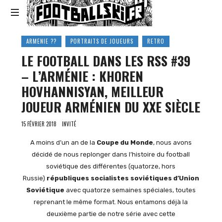
Footballski
Le
ARMENIE ??
PORTRAITS DE JOUEURS
RETRO
football
LE FOOTBALL DANS LES RSS #39
d'Europe
centrale
– L’ARMÉNIE : KHOREN
et
HOVHANNISYAN, MEILLEUR
d'Europe
de
JOUEUR ARMÉNIEN DU XXE SIÈCLE
l'Est
15 FÉVRIER 2018
INVITÉ
A moins d’un an de la
Coupe du Monde
, nous avons
décidé de nous replonger dans l’histoire du football
soviétique des différentes (quatorze, hors
Russie)
républiques socialistes soviétiques d’Union
Soviétique
avec quatorze semaines spéciales, toutes
reprenant le même format. Nous entamons déjà la
deuxième partie de notre série avec cette