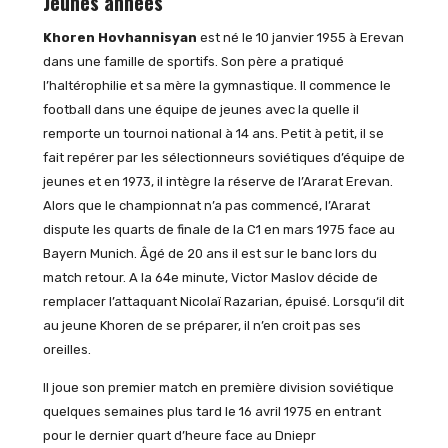
Jeunes années
Khoren Hovhannisyan
est né le 10 janvier 1955 à Erevan
dans une famille de sportifs. Son père a pratiqué
l’haltérophilie et sa mère la gymnastique. Il commence le
football dans une équipe de jeunes avec la quelle il
remporte un tournoi national à 14 ans. Petit à petit, il se
fait repérer par les sélectionneurs soviétiques d’équipe de
jeunes et en 1973, il intègre la réserve de l’Ararat Erevan.
Alors que le championnat n’a pas commencé, l’Ararat
dispute les quarts de finale de la C1 en mars 1975 face au
Bayern Munich. Âgé de 20 ans il est sur le banc lors du
match retour. A la 64e minute, Victor Maslov décide de
remplacer l’attaquant Nicolaï Razarian, épuisé. Lorsqu‘il dit
au jeune Khoren de se préparer, il n’en croit pas ses
oreilles.
Il joue son premier match en première division soviétique
quelques semaines plus tard le 16 avril 1975 en entrant
pour le dernier quart d’heure face au Dniepr