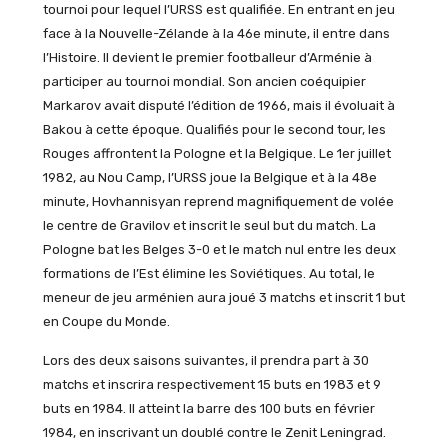
tournoi pour lequel l’URSS est qualifiée. En entrant en jeu
face à la Nouvelle-Zélande à la 46e minute, il entre dans
l’Histoire. Il devient le premier footballeur d’Arménie à
participer au tournoi mondial. Son ancien coéquipier
Markarov avait disputé l’édition de 1966, mais il évoluait à
Bakou à cette époque. Qualifiés pour le second tour, les
Rouges affrontent la Pologne et la Belgique. Le 1er juillet
1982, au Nou Camp, l’URSS joue la Belgique et à la 48e
minute, Hovhannisyan reprend magnifiquement de volée
le centre de Gravilov et inscrit le seul but du match. La
Pologne bat les Belges 3-0 et le match nul entre les deux
formations de l’Est élimine les Soviétiques. Au total, le
meneur de jeu arménien aura joué 3 matchs et inscrit 1 but
en Coupe du Monde.
Lors des deux saisons suivantes, il prendra part à 30
matchs et inscrira respectivement 15 buts en 1983 et 9
buts en 1984. Il atteint la barre des 100 buts en février
1984, en inscrivant un doublé contre le Zenit Leningrad.