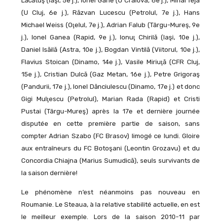
Lăcătuş (Iaşi, 5e j.), Ionel Gane (U Craiova, 6e j.), Mihai Teja
(U Cluj, 6e j.), Răzvan Lucescu (Petrolul, 7e j.), Hans
Michael Weiss (Oţelul, 7e j.), Adrian Falub (Târgu-Mureş, 9e
j.), Ionel Ganea (Rapid, 9e j.), Ionuţ Chirilă (Iaşi, 10e j.),
Daniel Isăilă (Astra, 10e j.), Bogdan Vintilă (Viitorul, 10e j.),
Flavius Stoican (Dinamo, 14e j.), Vasile Miriuţă (CFR Cluj,
15e j.), Cristian Dulcă (Gaz Metan, 16e j.), Petre Grigoraş
(Pandurii, 17e j.), Ionel Dănciulescu (Dinamo, 17e j.) et donc
Gigi Mulţescu (Petrolul), Marian Rada (Rapid) et Cristi
Pustai (Târgu-Mureş) après la 17e et dernière journée
disputée en cette première partie de saison, sans
compter Adrian Szabo (FC Brasov) limogé ce lundi. Gloire
aux entraîneurs du FC Botoşani (Leontin Grozavu) et du
Concordia Chiajna (Marius Sumudică), seuls survivants de
la saison dernière!
Le phénomène n’est néanmoins pas nouveau en
Roumanie. Le Steaua, à la relative stabilité actuelle, en est
le meilleur exemple. Lors de la saison 2010-11 par