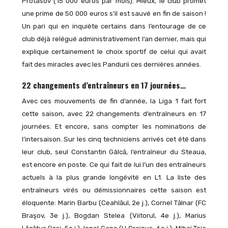
Protasov (15 000 euros par mois). Mieux, le club promet
une prime de 50 000 euros s’il est sauvé en fin de saison !
Un pari qui en inquiète certains dans l’entourage de ce
club déjà relégué administrativement l’an dernier, mais qui
explique certainement le choix sportif de celui qui avait
fait des miracles avec les Pandurii ces dernières années.
22 changements d’entraîneurs en 17 journées…
Avec ces mouvements de fin d’année, la Liga 1 fait fort
cette saison, avec 22 changements d’entraîneurs en 17
journées. Et encore, sans compter les nominations de
l’intersaison. Sur les cinq techniciens arrivés cet été dans
leur club, seul Constantin Gâlcă, l’entraîneur du Steaua,
est encore en poste. Ce qui fait de lui l’un des entraîneurs
actuels à la plus grande longévité en L1. La liste des
entraîneurs virés ou démissionnaires cette saison est
éloquente: Marin Barbu (Ceahlăul, 2e j.), Cornel Tălnar (FC
Braşov, 3e j.), Bogdan Stelea (Viitorul, 4e j.), Marius