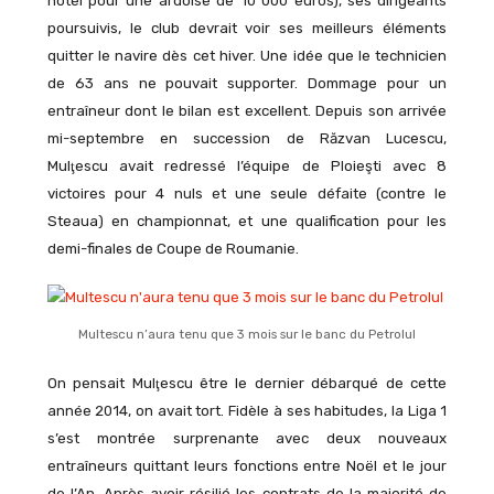
hôtel pour une ardoise de 10 000 euros), ses dirigeants
poursuivis, le club devrait voir ses meilleurs éléments
quitter le navire dès cet hiver. Une idée que le technicien
de 63 ans ne pouvait supporter. Dommage pour un
entraîneur dont le bilan est excellent. Depuis son arrivée
mi-septembre en succession de Răzvan Lucescu,
Mulţescu avait redressé l’équipe de Ploieşti avec 8
victoires pour 4 nuls et une seule défaite (contre le
Steaua) en championnat, et une qualification pour les
demi-finales de Coupe de Roumanie.
Multescu n’aura tenu que 3 mois sur le banc du Petrolul
On pensait Mulţescu être le dernier débarqué de cette
année 2014, on avait tort. Fidèle à ses habitudes, la Liga 1
s’est montrée surprenante avec deux nouveaux
entraîneurs quittant leurs fonctions entre Noël et le jour
de l’An. Après avoir résilié les contrats de la majorité de