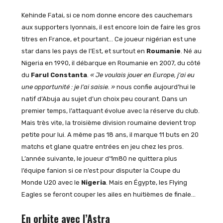
Kehinde
Fatai, si ce nom donne encore des cauchemars
aux supporters lyonnais, il est encore loin de faire les gros
titres en France, et pourtant… Ce joueur nigérian est une
star dans les pays de l’Est, et surtout en
Roumanie
. Né au
Nigeria en 1990, il débarque en Roumanie en 2007, du côté
du
Farul Constanta
.
« Je voulais jouer en Europe, j’ai eu
une opportunité : je l’ai saisie. »
nous confie aujourd’hui le
natif d’Abuja au sujet d’un choix peu courant. Dans un
premier temps, l’attaquant évolue avec la réserve du club.
Mais très vite, la troisième division roumaine devient trop
petite pour lui. A même pas 18 ans, il marque 11 buts en 20
matchs et glane quatre entrées en jeu chez les pros.
L’année suivante, le joueur d’1m80 ne quittera plus
l’équipe fanion si ce n’est pour disputer la Coupe du
Monde U20 avec le
Nigeria
. Mais en Égypte, les Flying
Eagles se feront couper les ailes en huitièmes de finale…
En orbite avec l’Astra