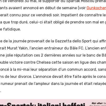
 en ce vendredi 30 mai, le supporter du Spartak Moscou prena
geants avaient annoncé en début de semaine (voir
Gunkoche
serait connu pour ce vendredi soir. Impatient de connaître 
n’a que trop duré, celui-ci était obligé de prendre son mal en
e fatidique.
e de la journée provenait de la Gazzetta dello Sport qui aff
rait Murat Yakin, l’ancien entraineur du Bâle FC. L’ancien en
une jolie réputation ces 2 dernières années sur le banc de B
ble victoire contre Chelsea cette saison en ligue des cham
noncé à la mi-mai leur séparation d’un commun accord, sans
ons de leur divorce. L’annonce devait être faite après le cons
a rumeur prenait de l’ampleur dans la journée et était relay
.