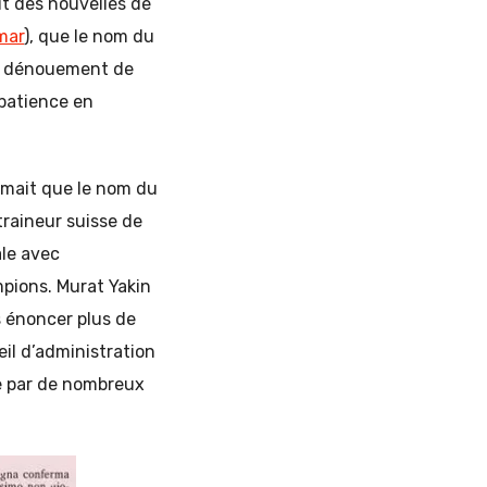
it des nouvelles de
mar
), que le nom du
le dénouement de
 patience en
irmait que le nom du
traineur suisse de
âle avec
pions. Murat Yakin
 énoncer plus de
eil d’administration
ée par de nombreux