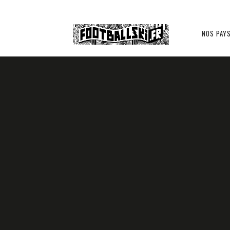
Footballski
NOS PAY
Le
RUSSIE ??
football
d'Europe
31 MAI 2014
LAZAR VAN PARIJS
centrale