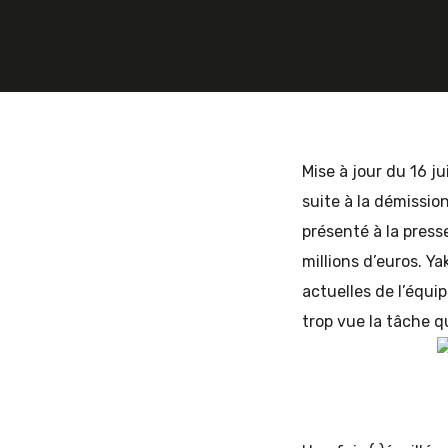
et
d'Europe
Mise à jour du 16 ju
suite à la démissio
présenté à la presse
de
millions d’euros. Ya
actuelles de l’équi
trop vue la tâche q
l'Est