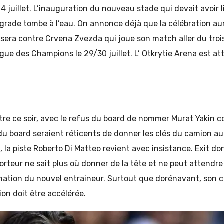
4 juillet. L’inauguration du nouveau stade qui devait avoir li
grade tombe à l’eau. On annonce déjà que la célébration aura 
e sera contre Crvena Zvezda qui joue son match aller du tro
Ligue des Champions le 29/30 juillet. L’ Otkrytie Arena est a
tre ce soir, avec le refus du board de nommer Murat Yakin 
 board seraient réticents de donner les clés du camion au 
, la piste Roberto Di Matteo revient avec insistance. Exit don
rteur ne sait plus où donner de la tête et ne peut attendr
nation du nouvel entraineur. Surtout que dorénavant, son cl
ion doit être accélérée.