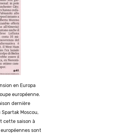
ension en Europa
 coupe européenne.
aison dernière
du Spartak Moscou,
t cette saison à
s européennes sont