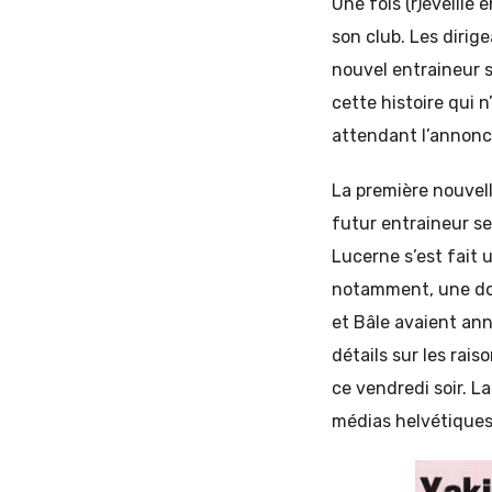
Une fois (r)éveillé
son club. Les diri
nouvel entraineur 
cette histoire qui 
attendant l’annonc
La première nouvell
futur entraineur se
Lucerne s’est fait 
notamment, une dou
et Bâle avaient an
détails sur les rais
ce vendredi soir. L
médias helvétiques