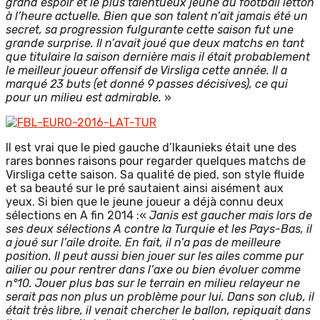
grand espoir et le plus talentueux jeune du football letton
à l’heure actuelle. Bien que son talent n’ait jamais été un
secret, sa progression fulgurante cette saison fut une
grande surprise. Il n’avait joué que deux matchs en tant
que titulaire la saison dernière mais il était probablement
le meilleur joueur offensif de Virsliga cette année. Il a
marqué 23 buts (et donné 9 passes décisives), ce qui
pour un milieu est admirable.
»
Il est vrai que le pied gauche d’Ikaunieks était une des
rares bonnes raisons pour regarder quelques matchs de
Virsliga cette saison. Sa qualité de pied, son style fluide
et sa beauté sur le pré sautaient ainsi aisément aux
yeux. Si bien que le jeune joueur a déjà connu deux
sélections en A fin 2014 :«
Janis est gaucher mais lors de
ses deux sélections A contre la Turquie et les Pays-Bas, il
a joué sur l’aile droite. En fait, il n’a pas de meilleure
position. Il peut aussi bien jouer sur les ailes comme pur
ailier ou pour rentrer dans l’axe ou bien évoluer comme
n°10. Jouer plus bas sur le terrain en milieu relayeur ne
serait pas non plus un problème pour lui. Dans son club, il
était très libre, il venait chercher le ballon, repiquait dans