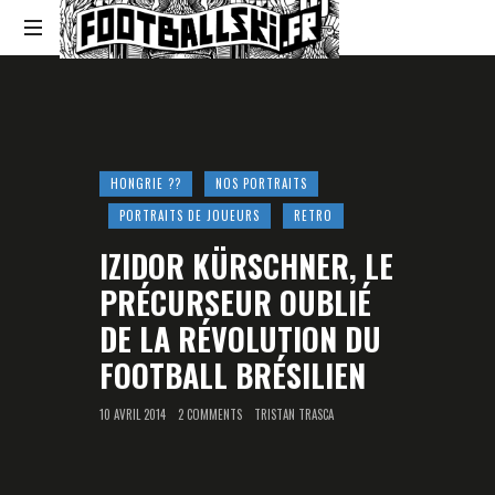
Footballski
Le
football
d'Europe
centrale
et
HONGRIE ??
NOS PORTRAITS
d'Europe
PORTRAITS DE JOUEURS
RETRO
de
l'Est
IZIDOR KÜRSCHNER, LE
PRÉCURSEUR OUBLIÉ
DE LA RÉVOLUTION DU
FOOTBALL BRÉSILIEN
10 AVRIL 2014
2 COMMENTS
TRISTAN TRASCA