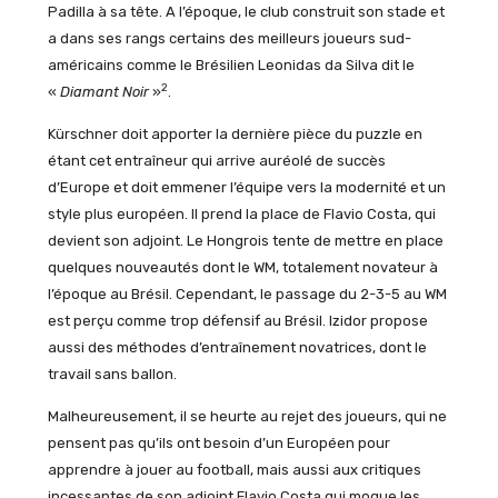
Padilla à sa tête. A l’époque, le club construit son stade et
a dans ses rangs certains des meilleurs joueurs sud-
américains comme le Brésilien Leonidas da Silva dit le
2
«
Diamant Noir
»
.
Kürschner doit apporter la dernière pièce du puzzle en
étant cet entraîneur qui arrive auréolé de succès
d’Europe et doit emmener l’équipe vers la modernité et un
style plus européen. Il prend la place de Flavio Costa, qui
devient son adjoint. Le Hongrois tente de mettre en place
quelques nouveautés dont le WM, totalement novateur à
l’époque au Brésil. Cependant, le passage du 2-3-5 au WM
est perçu comme trop défensif au Brésil. Izidor propose
aussi des méthodes d’entraînement novatrices, dont le
travail sans ballon.
Malheureusement, il se heurte au rejet des joueurs, qui ne
pensent pas qu’ils ont besoin d’un Européen pour
apprendre à jouer au football, mais aussi aux critiques
incessantes de son adjoint Flavio Costa qui moque les