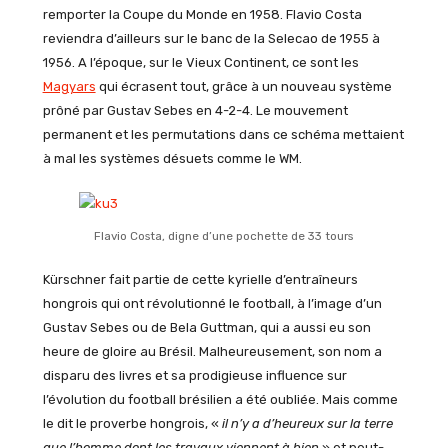
remporter la Coupe du Monde en 1958. Flavio Costa
reviendra d’ailleurs sur le banc de la Selecao de 1955 à
1956. A l’époque, sur le Vieux Continent, ce sont les
Magyars
qui écrasent tout, grâce à un nouveau système
prôné par Gustav Sebes en 4-2-4. Le mouvement
permanent et les permutations dans ce schéma mettaient
à mal les systèmes désuets comme le WM.
Flavio Costa, digne d’une pochette de 33 tours
Kürschner fait partie de cette kyrielle d’entraîneurs
hongrois qui ont révolutionné le football, à l’image d’un
Gustav Sebes ou de Bela Guttman, qui a aussi eu son
heure de gloire au Brésil. Malheureusement, son nom a
disparu des livres et sa prodigieuse influence sur
l’évolution du football brésilien a été oubliée. Mais comme
le dit le proverbe hongrois, «
il n’y a d’heureux sur la terre
que l’homme dont les travaux viennent à bien
» et peut-