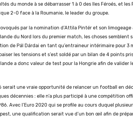
ultés du monde à se débarrasser 1 à 0 des Iles Féroés, et les
ique 2-0 face à la Roumanie, le leader du groupe.
ovoqués par la nomination d’Attila Pintér et son limogeage 
rlande du Nord lors du premier match, les choses semblent s’
ion de Pál Dárdai en tant qu’entraineur intérimaire pour 3
paiser les tensions et s’est soldé par un bilan de 4 points pri
lande a donc valeur de test pour la Hongrie afin de valider l
6 serait une vraie opportunité de relancer un football en déc
es décennies : elle n’a plus participé à une compétition offic
6. Avec l’Euro 2020 qui se profile au cours duquel plusieu
est, une qualification serait vue d’un bon œil afin de prépa