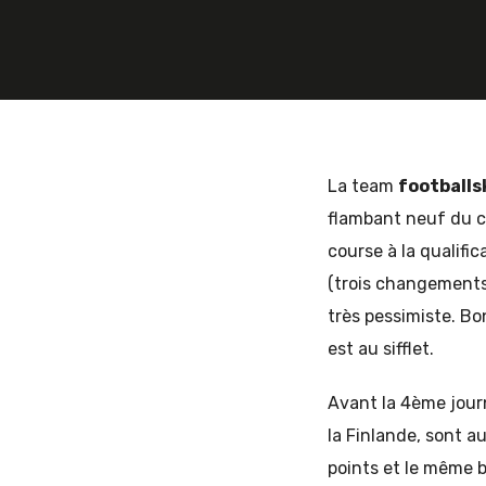
et
d'Europe
La team
footballs
flambant neuf du cl
course à la qualifica
de
(trois changements
très pessimiste. Bo
est au sifflet.
l'Est
Avant la 4ème journ
la Finlande, sont a
points et le même bi