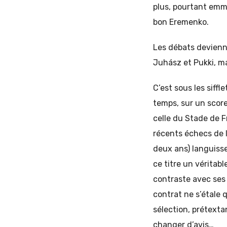
plus, pourtant emm
bon Eremenko.
Les débats devienn
Juhász et Pukki, ma
C’est sous les siff
temps, sur un scor
celle du Stade de F
récents échecs de l
deux ans) languisse
ce titre un véritabl
contraste avec ses
contrat ne s’étale 
sélection, prétext
changer d’avis…