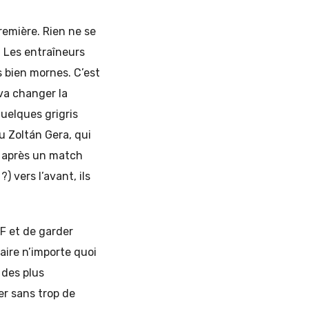
emière. Rien ne se
. Les entraîneurs
 bien mornes. C’est
 va changer la
quelques grigris
u Zoltán Gera, qui
é après un match
) vers l’avant, ils
 F et de garder
aire n’importe quoi
 des plus
er sans trop de