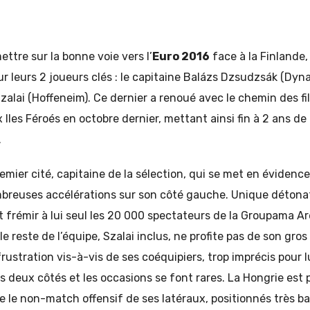
ettre sur la bonne voie vers l’
Euro 2016
face à la Finlande,
r leurs 2 joueurs clés : le capitaine Balázs Dzsudzsák (Dy
alai (Hoffeneim). Ce dernier a renoué avec le chemin des fil
 Iles Féroés en octobre dernier, mettant ainsi fin à 2 ans de 
.
remier cité, capitaine de la sélection, qui se met en évidenc
reuses accélérations sur son côté gauche. Unique détonat
nt frémir à lui seul les 20 000 spectateurs de la Groupama A
reste de l’équipe, Szalai inclus, ne profite pas de son gros t
rustration vis-à-vis de ses coéquipiers, trop imprécis pour l
des deux côtés et les occasions se font rares. La Hongrie est
le non-match offensif de ses latéraux, positionnés très ba