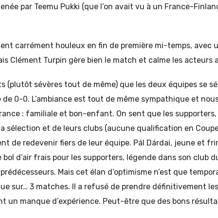
enée par Teemu Pukki (que l’on avait vu à un France-Finlan
ent carrément houleux en fin de première mi-temps, avec u
is Clément Turpin gère bien le match et calme les acteurs a
lets (plutôt sévères tout de même) que les deux équipes se sé
e de 0-0. L’ambiance est tout de même sympathique et nous
rance : familiale et bon-enfant. On sent que les supporters,
a sélection et de leurs clubs (aucune qualification en Coup
nt de redevenir fiers de leur équipe. Pál Dárdai, jeune et fr
e bol d’air frais pour les supporters, légende dans son club d
 prédécesseurs. Mais cet élan d’optimisme n’est que tempora
que sur… 3 matches. Il a refusé de prendre définitivement le
ant un manque d’expérience. Peut-être que des bons résultat