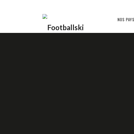
Footballski
NOS PAY
Le
AU STADE
HONGRIE ??
football
d'Europe
20 NOVEMBRE 2014
ROMAIN CLAUDEL
centrale