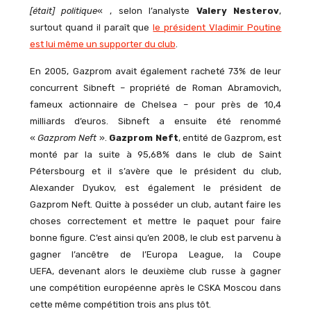
[était] politique
« , selon l’analyste
Valery Nesterov
,
surtout quand il paraît que
le président Vladimir Poutine
est lui même un supporter du club
.
En 2005, Gazprom avait également racheté 73% de leur
concurrent Sibneft – propriété de Roman Abramovich,
fameux actionnaire de Chelsea – pour près de 10,4
milliards d’euros. Sibneft a ensuite été renommé
«
Gazprom Neft
».
Gazprom Neft
, entité de Gazprom, est
monté par la suite à 95,68% dans le club de Saint
Pétersbourg et il s’avère que le président du club,
Alexander Dyukov, est également le président de
Gazprom Neft. Quitte à posséder un club, autant faire les
choses correctement et mettre le paquet pour faire
bonne figure. C’est ainsi qu’en 2008, le club est parvenu à
gagner l’ancêtre de l’Europa League, la Coupe
UEFA, devenant alors le deuxième club russe à gagner
une compétition européenne après le CSKA Moscou dans
cette même compétition trois ans plus tôt.