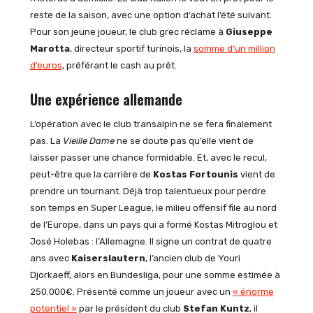
reste de la saison, avec une option d’achat l’été suivant.
Pour son jeune joueur, le club grec réclame à
Giuseppe
Marotta
, directeur sportif turinois, la
somme d’un million
d’euros
, préférant le cash au prêt.
Une expérience allemande
L’opération avec le club transalpin ne se fera finalement
pas. La
Vieille Dame
ne se doute pas qu’elle vient de
laisser passer une chance formidable. Et, avec le recul,
peut-être que la carrière de
Kostas Fortounis
vient de
prendre un tournant. Déjà trop talentueux pour perdre
son temps en Super League, le milieu offensif file au nord
de l’Europe, dans un pays qui a formé Kostas Mitroglou et
José Holebas : l’Allemagne. Il signe un contrat de quatre
ans avec
Kaiserslautern
, l’ancien club de Youri
Djorkaeff, alors en Bundesliga, pour une somme estimée à
250.000€. Présenté comme un joueur avec un
« énorme
potentiel »
par le président du club
Stefan Kuntz
, il