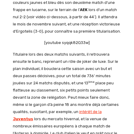
couleurs jaunes et bleu dès son deuxième match d’une
frappe en lucarne, sur le terrain de l’
AEK
lors d’un match
nul 2-2 (voir vidéo ci-dessous, à partir de 44′). Il attendra
le mois de novembre suivant, et une réception victorieuse
d’Ergotelis (3-0), pour connaître sa première titularisation.
[youtube syqqk82Q33w]
Titulaire lors des deux matchs suivants, il retrouvera
ensuite le banc, reprenant un rôle de joker de luxe. Sur le
plan individuel, il bouclera cette saison avec un but et
deux passes décisives, pour un total de 736’ minutes
ème
jouées sur 24 matchs disputés, et une 13
place peu
flatteuse au classement, six petits points seulement
devant la zone de relégation. Peut mieux faire donc,
même si le garçon d’à peine 18 ans montre déjà certaines
qualités, suscitant, par exemple, un
intérêt de la
Juventus
lors du mercato hivernal, et la venue de
nombreux émissaires européens à chaque match de
l’Asteras à domicile. Le club italien le veut en prêt pour le