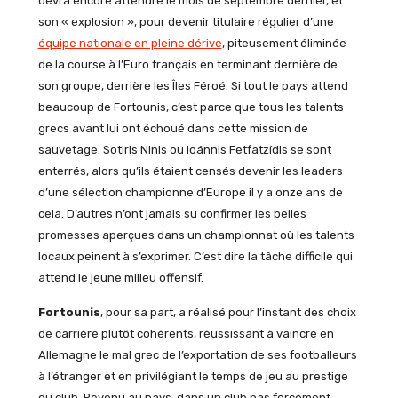
devra encore attendre le mois de septembre dernier, et
son « explosion », pour devenir titulaire régulier d’une
équipe nationale en pleine dérive
, piteusement éliminée
de la course à l’Euro français en terminant dernière de
son groupe, derrière les Îles Féroé. Si tout le pays attend
beaucoup de Fortounis, c’est parce que tous les talents
grecs avant lui ont échoué dans cette mission de
sauvetage. Sotiris Ninis ou Ioánnis Fetfatzídis se sont
enterrés, alors qu’ils étaient censés devenir les leaders
d’une sélection championne d’Europe il y a onze ans de
cela. D’autres n’ont jamais su confirmer les belles
promesses aperçues dans un championnat où les talents
locaux peinent à s’exprimer. C’est dire la tâche difficile qui
attend le jeune milieu offensif.
Fortounis
, pour sa part, a réalisé pour l’instant des choix
de carrière plutôt cohérents, réussissant à vaincre en
Allemagne le mal grec de l’exportation de ses footballeurs
à l’étranger et en privilégiant le temps de jeu au prestige
du club. Revenu au pays, dans un club pas forcément