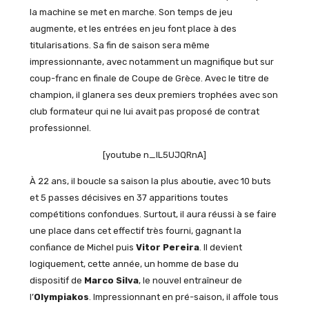
la machine se met en marche. Son temps de jeu
augmente, et les entrées en jeu font place à des
titularisations. Sa fin de saison sera même
impressionnante, avec notamment un magnifique but sur
coup-franc en finale de Coupe de Grèce. Avec le titre de
champion, il glanera ses deux premiers trophées avec son
club formateur qui ne lui avait pas proposé de contrat
professionnel.
[youtube n_IL5UJQRnA]
À 22 ans, il boucle sa saison la plus aboutie, avec 10 buts
et 5 passes décisives en 37 apparitions toutes
compétitions confondues. Surtout, il aura réussi à se faire
une place dans cet effectif très fourni, gagnant la
confiance de Michel puis
Vitor Pereira
. Il devient
logiquement, cette année, un homme de base du
dispositif de
Marco Silva
, le nouvel entraîneur de
l’
Olympiakos
. Impressionnant en pré-saison, il affole tous