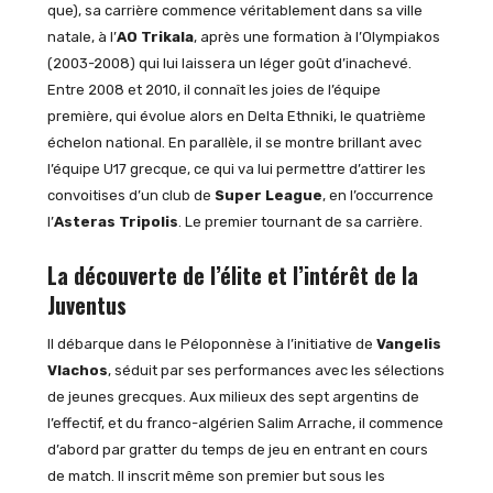
que), sa carrière commence véritablement dans sa ville
natale, à l’
AO Trikala
, après une formation à l’Olympiakos
(2003-2008) qui lui laissera un léger goût d’inachevé.
Entre 2008 et 2010, il connaît les joies de l’équipe
première, qui évolue alors en Delta Ethniki, le quatrième
échelon national. En parallèle, il se montre brillant avec
l’équipe U17 grecque, ce qui va lui permettre d’attirer les
convoitises d’un club de
Super League
, en l’occurrence
l’
Asteras Tripolis
. Le premier tournant de sa carrière.
La découverte de l’élite et l’intérêt de la
Juventus
Il débarque dans le Péloponnèse à l’initiative de
Vangelis
Vlachos
, séduit par ses performances avec les sélections
de jeunes grecques. Aux milieux des sept argentins de
l’effectif, et du franco-algérien Salim Arrache, il commence
d’abord par gratter du temps de jeu en entrant en cours
de match. Il inscrit même son premier but sous les