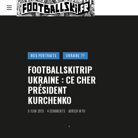
Footballski
Le
football
d'Europe
centrale
et
d'Europe
NOS PORTRAITS
UKRAINE ??
de
FOOTBALLSKITRIP
l'Est
UKRAINE : CE CHER
PRÉSIDENT
KURCHENKO
9 JUIN 2015
4 COMMENTS
ADRIEN MTH