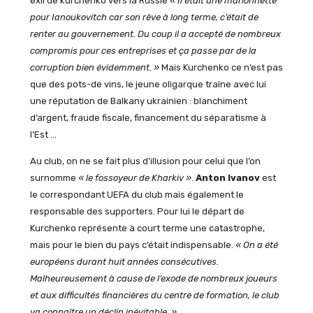
exil de kurchenko vers la Russie
« Il était une marionnette
pour Ianoukovitch car son rêve à long terme, c’était de
renter au gouvernement. Du coup il a accepté de nombreux
compromis pour ces entreprises et ça passe par de la
corruption bien évidemment. »
Mais Kurchenko ce n’est pas
que des pots-de vins, le jeune oligarque traîne avec lui
une réputation de Balkany ukrainien : blanchiment
d’argent, fraude fiscale, financement du séparatisme à
l’Est …
Au club, on ne se fait plus d’illusion pour celui que l’on
surnomme
« le fossoyeur de Kharkiv »
.
Anton Ivanov
est
le correspondant UEFA du club mais également le
responsable des supporters. Pour lui le départ de
Kurchenko représente à court terme une catastrophe,
mais pour le bien du pays c’était indispensable.
« On a été
européens durant huit années consécutives.
Malheureusement à cause de l’exode de nombreux joueurs
et aux difficultés financières du centre de formation, le club
va connaître un déclin inévitable. »