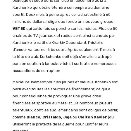
politique et cède donc son club en décembre 2012 à
Kurchenko qui désire étendre son empire au domaine
sportif. Deux mois à peine après ce rachat estimé à 60
millions de dollars, l’oligarque fonde un nouveau groupe
VETEK
qui cette fois se penche sur les médias. Plus de 50
chaînes de TV, journaux et radios sont ainsi rachetés par
Kurchenko le natif de Kharkiv Cependant, l’histoire
d’amour va tourner très court. Après seulement 11 mois à
la tête du club, Kurkchenko doit déjà s’en aller, rattrapé
par son soutien à Ianoukovitch et surtout de nombreuses
accusations de corruption.
Malheureusement pour les jaunes et bleus, Kurchenko est
parti avec toutes les sources de financement, ce qui a
pour conséquence de provoquer une grave crise
financière et sportive au Metalist. De nombreux joueurs
talentueux, dont les sud-américains sont obligés de partir,
comme
Blanco, Cristaldo, Jaja
ou
Cleiton Xavier
(qui
utiliseront le prétexte de la guerre pour justifier leurs