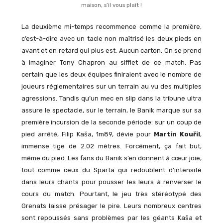
maison, s’il vous plaît !
La deuxième mi-temps recommence comme la première,
c’est-à-dire avec un tacle non maîtrisé les deux pieds en
avant et en retard qui plus est. Aucun carton. On se prend
à imaginer Tony Chapron au sifflet de ce match. Pas
certain que les deux équipes finiraient avec le nombre de
joueurs réglementaires sur un terrain au vu des multiples
agressions. Tandis qu’un mec en slip dans la tribune ultra
assure le spectacle, sur le terrain, le Banik marque sur sa
première incursion de la seconde période: sur un coup de
pied arrêté, Filip Kaša, 1m89, dévie pour
Martin Kouřil
,
immense tige de 2.02 mètres. Forcément, ça fait but,
même du pied. Les fans du Banik s’en donnent à cœur joie,
tout comme ceux du Sparta qui redoublent d’intensité
dans leurs chants pour pousser les leurs à renverser le
cours du match. Pourtant, le jeu très stéréotypé des
Grenats laisse présager le pire. Leurs nombreux centres
sont repoussés sans problèmes par les géants Kaša et