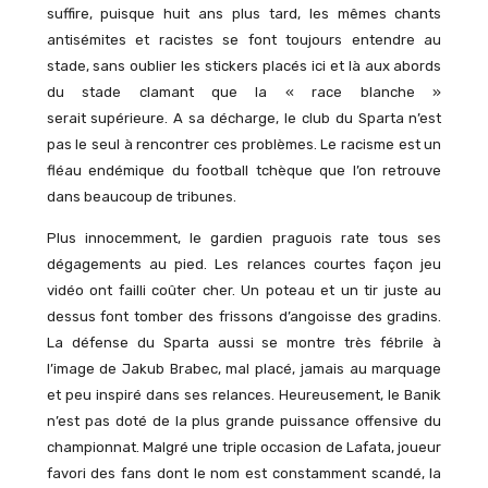
suffire, puisque huit ans plus tard, les mêmes chants
antisémites et racistes se font toujours entendre au
stade, sans oublier les stickers placés ici et là aux abords
du stade clamant que la « race blanche »
serait supérieure. A sa décharge, le club du Sparta n’est
pas le seul à rencontrer ces problèmes. Le racisme est un
fléau endémique du football tchèque que l’on retrouve
dans beaucoup de tribunes.
Plus innocemment, le gardien praguois rate tous ses
dégagements au pied. Les relances courtes façon jeu
vidéo ont failli coûter cher. Un poteau et un tir juste au
dessus font tomber des frissons d’angoisse des gradins.
La défense du Sparta aussi se montre très fébrile à
l’image de Jakub Brabec, mal placé, jamais au marquage
et peu inspiré dans ses relances. Heureusement, le Banik
n’est pas doté de la plus grande puissance offensive du
championnat. Malgré une triple occasion de Lafata, joueur
favori des fans dont le nom est constamment scandé, la