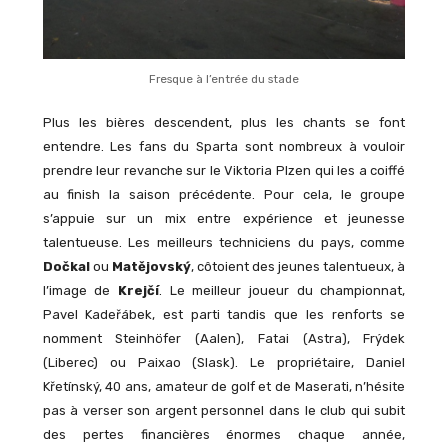
Fresque à l’entrée du stade
Plus les bières descendent, plus les chants se font
entendre. Les fans du Sparta sont nombreux à vouloir
prendre leur revanche sur le Viktoria Plzen qui les a coiffé
au finish la saison précédente. Pour cela, le groupe
s’appuie sur un mix entre expérience et jeunesse
talentueuse. Les meilleurs techniciens du pays, comme
Dočkal
ou
Matějovský
, côtoient des jeunes talentueux, à
l’image de
Krejčí
. Le meilleur joueur du championnat,
Pavel Kadeřábek, est parti tandis que les renforts se
nomment Steinhöfer (Aalen), Fatai (Astra), Frýdek
(Liberec) ou Paixao (Slask). Le propriétaire, Daniel
Křetínský, 40 ans, amateur de golf et de Maserati, n’hésite
pas à verser son argent personnel dans le club qui subit
des pertes financières énormes chaque année,