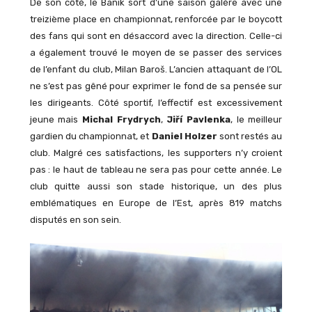
De son côté, le Banik sort d’une saison galère avec une
treizième place en championnat, renforcée par le boycott
des fans qui sont en désaccord avec la direction. Celle-ci
a également trouvé le moyen de se passer des services
de l’enfant du club, Milan Baroš. L’ancien attaquant de l’OL
ne s’est pas gêné pour exprimer le fond de sa pensée sur
les dirigeants. Côté sportif, l’effectif est excessivement
jeune mais
Michal Frydrych
,
Jiří Pavlenka
, le meilleur
gardien du championnat, et
Daniel Holzer
sont restés au
club. Malgré ces satisfactions, les supporters n’y croient
pas : le haut de tableau ne sera pas pour cette année. Le
club quitte aussi son stade historique, un des plus
emblématiques en Europe de l’Est, après 819 matchs
disputés en son sein.