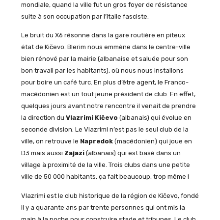
mondiale, quand la ville fut un gros foyer de résistance
suite à son occupation par l’Italie fasciste.
Le bruit du X6 résonne dans la gare routière en piteux
état de Kičevo. Blerim nous emmène dans le centre-ville
bien rénové par la mairie (albanaise et saluée pour son
bon travail par les habitants), où nous nous installons
pour boire un café turc. En plus d’être agent, le Franco-
macédonien est un tout jeune président de club. En effet,
quelques jours avant notre rencontre il venait de prendre
la direction du
Vlazrimi Kičevo
(albanais) qui évolue en
seconde division. Le Vlazrimi n’est pas le seul club de la
ville, on retrouve le
Napredok
(macédonien) qui joue en
D3 mais aussi
Zajazi
(albanais) qui est basé dans un
village à proximité de la ville. Trois clubs dans une petite
ville de 50 000 habitants, ça fait beaucoup, trop même !
Vlazrimi est le club historique de la région de Kičevo, fondé
il y a quarante ans par trente personnes qui ont mis la
main à la poche pour construire stade et tribunes. Le club