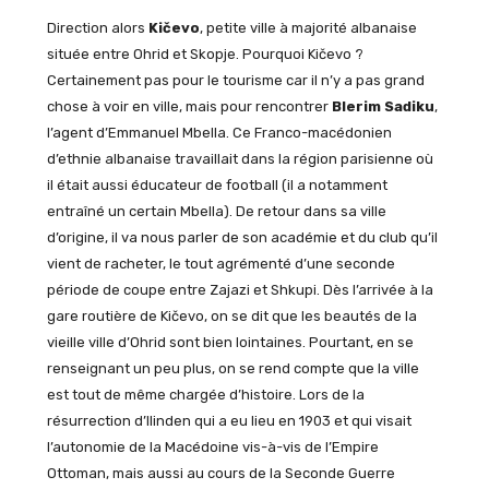
Direction alors
Kičevo
, petite ville à majorité albanaise
située entre Ohrid et Skopje. Pourquoi Kičevo ?
Certainement pas pour le tourisme car il n’y a pas grand
chose à voir en ville, mais pour rencontrer
Blerim Sadiku
,
l’agent d’Emmanuel Mbella. Ce Franco-macédonien
d’ethnie albanaise travaillait dans la région parisienne où
il était aussi éducateur de football (il a notamment
entraîné un certain Mbella). De retour dans sa ville
d’origine, il va nous parler de son académie et du club qu’il
vient de racheter, le tout agrémenté d’une seconde
période de coupe entre Zajazi et Shkupi. Dès l’arrivée à la
gare routière de Kičevo, on se dit que les beautés de la
vieille ville d’Ohrid sont bien lointaines. Pourtant, en se
renseignant un peu plus, on se rend compte que la ville
est tout de même chargée d’histoire. Lors de la
résurrection d’Ilinden qui a eu lieu en 1903 et qui visait
l’autonomie de la Macédoine vis-à-vis de l’Empire
Ottoman, mais aussi au cours de la Seconde Guerre