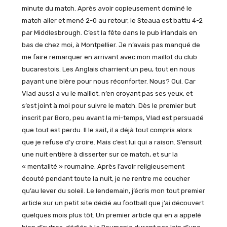
minute du match. Après avoir copieusement dominé le
match aller et mené 2-0 au retour, le Steaua est battu 4-2
par Middlesbrough. C’est la fête dans le pub irlandais en
bas de chez moi, à Montpellier. Je n’avais pas manqué de
me faire remarquer en arrivant avec mon maillot du club
bucarestois. Les Anglais charrient un peu, tout en nous
payant une bière pour nous réconforter. Nous? Oui. Car
Vlad aussi a vu le maillot, n’en croyant pas ses yeux, et
s’est joint à moi pour suivre le match. Dès le premier but
inscrit par Boro, peu avant la mi-temps, Vlad est persuadé
que tout est perdu. Il le sait, il a déjà tout compris alors
que je refuse d’y croire. Mais c’est lui qui a raison. S’ensuit
une nuit entière à disserter sur ce match, et sur la
« mentalité » roumaine. Après l’avoir religieusement
écouté pendant toute la nuit, je ne rentre me coucher
qu’au lever du soleil. Le lendemain, j’écris mon tout premier
article sur un petit site dédié au football que j’ai découvert
quelques mois plus tôt. Un premier article qui en a appelé