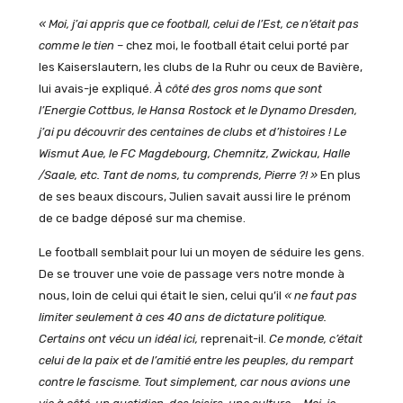
« Moi, j’ai appris que ce football, celui de l’Est, ce n’était pas
comme le tien –
chez moi, le football était celui porté par
les Kaiserslautern, les clubs de la Ruhr ou ceux de Bavière,
lui avais-je expliqué.
À côté des gros noms que sont
l’Energie Cottbus, le Hansa Rostock et le Dynamo Dresden,
j’ai pu découvrir des centaines de clubs et d’histoires ! Le
Wismut Aue, le FC Magdebourg, Chemnitz, Zwickau, Halle
/Saale, etc. Tant de noms, tu comprends, Pierre ?! »
En plus
de ses beaux discours, Julien savait aussi lire le prénom
de ce badge déposé sur ma chemise.
Le football semblait pour lui un moyen de séduire les gens.
De se trouver une voie de passage vers notre monde à
nous, loin de celui qui était le sien, celui qu’il
« ne faut pas
limiter seulement à ces 40 ans de dictature politique.
Certains ont vécu un idéal ici,
reprenait-il.
Ce monde, c’était
celui de la paix et de l’amitié entre les peuples, du rempart
contre le fascisme. Tout simplement, car nous avions une