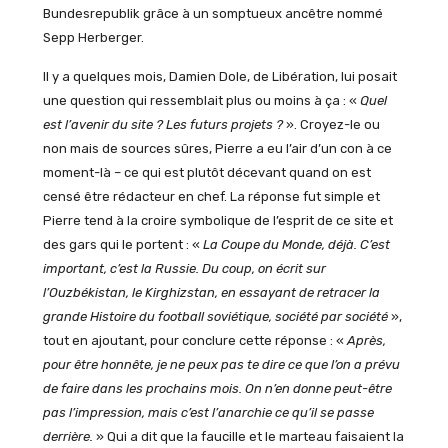
Bundesrepublik grâce à un somptueux ancêtre nommé
Sepp Herberger.
Il y a quelques mois, Damien Dole, de Libération, lui posait
une question qui ressemblait plus ou moins à ça : «
Quel
est l’avenir du site ? Les futurs projets ?
». Croyez-le ou
non mais de sources sûres, Pierre a eu l’air d’un con à ce
moment-là – ce qui est plutôt décevant quand on est
censé être rédacteur en chef. La réponse fut simple et
Pierre tend à la croire symbolique de l’esprit de ce site et
des gars qui le portent : «
La Coupe du Monde, déjà. C’est
important, c’est la Russie. Du coup, on écrit sur
l’Ouzbékistan, le Kirghizstan, en essayant de retracer la
grande Histoire du football soviétique, société par société
»,
tout en ajoutant, pour conclure cette réponse : «
Après,
pour être honnête, je ne peux pas te dire ce que l’on a prévu
de faire dans les prochains mois. On n’en donne peut-être
pas l’impression, mais c’est l’anarchie ce qu’il se passe
derrière.
» Qui a dit que la faucille et le marteau faisaient la