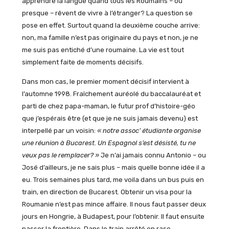
apprendre la langue quand tous les Roumains – ou
presque – rêvent de vivre à l’étranger? La question se
pose en effet. Surtout quand la deuxième couche arrive:
non, ma famille n’est pas originaire du pays et non, je ne
me suis pas entiché d’une roumaine. La vie est tout
simplement faite de moments décisifs.
Dans mon cas, le premier moment décisif intervient à
l’automne 1998. Fraîchement auréolé du baccalauréat et
parti de chez papa-maman, le futur prof d’histoire-géo
que j’espérais être (et que je ne suis jamais devenu) est
interpellé par un voisin:
« notre assoc’ étudiante organise
une réunion à Bucarest. Un Espagnol s’est désisté, tu ne
veux pas le remplacer? »
Je n’ai jamais connu Antonio – ou
José d’ailleurs, je ne sais plus – mais quelle bonne idée il a
eu. Trois semaines plus tard, me voila dans un bus puis en
train, en direction de Bucarest. Obtenir un visa pour la
Roumanie n’est pas mince affaire. Il nous faut passer deux
jours en Hongrie, à Budapest, pour l’obtenir. Il faut ensuite
passer la frontière. Dans le train arrêté en rase