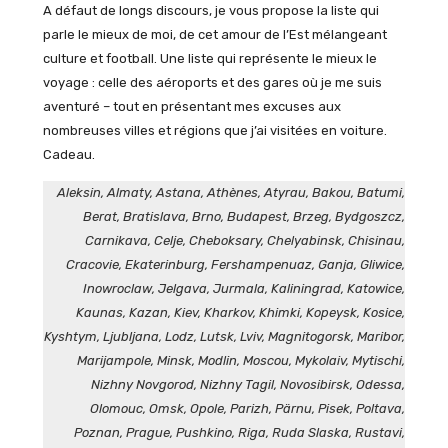
A défaut de longs discours, je vous propose la liste qui
parle le mieux de moi, de cet amour de l’Est mélangeant
culture et football. Une liste qui représente le mieux le
voyage : celle des aéroports et des gares où je me suis
aventuré – tout en présentant mes excuses aux
nombreuses villes et régions que j’ai visitées en voiture.
Cadeau.
Aleksin, Almaty, Astana, Athènes, Atyrau, Bakou, Batumi,
Berat, Bratislava, Brno, Budapest, Brzeg, Bydgoszcz,
Carnikava, Celje, Cheboksary, Chelyabinsk, Chisinau,
Cracovie, Ekaterinburg, Fershampenuaz, Ganja, Gliwice,
Inowroclaw, Jelgava, Jurmala, Kaliningrad, Katowice,
Kaunas, Kazan, Kiev, Kharkov, Khimki, Kopeysk, Kosice,
Kyshtym, Ljubljana, Lodz, Lutsk, Lviv, Magnitogorsk, Maribor,
Marijampole, Minsk, Modlin, Moscou, Mykolaiv, Mytischi,
Nizhny Novgorod, Nizhny Tagil, Novosibirsk, Odessa,
Olomouc, Omsk, Opole, Parizh, Pärnu, Pisek, Poltava,
Poznan, Prague, Pushkino, Riga, Ruda Slaska, Rustavi,