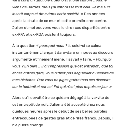
vie à côté, un quotidien, des loisirs, une culture … Moi, je
viens de Barbès, mais j’ai embrassé tout cela. Je me suis
inscrit corps et âme dans cette société. »
Des années
après la chute de ce mur et cette première rencontre,
Julien et moi pouvons vous le dire : ces disparités entre
ex-RFA et ex-RDA existent toujours.
À la question
« pourquoi nous ? »
, celui-ci se calma
instantanément, lançant dare-dare un nouveau discours
argumenté et finement mené. Il savait y faire.
« Pourquoi
vous ? Eh bien … J’ai l’impression que cet entrepôt ; que toi
et ces autres gars, vous n’allez pas dégueuler à l’écoute de
mes histoires. Que vous ne jugez guère tous ces discours
sur le football et sur cet Est qui n’est plus depuis ce jour. »
Alors qu’il devait être ce quidam dégagé à la va-vite de
cet entrepôt de nuit, Julien a été accepté chez nous
quelques heures après le début de ses belles paroles
entrecoupées de gestes gras et de rires francs. Depuis, il
n’a guère changé.