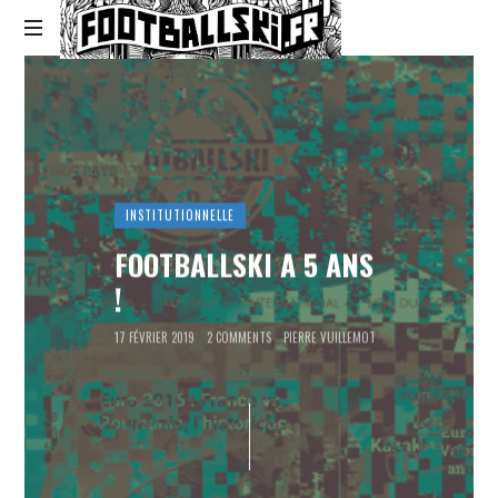
Footballski
Le
football
d'Europe
centrale
et
d'Europe
INSTITUTIONNELLE
de
l'Est
FOOTBALLSKI A 5 ANS
!
17 FÉVRIER 2019
2 COMMENTS
PIERRE VUILLEMOT