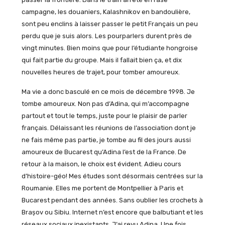
campagne, les douaniers, Kalashnikov en bandoulière,
sont peu enclins à laisser passer le petit Français un peu
perdu que je suis alors. Les pourparlers durent près de
vingt minutes. Bien moins que pour l’étudiante hongroise
qui fait partie du groupe. Mais il fallait bien ça, et dix
nouvelles heures de trajet, pour tomber amoureux.
Ma vie a donc basculé en ce mois de décembre 1998. Je
tombe amoureux. Non pas d’Adina, qui m’accompagne
partout et tout le temps, juste pour le plaisir de parler
français. Délaissant les réunions de l’association dont je
ne fais même pas partie, je tombe au fil des jours aussi
amoureux de Bucarest qu’Adina l’est de la France. De
retour à la maison, le choix est évident. Adieu cours
d’histoire-géo! Mes études sont désormais centrées sur la
Roumanie. Elles me portent de Montpellier à Paris et
Bucarest pendant des années. Sans oublier les crochets à
Brașov ou Sibiu. Internet n’est encore que balbutiant et les
réseaux sociaux inexistants. J’ai revu Adina. Une fois,