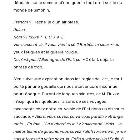
déposée sur le sommet d’une gueule tout droit sortie du
monde de Simonin.
Prénom ?
– lâché-je d’un air blasé.
Julien
.
Nom ? Fluxke. F-L-U-X-K-E.
Votre accent, là, il vous vient d’où ? Barbès, m’sieur
– les
yeux fatigués et la gueule rougie.
Ce n’est pas l’Allemagne de l’Est, ça
. – C’était, déjà, la
phrase de trop.
S’en suivit une explication dans les règles de l’art, le tout
porté par une gouaille qui nous était encore inconnue
pour l’époque. Durant de longues minutes, ce M. Fluxke
m’expliqua les quelques raisons de ses voyages
incessants chez notre ex-voisin de l’Est dans un discours
saccadé.
« Alors, vous savez, ça va vous paraître étrange,
mais … En fait … Y a d’abord eu la LV2 allemand ! Mais … le
militantisme de gauche, vous savez ? Bah forcément, je me
suis intéressé à votre pays-là. Enfin à votre voisin ! Enfin, à