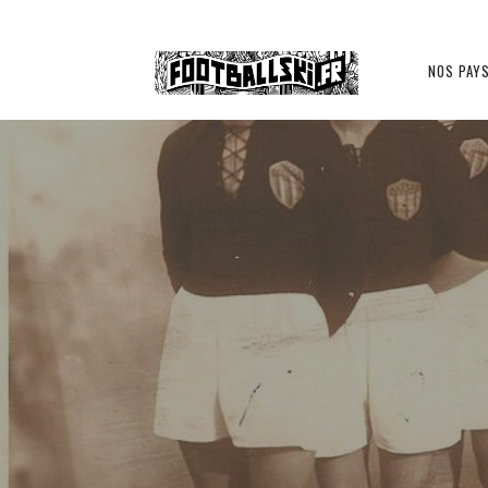
Footballski
NOS PAY
PAYS BALTES
Le
football
d'Europe
centrale