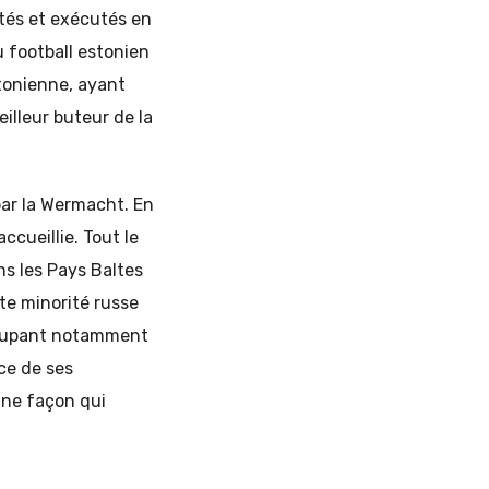
tés et exécutés en
u football estonien
tonienne, ayant
eilleur buteur de la
par la Wermacht. En
ccueillie. Tout le
ns les Pays Baltes
te minorité russe
occupant notamment
nce de ses
une façon qui