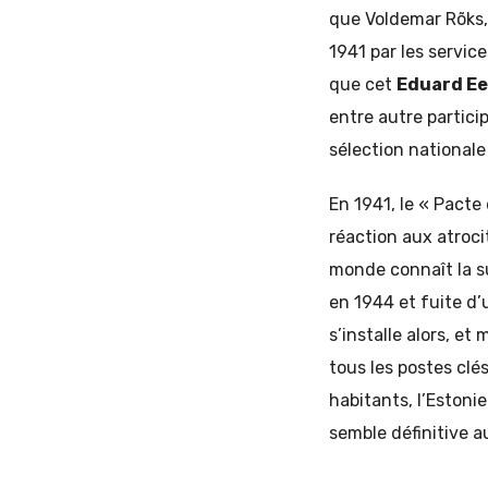
que Voldemar Rõks,
1941 par les servic
que cet
Eduard E
entre autre partici
sélection nationale
En 1941, le « Pacte
réaction aux atroci
monde connaît la su
en 1944 et fuite d’
s’installe alors, e
tous les postes clé
habitants, l’Estoni
semble définitive a