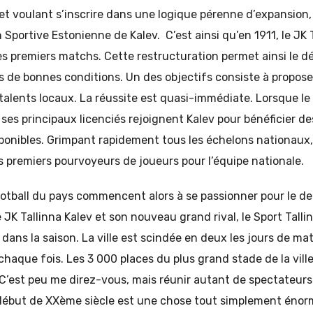
et voulant s’inscrire dans une logique pérenne d’expansion,
n Sportive Estonienne de Kalev. C’est ainsi qu’en 1911, le JK 
ses premiers matchs. Cette restructuration permet ainsi le
s de bonnes conditions. Un des objectifs consiste à propos
talents locaux. La réussite est quasi-immédiate. Lorsque le
 ses principaux licenciés rejoignent Kalev pour bénéficier de
ponibles. Grimpant rapidement tous les échelons nationaux,
es premiers pourvoyeurs de joueurs pour l’équipe nationale.
tball du pays commencent alors à se passionner pour le der
 JK Tallinna Kalev et son nouveau grand rival, le Sport Talli
ns la saison. La ville est scindée en deux les jours de mat
chaque fois. Les 3 000 places du plus grand stade de la vil
C’est peu me direz-vous, mais réunir autant de spectateurs 
e début de XXème siècle est une chose tout simplement énor