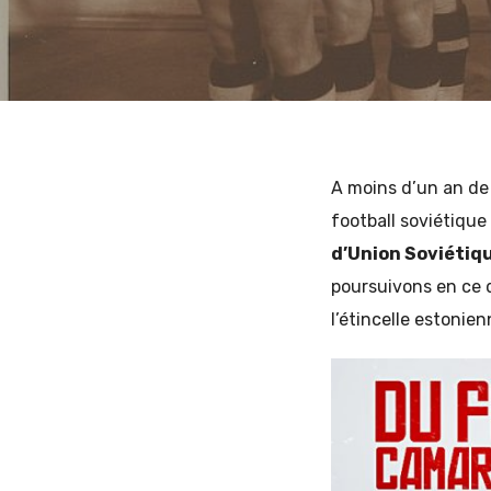
et
17 JANVIER 2018
INVITÉ
d'Europe
A moins d’un an de
football soviétique
d’Union Soviétiq
de
poursuivons en ce d
l’étincelle estonie
l'Est