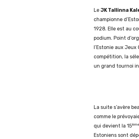
Le
JK Tallinna Kal
championne d’Eston
1928. Elle est au c
podium. Point d’org
l’Estonie aux Jeux 
compétition, la sél
un grand tournoi in
La suite s’avère be
comme le prévoyaie
èm
qui devient la 15
Estoniens sont dépo