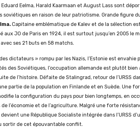
 Eduard Eelma, Harald Kaarmaan et August Lass sont dépor
es soviétiques en raison de leur patriotisme. Grande figure d
elma.
Capitaine emblématique de Kalev et de la sélection es
pé aux JO de Paris en 1924, il est surtout jusqu’en 2005 le m
 avec ses 21 buts en 58 matchs.
 des dictateurs » rompu par les Nazis, l’Estonie est envahie 
tés des Soviétiques, l’occupation allemande est plutôt bien a
ite de l’histoire. Défaite de Stalingrad, retour de l’URSS da
une partie de la population en Finlande et en Suède. Une for
t modifie la configuration du pays pour bien longtemps, en 
s de l’économie et de l’agriculture. Malgré une forte résista
e devient une République Socialiste intégrée dans l’URSS d’
u sortir de cet épouvantable conflit.