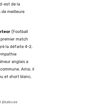
d-est de la
s de meilleure
eteor
(Football
n premier match
gré la défaite 4-2,
sympathie
aîneur anglais a
commune. Ainsi, il
 et short blanc,
 jkkalev.ee