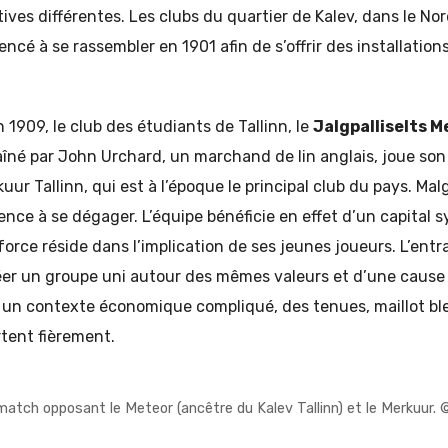
tives différentes. Les clubs du quartier de Kalev, dans le Nor
ncé à se rassembler en 1901 afin de s’offrir des installation
 1909, le club des étudiants de Tallinn, le
Jalgpalliselts M
aîné par John Urchard, un marchand de lin anglais, joue so
kuur Tallinn, qui est à l’époque le principal club du pays. Mal
ce à se dégager. L’équipe bénéficie en effet d’un capital 
force réside dans l’implication de ses jeunes joueurs. L’entr
réer un groupe uni autour des mêmes valeurs et d’une cause 
n contexte économique compliqué, des tenues, maillot bleu
tent fièrement.
atch opposant le Meteor (ancêtre du Kalev Tallinn) et le Merkuur. ©