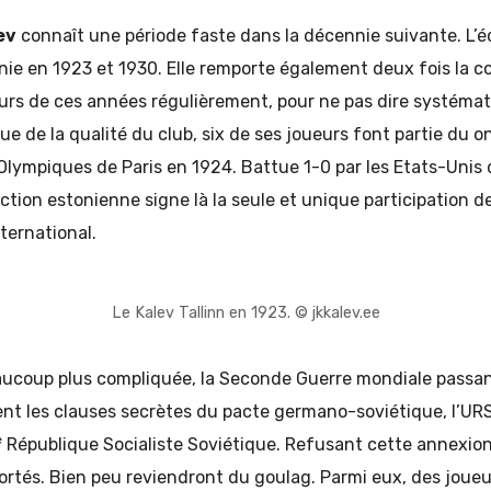
ev
connaît une période faste dans la décennie suivante. L’é
ie en 1923 et 1930. Elle remporte également deux fois la c
ours de ces années régulièrement, pour ne pas dire systéma
ue de la qualité du club, six de ses joueurs font partie du 
Olympiques de Paris en 1924. Battue 1-0 par les Etats-Unis
ection estonienne signe là la seule et unique participation d
ternational.
Le Kalev Tallinn en 1923. © jkkalev.ee
aucoup plus compliquée, la Seconde Guerre mondiale passant
nt les clauses secrètes du pacte germano-soviétique, l’URS
e
République Socialiste Soviétique. Refusant cette annexio
rtés. Bien peu reviendront du goulag. Parmi eux, des joueu