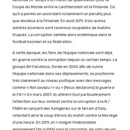
Coupe du Monde entre le Liechtenstein et la Finlande. Ce
qu’il a permis en accordant notamment un penalty plus
que douteux à la Finlande. En août 2011, trois autres
arbitres bosniens sont reconnus coupables de matchs
truqués. La corruption semble alors endémique dans le
football bosnien et sa fédération.
A cette époque, les fans de l’équipe nationale sont déjà
en guerre contre la corruption depuis un certain temps. Le
groupe BH Fanaticos, fondé en 2000 afin de suivre
l’équipe nationale dans ses déplacements, se positionne
très clairement au niveau politique avec des messages
comme «
Rat savezu !
» ou « [Nous déclarons]
la guerre à
la FA !
» En mars 2007, ils attirent tout particulièrement
l’attention sur leur combat contre la corruption à la N /
FSBiH en lançant des fumigènes sur le terrain d’Oslo,
retardant ainsi le coup d’envoi du match contre la Norvège
d’une heure. En 2011, et «
malgré l’inébranlable
engagement
[de la FIFA]
pour la corruption, les pots-de-vin