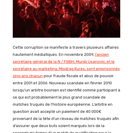
Cette corruption se manifeste à travers plusieurs affaires
hautement médiatiques. En novembre 2009,
l’ancien
secrétaire général de la N / FSBiH, Munib Usanovic, et le
secrétaire au marketing, Miodrag Kures, sont emprisonnés
cinq ans chacun
pour fraude fiscale et abus de pouvoir
entre 2001 et 2006. Nouveau scandale en février 2010
lorsqu’un arbitre bosnien est identifié comme participant à
ce qui est probablement le plus grand scandale de
matches truqués de l’histoire européenne. L’arbitre en
question avait accepté un paiement de 40 000€
provenant de la tête d’un réseau de matches truqués afin
d’assurer que deux buts soient marqués lors de la
seconde mi-temps d’un match de qualification pour la