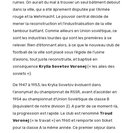
ruines. On aurait du mal à trouver un seul bâtiment debout
dans la ville, qui a été âprement disputée par l’Armée
rouge et la Wehrmacht. Le pouvoir central décide de
mener la reconstruction et l’industrialisation de la ville
tambour battant. Comme ailleurs en Union soviétique, ce
sont les industries lourdes qui sont les premières à se
relever. Rien d’étonnant alors, à ce que le nouveau club de
football de la ville soit placé sous l’égide de l’usine
d’avions, tout juste reconstruite, et baptisé en
conséquence
Krylia Sovetov Voronej
(« les ailes des
soviets »).
De 1947 à 1953, les Krylia Sovetov évoluent dans
l’anonymat du championnat de RSSR, avant d’accéder en
1954 au championnat d’Union Soviétique de classe B
(équivalent de notre division 2). A partir de ce moment-là,
la progression est rapide. Le club est renommé
Troud
Voronej
(« le travail ») en 1960 et remporte son ticket
pour la classe A la même année. Ce premier séjour dans