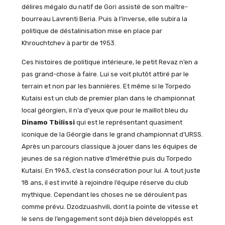
délires mégalo du natif de Gori assisté de son maître-
bourreau Lavrenti Beria. Puis à l’inverse, elle subira la
politique de déstalinisation mise en place par
Khrouchtchev à partir de 1953.
Ces histoires de politique intérieure, le petit Revaz n’en a
pas grand-chose à faire. Lui se voit plutôt attiré par le
terrain et non par les bannières. Et même si le Torpedo
Kutaisi est un club de premier plan dans le championnat
local géorgien, il n’a d’yeux que pour le maillot bleu du
Dinamo Tbilissi
qui est le représentant quasiment
iconique de la Géorgie dans le grand championnat d’URSS.
Après un parcours classique à jouer dans les équipes de
jeunes de sa région native d’Iméréthie puis du Torpedo
Kutaisi. En 1963, c’est la consécration pour lui. A tout juste
18 ans, il est invité à rejoindre l’équipe réserve du club
mythique. Cependant les choses ne se déroulent pas
comme prévu. Dzodzuashvili, dont la pointe de vitesse et
le sens de l’engagement sont déjà bien développés est