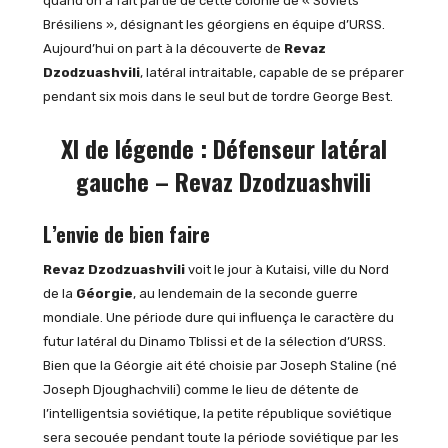
quand on a fait partie de cette colonie de « Soviets
Brésiliens », désignant les géorgiens en équipe d’URSS.
Aujourd’hui on part à la découverte de
Revaz
Dzodzuashvili
, latéral intraitable, capable de se préparer
pendant six mois dans le seul but de tordre George Best.
XI de légende : Défenseur latéral
gauche – Revaz Dzodzuashvili
L’envie de bien faire
Revaz Dzodzuashvili
voit le jour à Kutaisi, ville du Nord
de la
Géorgie
, au lendemain de la seconde guerre
mondiale. Une période dure qui influença le caractère du
futur latéral du Dinamo Tblissi et de la sélection d’URSS.
Bien que la Géorgie ait été choisie par Joseph Staline (né
Joseph Djoughachvili) comme le lieu de détente de
l’intelligentsia soviétique, la petite république soviétique
sera secouée pendant toute la période soviétique par les