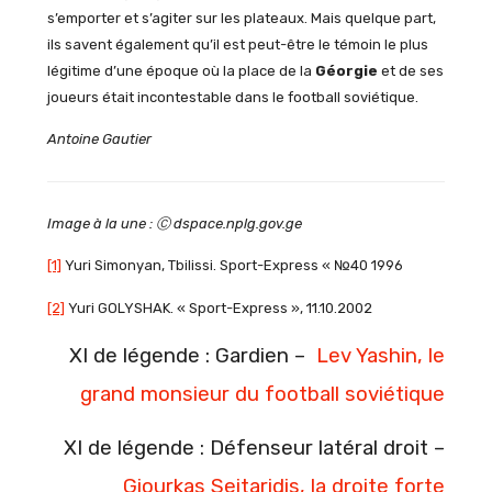
s’emporter et s’agiter sur les plateaux. Mais quelque part,
ils savent également qu’il est peut-être le témoin le plus
légitime d’une époque où la place de la
Géorgie
et de ses
joueurs était incontestable dans le football soviétique.
Antoine Gautier
Image à la une : Ⓒ dspace.nplg.gov.ge
[1]
Yuri Simonyan, Tbilissi. Sport-Express « №40 1996
[2]
Yuri GOLYSHAK. « Sport-Express », 11.10.2002
XI de légende : Gardien –
Lev Yashin, le
grand monsieur du football soviétique
XI de légende : Défenseur latéral droit –
Giourkas Seitaridis, la droite forte