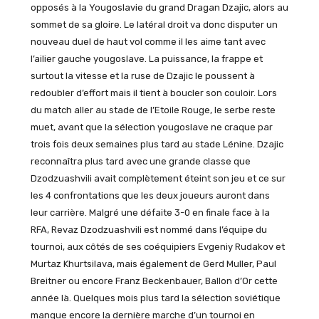
opposés à la Yougoslavie du grand Dragan Dzajic, alors au
sommet de sa gloire. Le latéral droit va donc disputer un
nouveau duel de haut vol comme il les aime tant avec
l’ailier gauche yougoslave. La puissance, la frappe et
surtout la vitesse et la ruse de Dzajic le poussent à
redoubler d’effort mais il tient à boucler son couloir. Lors
du match aller au stade de l’Etoile Rouge, le serbe reste
muet, avant que la sélection yougoslave ne craque par
trois fois deux semaines plus tard au stade Lénine. Dzajic
reconnaîtra plus tard avec une grande classe que
Dzodzuashvili avait complètement éteint son jeu et ce sur
les 4 confrontations que les deux joueurs auront dans
leur carrière. Malgré une défaite 3-0 en finale face à la
RFA, Revaz Dzodzuashvili est nommé dans l’équipe du
tournoi, aux côtés de ses coéquipiers Evgeniy Rudakov et
Murtaz Khurtsilava, mais également de Gerd Muller, Paul
Breitner ou encore Franz Beckenbauer, Ballon d’Or cette
année là. Quelques mois plus tard la sélection soviétique
manque encore la dernière marche d’un tournoi en