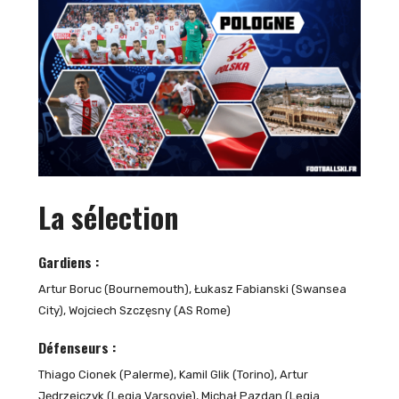
La sélection
Gardiens :
Artur Boruc (Bournemouth), Łukasz Fabianski (Swansea
City), Wojciech Szczęsny (AS Rome)
Défenseurs :
Thiago Cionek (Palerme), Kamil Glik (Torino), Artur
Jędrzejczyk (Legia Varsovie), Michał Pazdan (Legia