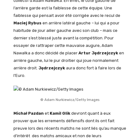
collectif d’Adam Nawałka. En effet, le côté gauche de
l’arrière garde est la faiblesse de cette équipe. Une
faiblesse qui pensait avoir été corrigée avec le recul de
Maciej Rybus
en arrière latéral gauche – lui qui a pour
habitude de jour ailier gauche avec son club – mais ce
dernier s’est blessé juste avant la compétition. Pour
essayer de rattraper cette mauvaise augure, Adam
Nawałka a donc décidé de placer
Artur Jędrzejczyk
en
arrière gauche, lui le pur droitier qui joue normalement
arrière droit.
Jędrzejczyk
aura donc fort à faire lors de
l’Euro.
© Adam Nurkiewicz/Getty Images
Michał Pazdan
et
Kamil Glik
devront quant à eux
prouver que les errements défensifs dont ils ont fait
preuve lors des récents matchs ne sont liés qu’au manque
d’intérêt des matchs amicaux et non de leurs