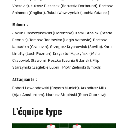
Varsovie), Łukasz Piszczek (Borussia Dortmund), Bartosz
Salamon (Cagliari), Jakub Wawrzyniak (Lechia Gdansk)
Milieux :
Jakub Błaszczykowski (Fiorentina), Kamil Grosicki (Stade
Rennais), Tomasz Jodłowiec (Legia Varsovie), Bartosz
Kapustka (Cracovia), Grzegorz Krychowiak (Seville), Karol
Linetty (Lech Poznan), Krzysztof Mączyński (Wisla
Cracovie), Sławomir Peszko (Lechia Gdansk), Filip
Starzyński (Zaglebie Lubin), Piotr Zieliński (Empoli)
Attaquants :
Robert Lewandowski (Bayern Munich), Arkadiusz Milik
(Ajax Amsterdam), Mariusz Stepiński (Ruch Chorzow)
L’équipe type