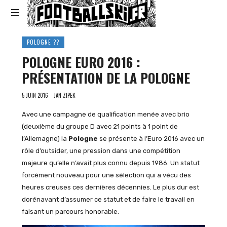
Footballski
Le
POLOGNE ??
football
POLOGNE EURO 2016 :
d'Europe
centrale
PRÉSENTATION DE LA POLOGNE
et
d'Europe
5 JUIN 2016
JAN ZIPEK
de
l'Est
Avec une campagne de qualification menée avec brio
(deuxième du groupe D avec 21 points à 1 point de
l’Allemagne) la
Pologne
se présente à l’Euro 2016 avec un
rôle d’outsider, une pression dans une compétition
majeure qu’elle n’avait plus connu depuis 1986. Un statut
forcément nouveau pour une sélection qui a vécu des
heures creuses ces dernières décennies. Le plus dur est
dorénavant d’assumer ce statut et de faire le travail en
faisant un parcours honorable.