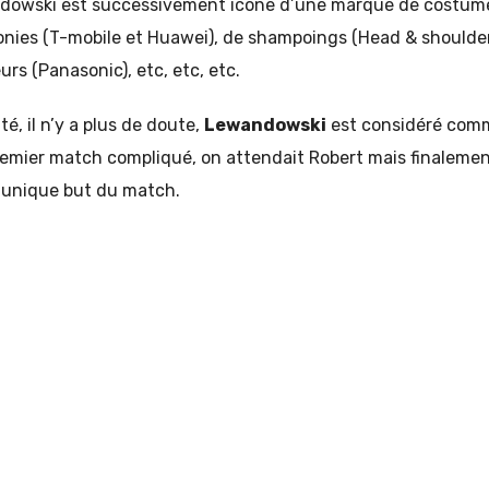
owski est successivement icone d’une marque de costume
honies (T-mobile et Huawei), de shampoings (Head & shoulders
eurs (Panasonic), etc, etc, etc.
é, il n’y a plus de doute,
Lewandowski
est considéré comm
remier match compliqué, on attendait Robert mais finalemen
l’unique but du match.