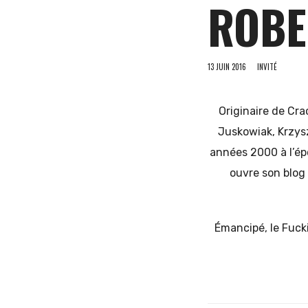
ROBE
et
13 JUIN 2016
INVITÉ
Originaire de Cra
d'Europe
Juskowiak, Krzys
années 2000 à l’épo
ouvre son blog
de
Émancipé, le Fuck
l'Est