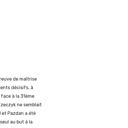
preuve de maîtrise
ents décisifs, à
à face à la 31ème
drzeczyk ne semblait
a) et Pazdan a été
eul au but à la