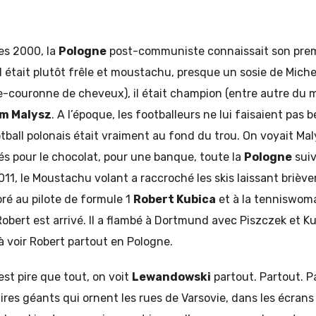
es 2000, la
Pologne
post-communiste connaissait son prem
l était plutôt frêle et moustachu, presque un sosie de Mich
couronne de cheveux), il était champion (entre autre du m
m Malysz
. A l’époque, les footballeurs ne lui faisaient pas 
otball polonais était vraiment au fond du trou. On voyait Ma
tés pour le chocolat, pour une banque, toute la
Pologne
suiv
2011, le Moustachu volant a raccroché les skis laissant brièv
oré au pilote de formule 1
Robert Kubica
et à la tenniswo
 Robert est arrivé. Il a flambé à Dortmund avec Piszczek et 
 voir Robert partout en Pologne.
est pire que tout, on voit
Lewandowski
partout. Partout. P
aires géants qui ornent les rues de Varsovie, dans les écrans 