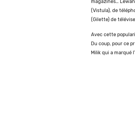
magazines… Lewand
(Vistula), de télép
(Gilette) de télévis
Avec cette popularit
Du coup, pour ce p
Milik qui a marqué 