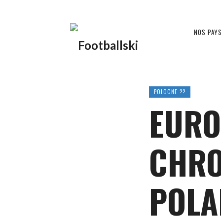
Footballski
NOS PAY
Le
POLOGNE ??
EURO
football
CHRO
d'Europe
POLA
centrale