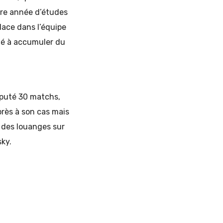
ère année d’études
lace dans l’équipe
idé à accumuler du
sputé 30 matchs,
près à son cas mais
é des louanges sur
sky.