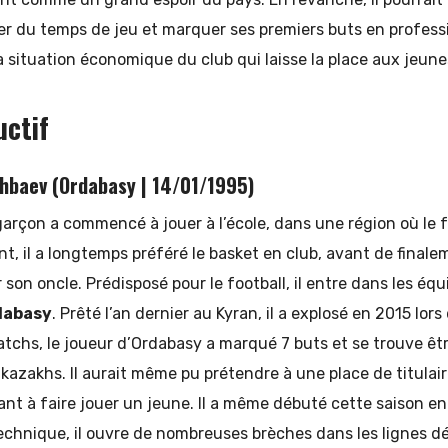
r du temps de jeu et marquer ses premiers buts en professi
a situation économique du club qui laisse la place aux jeune
uctif
hbaev (Ordabasy | 14/01/1995)
arçon a commencé à jouer à l’école, dans une région où le f
t, il a longtemps préféré le basket en club, avant de finalem
r son oncle. Prédisposé pour le football, il entre dans les éq
dabasy
. Prêté l’an dernier au Kyran, il a explosé en 2015 lors
chs, le joueur d’Ordabasy a marqué 7 buts et se trouve être
kazakhs. Il aurait même pu prétendre à une place de titulai
eant à faire jouer un jeune. Il a même débuté cette saison e
 technique, il ouvre de nombreuses brèches dans les lignes 