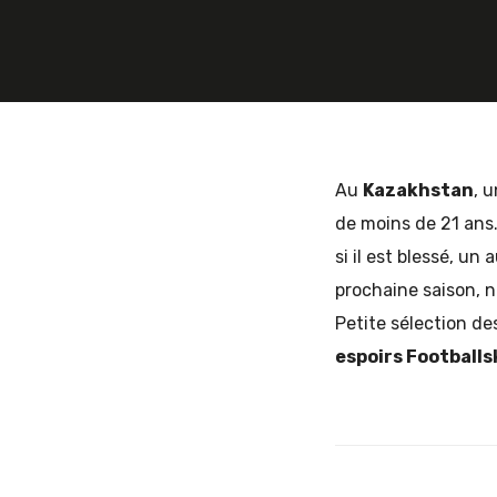
et
d'Europe
Au
Kazakhstan
, 
de moins de 21 ans.
si il est blessé, un
de
prochaine saison, n
Petite sélection de
espoirs Footballs
l'Est