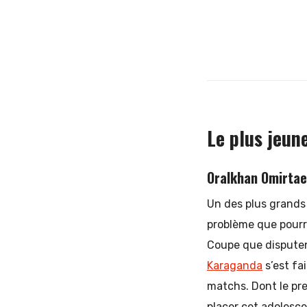
Le plus jeun
Oralkhan Omirtae
Un des plus grands
problème que pourr
Coupe que disputent
Karaganda
s’est fa
matchs. Dont le prem
placer cet adolesce