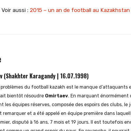
Voir aussi :
2015 – un an de football au Kazakhstan
e
v (Shakhter Karagandy | 16.07.1998)
 problèmes du football kazakh est le manque d’attaquants e
ait bientôt résoudre
Omirtaev
. En marquant énormément d
 les équipes réserves, composée des espoirs des clubs, le 
it remarquer et a été appelé en équipe première dans laquelle
ier, disputé à 16 ans, 7 mois et 19 jours. Il est toutefois en
nt comme un grand espoir du pays. En revanche, il pourrait 