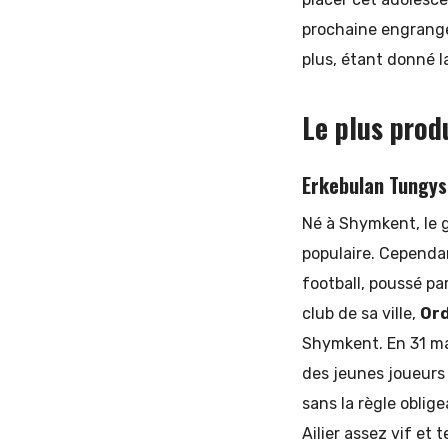
prochaine engrange
plus, étant donné l
Le plus prod
Erkebulan Tungys
Né à Shymkent, le g
populaire. Cependan
football, poussé pa
club de sa ville,
Or
Shymkent. En 31 mat
des jeunes joueurs 
sans la règle oblig
Ailier assez vif et