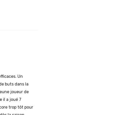
fficaces. Un
e buts dans la
jeune joueur de
 il a joué 7
core trop tôt pour
dès la saison