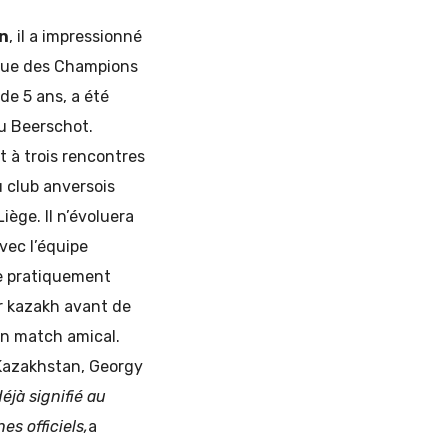
n
, il a impressionné
igue des Champions
 de 5 ans, a été
du Beerschot.
t à trois rencontres
u club anversois
ège. Il n’évoluera
vec l’équipe
ce pratiquement
ir kazakh avant de
en match amical.
 Kazakhstan, Georgy
déjà signifié au
s officiels,
a