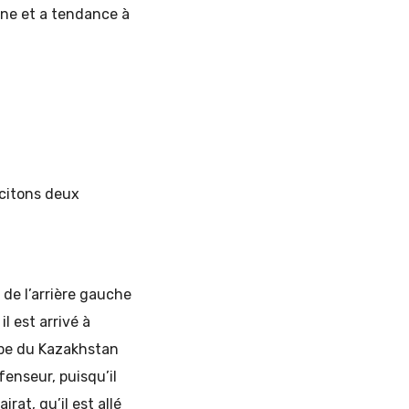
ine et a tendance à
 citons deux
 de l’arrière gauche
l est arrivé à
uipe du Kazakhstan
fenseur, puisqu’il
rat, qu’il est allé