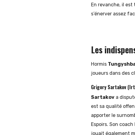
En revanche, il est
s’énerver assez fac
Les indispen
Hormis
Tungyshb
joueurs dans des cl
Grigory Sartakov (Ir
Sartakov
a disputé
est sa qualité offe
apporter le surnomb
Espoirs. Son coach D
jouait également mi