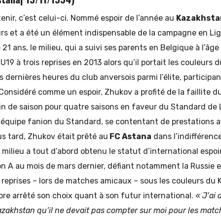
tenir, c’est celui-ci. Nommé espoir de l’année au
Kazakhsta
urs et a été un élément indispensable de la campagne en L
21 ans, le milieu, qui a suivi ses parents en Belgique à l’âge
U19 à trois reprises en 2013 alors qu’il portait les couleurs 
 dernières heures du club anversois parmi l’élite, participan
Considéré comme un espoir, Zhukov a profité de la faillite d
in de saison pour quatre saisons en faveur du Standard de Li
 équipe fanion du Standard, se contentant de prestations a
us tard, Zhukov était prêté au
FC Astana
dans l’indifféren
e milieu a tout d’abord obtenu le statut d’international espo
ion A au mois de mars dernier, défiant notamment la Russie 
 reprises – lors de matches amicaux – sous les couleurs du
re arrêté son choix quant à son futur international.
« J’ai 
zakhstan qu’il ne devait pas compter sur moi pour les matche