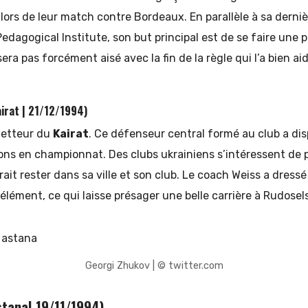
lors de leur match contre Bordeaux. En parallèle à sa derni
edagogical Institute, son but principal est de se faire une p
sera pas forcément aisé avec la fin de la règle qui l’a bien a
irat | 21/12/1994)
ometteur du
Kairat
. Ce défenseur central formé au club a di
ions en championnat. Des clubs ukrainiens s’intéressent de 
rait rester dans sa ville et son club. Le coach Weiss a dress
 élément, ce qui laisse présager une belle carrière à Rudosel
Georgi Zhukov | © twitter.com
stana| 19/11/1994)