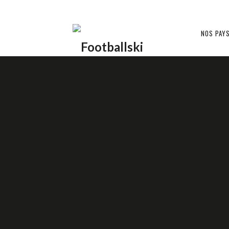
Footballski
NOS PAY
Le
KAZAKHSTAN ??
football
d'Europe
9 JANVIER 2016
DAMIEN F
centrale