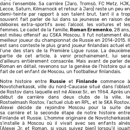
dans l’ensemble. Sa carrière (Jaro, Tromsö, FC Metz, HJK,
Lecce, Saturn, Kilmarnock et retour à Jaro) reste un peu en
demi-teinte par rapport à son talent brut, tant il a trop
souvent fait parler de lui dans sa jeunesse en raison de
déboires extra-sportifs avec l’alcool, les voitures et les
femmes. Le cadet de la famille,
Roman Eremenko
, 28 ans
est milieu offensif au CSKA Moscou. Il fut notamment élu
meilleur joueur du championnat de Russie en 2014-2015. Il
est sans conteste le plus grand joueur finlandais actuel et
l’une des stars de la Première Ligue russe. La deuxième
partie de cet article, à venir prochainement, lui sera
d’ailleurs entièrement consacrée. Mais avant de parler de
Roman en détail, revenons sur la genèse de l’histoire qui a
fait de cet enfant de Moscou, un footballeur finlandais.
Notre histoire entre
Russie
et
Finlande
commence 
Novotcherkassk, ville du nord-Caucase situé dans l’oblast
de Rostov dans laquelle est né Alexei Sr., en 1964. Après un
début de carrière dans deux clubs de la ville, le
Rostselmash Rostov, l’actuel club en RPL, et le SKA Rostov,
Alexei décide de rejoindre Moscou pour la suite de
sa carrière et la seconde étape de notre histoire entre
Finlande et Russie. L’homme originaire de Novotcherkassk
s’installe à Moscou où il vivait avec ses enfants aînés
(Alexei Jr. et Roman, si vous suivez bien) lorsqu’il jouait