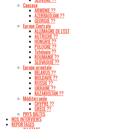
Caucase
ARMENIE ??
AZERBAÏDJAN ??
GEORGIE ??
Europe Centrale
ALLEMAGNE DE L’EST
AUTRICHE ??
HONGRIE ??
POLOGNE ??
Tchéquie ??
ROUMANIE ??
SLOVAQUIE ??
Europe orientale
BELARUS ??
MOLDAVIE ??
RUSSIE ??
UKRAINE ??
KAZAKHSTAN ??
Méditerranée
CHYPRE ??
GRÈCE ??
PAYS BALTES
NOS INTERVIEWS
REPORTAGES