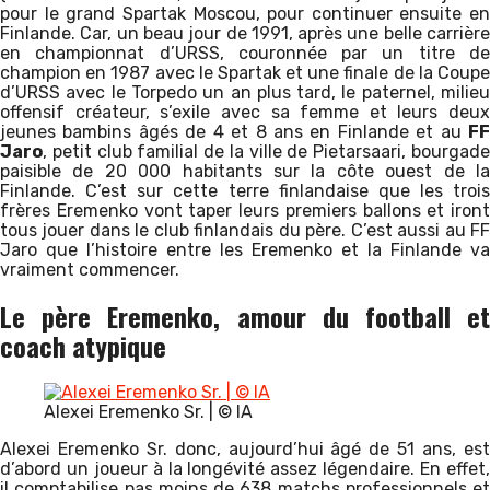
pour le grand Spartak Moscou, pour continuer ensuite en
Finlande. Car, un beau jour de 1991, après une belle carrière
en championnat d’URSS, couronnée par un titre de
champion en 1987 avec le Spartak et une finale de la Coupe
d’URSS avec le Torpedo un an plus tard, le paternel, milieu
offensif créateur, s’exile avec sa femme et leurs deux
jeunes bambins âgés de 4 et 8 ans en Finlande et au
FF
Jaro
, petit club familial de la ville de Pietarsaari, bourgade
paisible de 20 000 habitants sur la côte ouest de la
Finlande. C’est sur cette terre finlandaise que les trois
frères Eremenko vont taper leurs premiers ballons et iront
tous jouer dans le club finlandais du père. C’est aussi au FF
Jaro que l’histoire entre les Eremenko et la Finlande va
vraiment commencer.
Le père Eremenko, amour du football et
coach atypique
Alexei Eremenko Sr. | © IA
Alexei Eremenko Sr. donc, aujourd’hui âgé de 51 ans, est
d’abord un joueur à la longévité assez légendaire. En effet,
il comptabilise pas moins de 638 matchs professionnels et