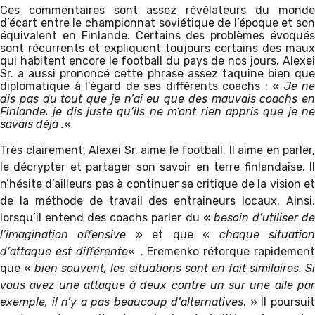
Ces commentaires sont assez révélateurs du monde
d’écart entre le championnat soviétique de l’époque et son
équivalent en Finlande. Certains des problèmes évoqués
sont récurrents et expliquent toujours certains des maux
qui habitent encore le football du pays de nos jours. Alexei
Sr. a aussi prononcé cette phrase assez taquine bien que
diplomatique à l’égard de ses différents coachs : «
Je ne
dis pas du tout que je n’ai eu que des mauvais coachs en
Finlande, je dis juste qu’ils ne m’ont rien appris que je ne
savais déjà .
«
Très clairement, Alexei Sr. aime le football. Il aime en parler,
le décrypter et partager son savoir en terre finlandaise. Il
n’hésite d’ailleurs pas à continuer sa critique de la vision et
de la méthode de travail des entraineurs locaux. Ainsi,
lorsqu’il entend des coachs parler du «
besoin d’utiliser d
l’imagination offensive
» et que «
chaque situatio
d’attaque est différente
« , Eremenko rétorque rapidemen
que «
bien souvent, les situations sont en fait similaires. S
vous avez une attaque à deux contre un sur une aile par
exemple, il n’y a pas beaucoup d’alternatives
. » Il poursui