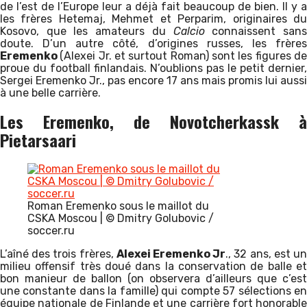
de l’est de l’Europe leur a déjà fait beaucoup de bien. Il y a
les frères Hetemaj, Mehmet et Perparim, originaires du
Kosovo, que les amateurs du
Calcio
connaissent san
doute. D’un autre côté, d’origines russes, les frères
Eremenko
(Alexei Jr. et surtout Roman) sont les figures d
proue du football finlandais. N’oublions pas le petit dernier,
Sergei Eremenko Jr., pas encore 17 ans mais promis lui aussi
à une belle carrière.
Les Eremenko, de Novotcherkassk à
Pietarsaari
Roman Eremenko sous le maillot du
CSKA Moscou | © Dmitry Golubovic /
soccer.ru
L’aîné des trois frères,
Alexei Eremenko Jr
., 32 ans, est u
milieu offensif très doué dans la conservation de balle et
bon manieur de ballon (on observera d’ailleurs que c’est
une constante dans la famille) qui compte 57 sélections en
équipe nationale de Finlande et une carrière fort honorable