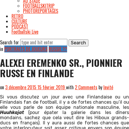
AU STADE
FOOTBALLSKITRIP
PHOTOREPORTAGES
RETRO
CULTURE
PODCAST
Footballski Live
Search for
in
PORTRAITS DE JOUEURS
RUSSIE ??
ALEXEI EREMENKO SR., PIONNIER
RUSSE EN FINLANDE
on
3 décembre 2015
15 février 2019
with
2 Comments
by
Invité
Si vous discutez un jour avec une Finlandaise ou un
Finlandais fan de football, il y a de fortes chances qu’il ou
elle vous parle de son équipe nationale masculine, les
Huuhkajat
(pour épater la galerie dans les dîners
mondains, sachez que cela veut dire les Hiboux grands-
ducs en français). Il y aura aussi de fortes chances que
votre interlocuteur soit assez critique envers son équipe