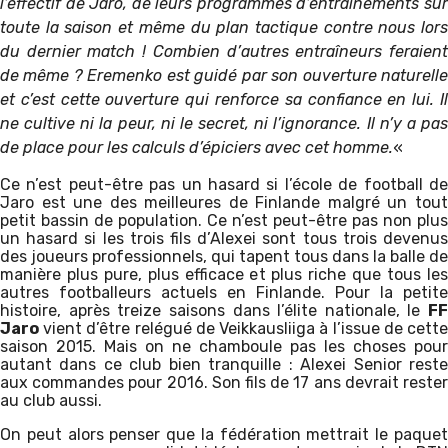
l’effectif de Jaro, de leurs programmes d’entraînements sur
toute la saison et même du plan tactique contre nous lors
du dernier match ! Combien d’autres entraîneurs feraient
de même ? Eremenko est guidé par son ouverture naturelle
et c’est cette ouverture qui renforce sa confiance en lui. Il
ne cultive ni la peur, ni le secret, ni l’ignorance. Il n’y a pas
de place pour les calculs d’épiciers avec cet homme.
«
Ce n’est peut-être pas un hasard si l’école de football de
Jaro est une des meilleures de Finlande malgré un tout
petit bassin de population. Ce n’est peut-être pas non plus
un hasard si les trois fils d’Alexei sont tous trois devenus
des joueurs professionnels, qui tapent tous dans la balle de
manière plus pure, plus efficace et plus riche que tous les
autres footballeurs actuels en Finlande. Pour la petite
histoire, après treize saisons dans l’élite nationale, le
FF
Jaro
vient d’être relégué de Veikkausliiga à l’issue de cette
saison 2015. Mais on ne chamboule pas les choses pour
autant dans ce club bien tranquille : Alexei Senior reste
aux commandes pour 2016. Son fils de 17 ans devrait rester
au club aussi.
On peut alors penser que la fédération mettrait le paquet