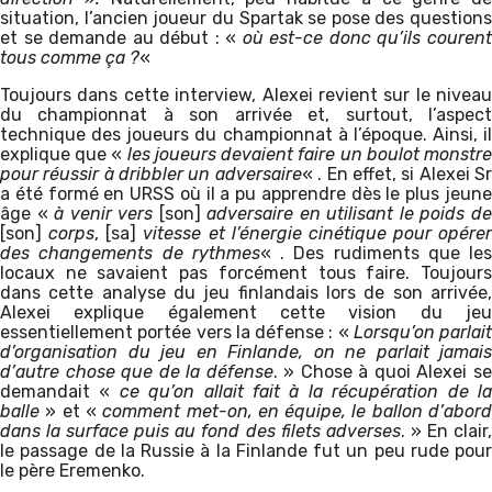
situation, l’ancien joueur du Spartak se pose des questions
et se demande au début : «
où est-ce donc qu’ils couren
tous comme ça ?
«
Toujours dans cette interview, Alexei revient sur le niveau
du championnat à son arrivée et, surtout, l’aspect
technique des joueurs du championnat à l’époque. Ainsi, il
explique que «
les joueurs devaient faire un boulot monstr
pour réussir à dribbler un adversaire
« . En effet, si Alexei S
a été formé en URSS où il a pu apprendre dès le plus jeune
âge «
à venir vers
[son]
adversaire en utilisant le poids d
[son]
corps
, [sa]
vitesse et l’énergie cinétique pour opérer
des changements de rythmes
« . Des rudiments que les
locaux ne savaient pas forcément tous faire. Toujours
dans cette analyse du jeu finlandais lors de son arrivée,
Alexei explique également cette vision du jeu
essentiellement portée vers la défense : «
Lorsqu’on parlait
d’organisation du jeu en Finlande, on ne parlait jamais
d’autre chose que de la défense
. » Chose à quoi Alexei s
demandait «
ce qu’on allait fait à la récupération de l
balle
» et «
comment met-on, en équipe, le ballon d’abor
dans la surface puis au fond des filets adverses
. » En clair
le passage de la Russie à la Finlande fut un peu rude pour
le père Eremenko.