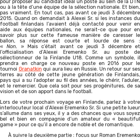
pour proposer au candidat idéal un poste au sein de la DTN
ou à la tête d’une équipe de la sélection nationale. Et bien,
pas vraiment. En tout cas, pas avant ce jeudi 3 décembre
2015. Quand on demandait à Alexei Sr. si les instances du
football finlandais l’avaient déjà contacté pour venir en
aide aux équipes nationales, ne serait-ce que pour en
savoir plus sur cette fameuse manière de caresser le
ballon, sa réponse est courte et lourde de sens :
«
Non.
» Mais c’était avant ce jeudi 3 décembre e
l’officialisation d’Alexei Eremenko Sr. au poste de
sélectionneur de la Finlande U18. Comme un symbole, il
prendra en charge ce nouveau poste en 2016 pour le
tournoi
Granatkin
qui aura lieu en Russie. Un retour sur ses
terres au côté de cette jeune génération de Finlandais,
pays qui a su l’adopter au fil des années, le chérir, l’aduler,
et le remercier. Que cela soit pour ses progénitures, de sa
vision et de son apport dans le football.
Lors de votre prochain voyage en Finlande, parlez à votre
interlocuteur local d’Alexei Eremenko Sr. Si une petite lueur
s’allume dans ses yeux, il y a des chances que vous soyez
bel et bien en compagnie d’un amateur du « beautiful
game » pour ce qu’il a encore de noble et de romantique.
À suivre la deuxième partie : focus sur Roman Eremenko