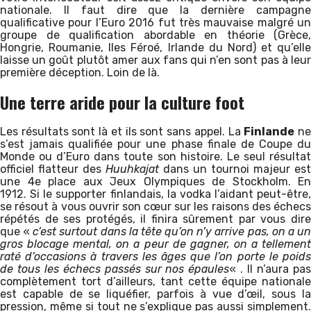
nationale. Il faut dire que la dernière campagne
qualificative pour l’Euro 2016 fut très mauvaise malgré un
groupe de qualification abordable en théorie (Grèce,
Hongrie, Roumanie, Iles Féroé, Irlande du Nord) et qu’elle
laisse un goût plutôt amer aux fans qui n’en sont pas à leur
première déception. Loin de là.
Une terre aride pour la culture foot
Les résultats sont là et ils sont sans appel. La
Finlande
n
s’est jamais qualifiée pour une phase finale de Coupe du
Monde ou d’Euro dans toute son histoire. Le seul résultat
officiel flatteur des
Huuhkajat
dans un tournoi majeur est
une 4e place aux Jeux Olympiques de Stockholm. En
1912. Si le supporter finlandais, la vodka l’aidant peut-être,
se résout à vous ouvrir son cœur sur les raisons des échecs
répétés de ses protégés, il finira sûrement par vous dire
que «
c’est surtout dans la tête qu’on n’y arrive pas, on a u
gros blocage mental, on a peur de gagner, on a tellement
raté d’occasions à travers les âges que l’on porte le poids
de tous les échecs passés sur nos épaules
« . Il n’aura pa
complètement tort d’ailleurs, tant cette équipe nationale
est capable de se liquéfier, parfois à vue d’œil, sous la
pression, même si tout ne s’explique pas aussi simplement.