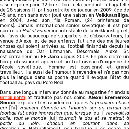
« semi-pro » pour 92 buts. Tout cela pendant la bagatelle
de 28 saisons ! Il prit sa retraite de joueur en 2009, âgé de
45 ans, non sans avoir joué une saison en
Veikkausliiga
,
en 2004, avec son fils Roman, (24 printemps de
moins). Jamais international senior soviétique, il est par
contre un
Hall of Famer
incontestable de la Veikkausliiga et,
de l’avis de beaucoup de supporters et d’observateurs, la
venue d’Alexei et de ses enfants fut une des meilleures
choses qui soient arrivées au football finlandais depuis la
naissance de Jari Litmanen. Désormais, Alexei Sr.
est entraîneur au
FF Jaro
depuis 2009. En plus d’être un
bon professionnel aguerri et au fort niveau d’exigence de
l’école soviétique, l’homme est passionné et grand
travailleur. Il a aussi de l’humour à revendre et n’a pas non
plus la langue dans sa poche quand il évoque l’état du
football au pays du Père Noël.
Dans une longue interview donnée au magazine finlandais
urheilulehti
et traduite pas nos soins,
Alexei Eremenk
Senior
explique très rapidement que «
la première chose
qui
[l’a]
vraiment étonnée en Finlande sur un terrain d
football fut cette impression que, lorsque
[qu’il]
recevait la
balle, tout le monde
[lui]
tournait le dos et se mettait à
partir au loin, chacun en courant dans sa
direction ».
Naturellement, peu habitué à ce genre de