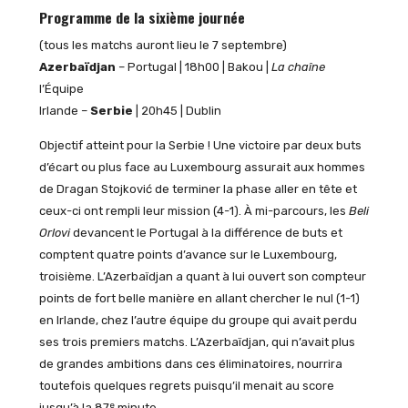
Programme de la sixième journée
(tous les matchs auront lieu le 7 septembre)
Azerbaïdjan
– Portugal | 18h00 | Bakou |
La chaîne
l’Équipe
Irlande –
Serbie
| 20h45 | Dublin
Objectif atteint pour la Serbie ! Une victoire par deux buts
d’écart ou plus face au Luxembourg assurait aux hommes
de Dragan Stojković de terminer la phase aller en tête et
ceux-ci ont rempli leur mission (4-1). À mi-parcours, les
Beli
Orlovi
devancent le Portugal à la différence de buts et
comptent quatre points d’avance sur le Luxembourg,
troisième. L’Azerbaïdjan a quant à lui ouvert son compteur
points de fort belle manière en allant chercher le nul (1-1)
en Irlande, chez l’autre équipe du groupe qui avait perdu
ses trois premiers matchs. L’Azerbaïdjan, qui n’avait plus
de grandes ambitions dans ces éliminatoires, nourrira
toutefois quelques regrets puisqu’il menait au score
e
jusqu’à la 87
minute.