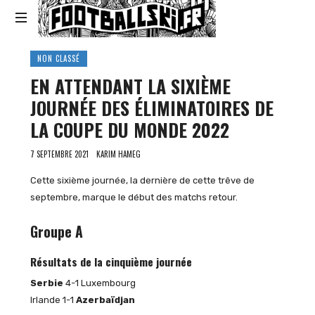
Footballski
Le
NON CLASSÉ
football
EN ATTENDANT LA SIXIÈME
d'Europe
centrale
JOURNÉE DES ÉLIMINATOIRES DE
et
LA COUPE DU MONDE 2022
d'Europe
de
7 SEPTEMBRE 2021
KARIM HAMEG
l'Est
Cette sixième journée, la dernière de cette trêve de
septembre, marque le début des matchs retour.
Groupe A
Résultats de la cinquième journée
Serbie
4-1 Luxembourg
Irlande 1-1
Azerbaïdjan