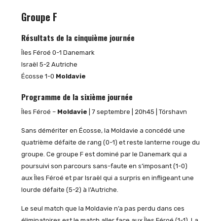
Groupe F
Résultats de la cinquième journée
Îles Féroé 0-1 Danemark
Israël 5-2 Autriche
Écosse 1-0
Moldavie
Programme de la sixième journée
Îles Féroé –
Moldavie
| 7 septembre | 20h45 | Tórshavn
Sans démériter en Écosse, la Moldavie a concédé une
quatrième défaite de rang (0-1) et reste lanterne rouge du
groupe. Ce groupe F est dominé par le Danemark qui a
poursuivi son parcours sans-faute en s’imposant (1-0)
aux Îles Féroé et par Israël qui a surpris en infligeant une
lourde défaite (5-2) à l’Autriche.
Le seul match que la Moldavie n’a pas perdu dans ces
éliminatoires est le match aller face aux Îles Féroé (1-1). La