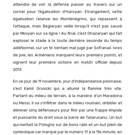
attendre de voir la défense passer au travers sur un
corner pour l’égalisation d’Haroyan. Etrangement, cette
égalisation relance les Monténégrins, qui repassent à
l’attaque, mais Beglaryan veille lorsqu’il n’est pas sauvé
par Mkoyan sur sa ligne ! Au final, c’est Ghazaryan qui fait
exploser le stade à la toute dernière seconde du temps
additionnel, sur un tir lointain mal jugé par Sofranać. Ivres
de joie, les Arméniens marquent leurs premiers points, et
signent leur première victoire en match officiel depuis
2013.
En ce jour de 11 novembre, jour d’indépendance polonaise,
c’est Kamil Grosicki qui a allumé la flamme très vite.
Partant du milieu de terrain, à la manière d’un Maradona
ou Messi, il va s’infiltrer dans le milieu roumain, dribbler et
éliminer cinq défenseurs pour finir par une frappe limpide
et puissante du droit sous la barre de Tatarusanu. Un but
qui mettait la Pologne sur de bons rails et un but plein de
symbolique car marqué par le numéro 11 à la 11e minute, en