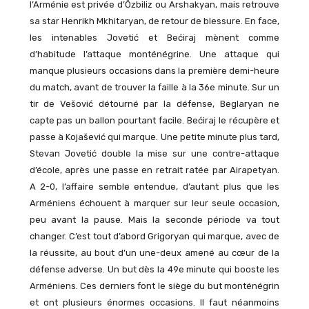
l’Arménie est privée d’Özbiliz ou Arshakyan, mais retrouve
sa star Henrikh Mkhitaryan, de retour de blessure. En face,
les intenables Jovetić et Bećiraj mènent comme
d’habitude l’attaque monténégrine. Une attaque qui
manque plusieurs occasions dans la première demi-heure
du match, avant de trouver la faille à la 36e minute. Sur un
tir de Vešović détourné par la défense, Beglaryan ne
capte pas un ballon pourtant facile. Bećiraj le récupère et
passe à Kojašević qui marque. Une petite minute plus tard,
Stevan Jovetić double la mise sur une contre-attaque
d’école, après une passe en retrait ratée par Airapetyan.
A 2-0, l’affaire semble entendue, d’autant plus que les
Arméniens échouent à marquer sur leur seule occasion,
peu avant la pause. Mais la seconde période va tout
changer. C’est tout d’abord Grigoryan qui marque, avec de
la réussite, au bout d’un une-deux amené au cœur de la
défense adverse. Un but dès la 49e minute qui booste les
Arméniens. Ces derniers font le siège du but monténégrin
et ont plusieurs énormes occasions. Il faut néanmoins