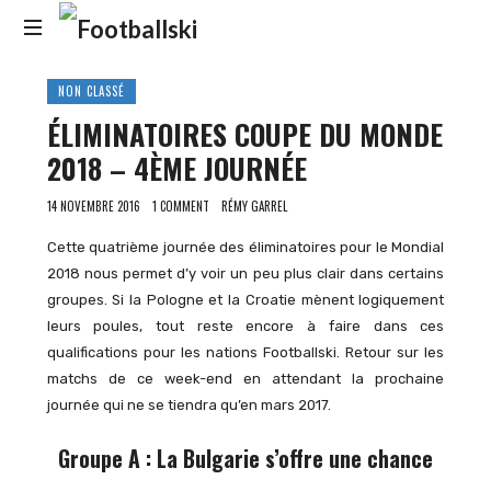
Footballski
Le
NON CLASSÉ
football
ÉLIMINATOIRES COUPE DU MONDE
d'Europe
centrale
2018 – 4ÈME JOURNÉE
et
d'Europe
14 NOVEMBRE 2016
1 COMMENT
RÉMY GARREL
de
l'Est
Cette quatrième journée des éliminatoires pour le Mondial
2018 nous permet d’y voir un peu plus clair dans certains
groupes. Si la Pologne et la Croatie mènent logiquement
leurs poules, tout reste encore à faire dans ces
qualifications pour les nations Footballski. Retour sur les
matchs de ce week-end en attendant la prochaine
journée qui ne se tiendra qu’en mars 2017.
Groupe A : La Bulgarie s’offre une chance