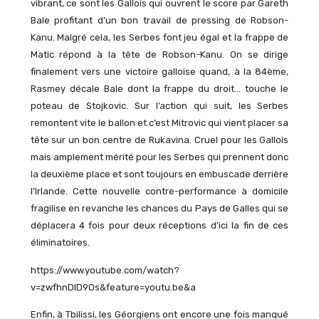
vibrant, ce sont les Gallois qui ouvrent le score par Gareth
Bale profitant d’un bon travail de pressing de Robson-
Kanu. Malgré cela, les Serbes font jeu égal et la frappe de
Matic répond à la tête de Robson-Kanu. On se dirige
finalement vers une victoire galloise quand, à la 84ème,
Rasmey décale Bale dont la frappe du droit… touche le
poteau de Stojkovic. Sur l’action qui suit, les Serbes
remontent vite le ballon et c’est Mitrovic qui vient placer sa
tête sur un bon centre de Rukavina. Cruel pour les Gallois
mais amplement mérité pour les Serbes qui prennent donc
la deuxième place et sont toujours en embuscade derrière
l’Irlande. Cette nouvelle contre-performance à domicile
fragilise en revanche les chances du Pays de Galles qui se
déplacera 4 fois pour deux réceptions d’ici la fin de ces
éliminatoires.
https://www.youtube.com/watch?
v=zwfhnDlD9Os&feature=youtu.be&a
Enfin, à Tbilissi, les Géorgiens ont encore une fois manqué