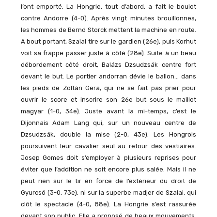
l’ont emporté. La Hongrie, tout d’abord, a fait le boulot
contre Andorre (4-0). Après vingt minutes brouillonnes,
les hommes de Bernd Storck mettent la machine en route.
A bout portant, Szalai tire sur le gardien (26e), puis Korhut
voit sa frappe passer juste à côté (28e). Suite à un beau
débordement côté droit, Balázs Dzsudzsák centre fort
devant le but. Le portier andorran dévie le ballon… dans
les pieds de Zoltán Gera, qui ne se fait pas prier pour
ouvrir le score et inscrire son 26e but sous le maillot
magyar (1-0, 34e). Juste avant la mi-temps, c’est le
Dijonnais Adam Lang qui, sur un nouveau centre de
Dzsudzsák, double la mise (2-0, 43e). Les Hongrois
poursuivent leur cavalier seul au retour des vestiaires.
Josep Gomes doit s’employer à plusieurs reprises pour
éviter que l’addition ne soit encore plus salée. Mais il ne
peut rien sur le tir en force de l’extérieur du droit de
Gyurcsó (3-0, 73e), ni sur la superbe madjer de Szalai, qui
clôt le spectacle (4-0, 88e). La Hongrie s’est rassurée
devant son public. Elle a proposé de beaux mouvements,