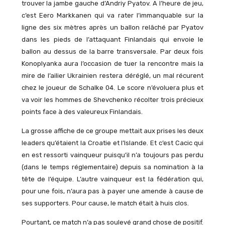
trouver la jambe gauche d’Andriy Pyatov. A l’heure de jeu,
c’est Eero Markkanen qui va rater l’immanquable sur la
ligne des six mètres après un ballon relâché par Pyatov
dans les pieds de l’attaquant Finlandais qui envoie le
ballon au dessus de la barre transversale. Par deux fois
Konoplyanka aura l’occasion de tuer la rencontre mais la
mire de l’ailier Ukrainien restera déréglé, un mal récurent
chez le joueur de Schalke 04. Le score n’évoluera plus et
va voir les hommes de Shevchenko récolter trois précieux
points face à des valeureux Finlandais.
La grosse affiche de ce groupe mettait aux prises les deux
leaders qu’étaient la Croatie et l’Islande. Et c’est Cacic qui
en est ressorti vainqueur puisqu’il n’a toujours pas perdu
(dans le temps réglementaire) depuis sa nomination à la
tête de l’équipe. L’autre vainqueur est la fédération qui,
pour une fois, n’aura pas à payer une amende à cause de
ses supporters. Pour cause, le match était à huis clos.
Pourtant, ce match n’a pas soulevé grand chose de positif.