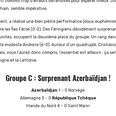
nt commis trop d’erreurs défensives pour espérer mieux. Une
chain, semble impérative.
ent, a réalisé une bien piètre performance (doux euphémism
re les Îles Féroé (0-2). Des Féringiens décidément surprenan
unités, occupent la deuxième place du groupe. Un rang deva
 la modeste Andorre (6-0). Auteur d’un quadruplé, Cristiano
is, vous l’aurez donc compris, l’essentiel est ailleurs : ça s
grie et la Lettonie.
Groupe C : Surprenant Azerbaïdjan !
Azerbaïdjan
1 – 0 Norvège
Allemagne 3 – 0
République Tchèque
Irlande du Nord 4 – 0 Saint Marin