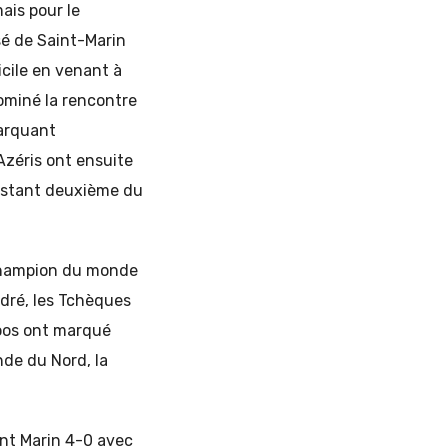
ais pour le
sé de Saint-Marin
icile en venant à
ominé la rencontre
Marquant
Azéris ont ensuite
instant deuxième du
 champion du monde
dré, les Tchèques
roos ont marqué
nde du Nord, la
int Marin 4-0 avec