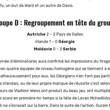
ty, un but de Ward et un autre de Davis.
oupe D :
Regroupement en tête du gro
Autriche
2 – 2 Pays de Galles
Irlande 1 – 0
Géorgie
Moldavie
0 – 3
Serbie
née d’éliminatoires aura confirmé les impressions du tirage 
vec quatre équipes de niveau homogène qui se tiennent à é
malheureusement pour eux, les Géorgiens n’en font pas parti
e irlandais, ou de leur propre manque de réussite c’est selo
ueurs de Vladimir Weiss ont produit du beau jeu, ont multiplié
le score en première mi-temps si la tête de Levan Mchedlidze
i ne s’écrasait sur la barre. Dans le suite de l’action, Guram