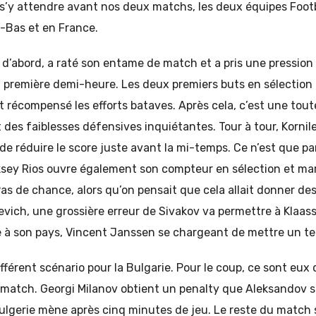
’y attendre avant nos deux matchs, les deux équipes Footba
s-Bas et en France.
t d’abord, a raté son entame de match et a pris une pressio
a première demi-heure. Les deux premiers buts en sélection
 récompensé les efforts bataves. Après cela, c’est une toute
des faiblesses défensives inquiétantes. Tour à tour, Korni
de réduire le score juste avant la mi-temps. Ce n’est que par
eksey Rios ouvre également son compteur en sélection et m
Pas de chance, alors qu’on pensait que cela allait donner des
evich, une grossière erreur de Sivakov va permettre à Klaa
 à son pays, Vincent Janssen se chargeant de mettre un te
férent scénario pour la Bulgarie. Pour le coup, ce sont eux 
 match. Georgi Milanov obtient un penalty que Aleksandov 
ulgerie mène après cinq minutes de jeu. Le reste du match s