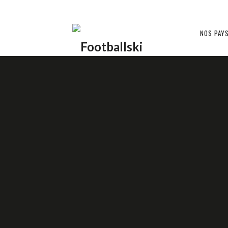
Footballski
NOS PAY
Le
NON CLASSÉ
football
d'Europe
9 OCTOBRE 2016
RÉMY GARREL
centrale