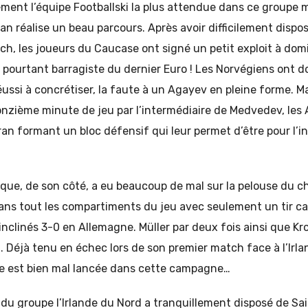
ément l’équipe Footballski la plus attendue dans ce groupe m
n réalise un beau parcours. Après avoir difficilement dispo
ch, les joueurs du Caucase ont signé un petit exploit à dom
 pourtant barragiste du dernier Euro ! Les Norvégiens ont d
éussi à concrétiser, la faute à un Agayev en pleine forme. 
nzième minute de jeu par l’intermédiaire de Medvedev, les 
ran formant un bloc défensif qui leur permet d’être pour l’
que, de son côté, a eu beaucoup de mal sur la pelouse du
dans tout les compartiments du jeu avec seulement un tir ca
inclinés 3-0 en Allemagne. Müller par deux fois ainsi que K
 Déjà tenu en échec lors de son premier match face à l’Irla
e est bien mal lancée dans cette campagne…
du groupe l’Irlande du Nord a tranquillement disposé de Sa