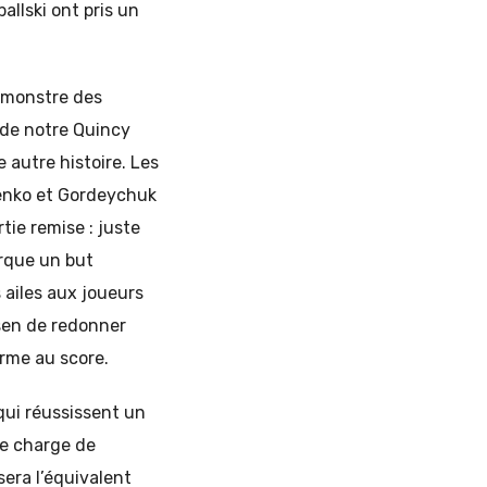
llski ont pris un
n monstre des
 de notre Quincy
 autre histoire. Les
lenko et Gordeychuk
tie remise : juste
arque un but
 ailes aux joueurs
ssen de redonner
rme au score.
qui réussissent un
se charge de
era l’équivalent