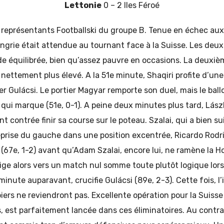
Lettonie
0 – 2 Iles Féroé
s représentants Footballski du groupe B. Tenue en échec aux
Hongrie était attendue au tournant face à la Suisse. Les deux
de équilibrée, bien qu’assez pauvre en occasions. La deuxi
nettement plus élevé. A la 51e minute, Shaqiri profite d’un
ier Gulácsi. Le portier Magyar remporte son duel, mais le ball
 qui marque (51e, 0-1). A peine deux minutes plus tard, Lászl
 contrée finir sa course sur le poteau. Szalai, qui a bien sui
reprise du gauche dans une position excentrée, Ricardo Rod
i (67e, 1-2) avant qu’Adam Szalai, encore lui, ne ramène la 
irige alors vers un match nul somme toute plutôt logique lor
minute auparavant, crucifie Gulácsi (89e, 2-3). Cette fois, l
iers ne reviendront pas. Excellente opération pour la Suisse 
, est parfaitement lancée dans ces éliminatoires. Au cont