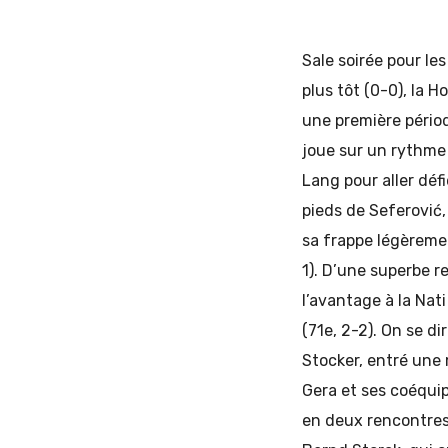
Sale soirée pour le
plus tôt (0-0), la 
une première pério
joue sur un rythme 
Lang pour aller déf
pieds de Seferović,
sa frappe légèrement
1). D’une superbe 
l’avantage à la Nat
(71e, 2-2). On se d
Stocker, entré une 
Gera et ses coéquip
en deux rencontres