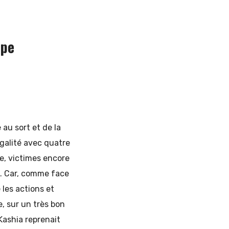
upe
au sort et de la
galité avec quatre
e, victimes encore
n. Car, comme face
 les actions et
, sur un très bon
 Kashia reprenait