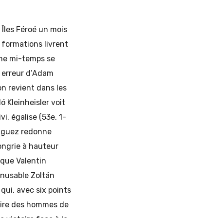
 Îles Féroé un mois
 formations livrent
ème mi-temps se
e erreur d’Adam
on revient dans les
ó Kleinheisler voit
vi, égalise (53e, 1-
riguez redonne
Hongrie à hauteur
sque Valentin
’inusable Zoltán
qui, avec six points
raire des hommes de