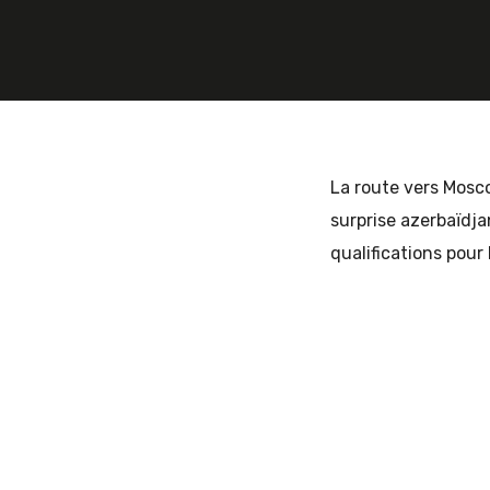
et
d'Europe
La route vers Mosco
surprise azerbaïdja
qualifications pou
de
l'Est