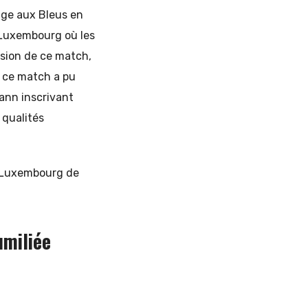
age aux Bleus en
 Luxembourg où les
asion de ce match,
, ce match a pu
mann inscrivant
 qualités
n Luxembourg de
umiliée