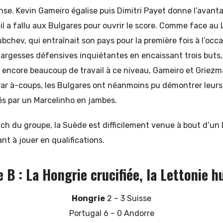
se. Kevin Gameiro égalise puis Dimitri Payet donne l’avant
il a fallu aux Bulgares pour ouvrir le score. Comme face au
bchev, qui entraînait son pays pour la première fois à l’occ
largesses défensives inquiétantes en encaissant trois buts
t encore beaucoup de travail à ce niveau, Gameiro et Griez
Par à-coups, les Bulgares ont néanmoins pu démontrer leurs
s par un Marcelinho en jambes.
tch du groupe, la Suède est difficilement venue à bout d’u
nt à jouer en qualifications.
e B :
La Hongrie crucifiée, la Lettonie h
Hongrie
2 – 3 Suisse
Portugal 6 – 0 Andorre