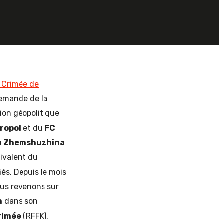
e Crimée de
demande de la
tion géopolitique
ropol
et du
FC
u
Zhemshuzhina
ivalent du
iés. Depuis le mois
ous revenons sur
n
dans son
rimée
(RFFK),