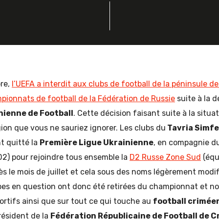
re,
l’UEFA a interdit aux clubs de football de la péninsule d
pionnats de football de la Fédération de Russie
suite à la 
nienne de Football
. Cette décision faisant suite à la situa
gion que vous ne sauriez ignorer. Les clubs du
Tavria Simfe
t quitté la
Première Ligue Ukrainienne
, en compagnie d
2) pour rejoindre tous ensemble la
D2 Russe Zone Sud
(équ
ès le mois de juillet et cela sous des noms légèrement modif
ipes en question ont donc été retirées du championnat et n
rtifs ainsi que sur tout ce qui touche au
football crimée
résident de la
Fédération Républicaine de Football de C