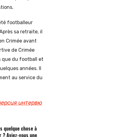
stions.
été footballeur
près sa retraite, il
» en Crimée avant
rtive de Crimée
s que du football et
quelques années. Il
ment au service du
я версия интервю
us quelque chose à
r ? Aviez-vous une