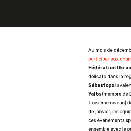
9 MAI 2015
3 COMMENTS
ADRI
et
d'Europe
Au mois de décemb
participer aux cham
Fédération Ukrai
de
délicate dans la ré
Sébastopol
avaien
Yalta
(membre de D
l'Est
troisième niveau) d
de janvier, les équ
ces événements spo
ensemble avec le p