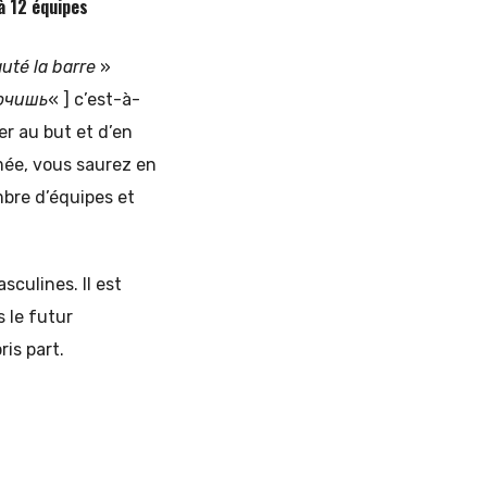
à 12 équipes
uté la barre
»
кочишь
« ] c’est-à-
r au but et d’en
imée, vous saurez en
bre d’équipes et
culines. Il est
 le futur
is part.