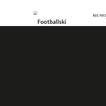
Footballski
NOS PAY
NOS INTERVIEWS
Le
football
d'Europe
centrale