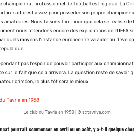
re championnat professionnel de football est logique. La C
abitants et c’est assez pour posséder son propre championn
 amateures. Nous faisons tout pour que cela se réalise de l
moment nous attendons encore des explications de l’UEFA su
par quels moyens l’instance européenne va aider au dévelo
république.
pendant pas l’espoir de pouvoir participer aux championnat
e sur le fait que cela arrivera. La question reste de savoir 
ateur criméen, le plus tôt sera le mieux.
Le club du Tavria en 1958 | © sctavriya.com
onnat pourrait commencer en avril ou en août, y a-t-il quelque cho