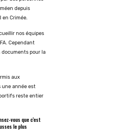
iméen depuis
l en Crimée.
ueillir nos équipes
UEFA. Cependant
s documents pour la
ermis aux
s une année est
ortifs reste entier
ensez-vous que c’est
usses le plus