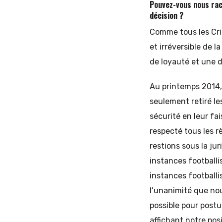
Pouvez-vous nous raco
décision ?
Comme tous les Cri
et irréversible de 
de loyauté et une d
Au printemps 2014, 
seulement retiré le
sécurité en leur fa
respecté tous les r
restions sous la ju
instances footballi
instances footballi
l’unanimité que nou
possible pour postu
affichant notre pos