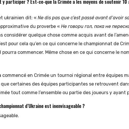
 y participer ? Est-ce-que la Crimée a les moyens de soutenir 10 
t ukrainien dit: «
Ne dis pas que c’est passé avant d’avoir sa
approximative du proverbe «
Не говори гол, пока не перес
 pas considérer quelque chose comme acquis avant de l’amene
 C’est pour cela qu’en ce qui concerne le championnat de Cr
il pourra commencer. Même chose en ce qui concerne le nom
l a commencé en Crimée un tournoi régional entre équipes mas
 que certaines des équipes participantes se retrouvent dans
mée tout comme l’ensemble ou partie des joueurs y ayant pr
 championnat d’Ukraine est inenvisageable ?
sageable.