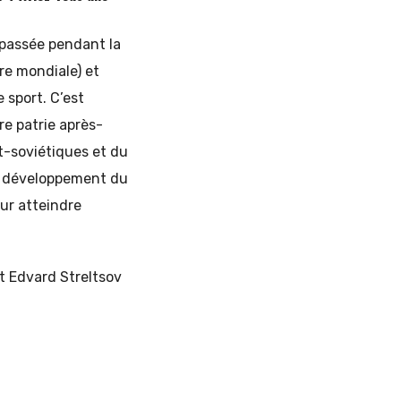
 passée pendant la
re mondiale) et
e sport. C’est
e patrie après-
st-soviétiques et du
au développement du
our atteindre
et Edvard Streltsov