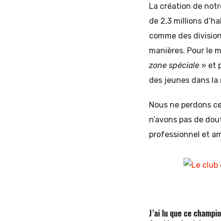
La création de not
de 2,3 millions d’h
comme des divisions
manières. Pour le 
zone spéciale
» et 
des jeunes dans la 
Nous ne perdons ce
n’avons pas de dout
professionnel et am
J’ai lu que ce champi