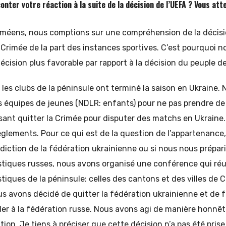
nter votre réaction à la suite de la décision de l’UEFA ? Vous att
méens, nous comptions sur une compréhension de la décisio
la Crimée de la part des instances sportives. C’est pourquoi 
écision plus favorable par rapport à la décision du peuple d
les clubs de la péninsule ont terminé la saison en Ukraine.
s équipes de jeunes (NDLR: enfants) pour ne pas prendre de
isant quitter la Crimée pour disputer des matchs en Ukraine
èglements. Pour ce qui est de la question de l’appartenance,
ridiction de la fédération ukrainienne ou si nous nous prépari
stiques russes, nous avons organisé une conférence qui réu
stiques de la péninsule: celles des cantons et des villes de C
s avons décidé de quitter la fédération ukrainienne et de f
ler à la fédération russe. Nous avons agi de manière honnêt
ition. Je tiens à préciser que cette décision n’a pas été pris