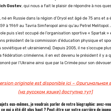
ich Gostev
, qui nous a fait le plaisir de répondre à nos que
, né en Russie dans la région d’Oryol est âgé de 75 ans et a 
9 à 1969 au Tavria Simferopol ainsi qu’au Petrel Melitopol. A
cole puis s’est occupé de l’organisation sportive « Spartak 
ans président de la commission d’éducation physique et spo
s soviétique et ukrainienne). Depuis 2005, il ne s’occupe plu
la fédération criméenne, il en est devenu le président il y a 
noré par l’Ukraine ainsi que par la Crimée pour son dévoue
 version originale est disponible ici – Оригинальна
(на русском язике) доступна тут]
ujets eux-mêmes, je voudrais parler de votre biographie: avez-vo
 ce qui a été dit plus haut ? Peut-être sur votre carrière de joueu