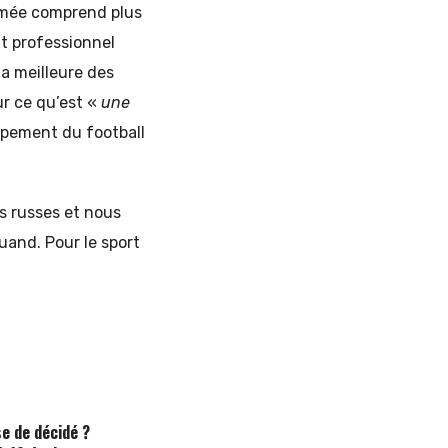
rimée comprend plus
at professionnel
a meilleure des
r ce qu’est «
une
ppement du football
s russes et nous
quand. Pour le sport
se de décidé ?