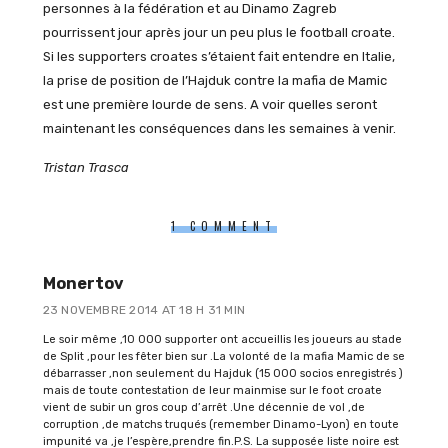
personnes à la fédération et au Dinamo Zagreb
pourrissent jour après jour un peu plus le football croate.
Si les supporters croates s’étaient fait entendre en Italie,
la prise de position de l’Hajduk contre la mafia de Mamic
est une première lourde de sens. A voir quelles seront
maintenant les conséquences dans les semaines à venir.
Tristan Trasca
1 COMMENT
Monertov
23 NOVEMBRE 2014 AT 18 H 31 MIN
Le soir même ,10 000 supporter ont accueillis les joueurs au stade
de Split ,pour les fêter bien sur .La volonté de la mafia Mamic de se
débarrasser ,non seulement du Hajduk (15 000 socios enregistrés )
mais de toute contestation de leur mainmise sur le foot croate
vient de subir un gros coup d’arrêt .Une décennie de vol ,de
corruption ,de matchs truqués (remember Dinamo-Lyon) en toute
impunité va ,je l’espère,prendre fin.P.S. La supposée liste noire est