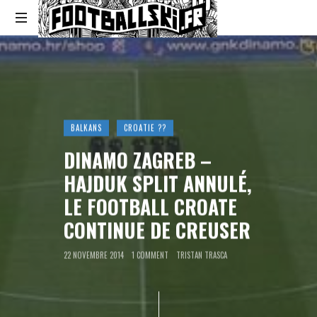
Footballski
Le
football
d'Europe
centrale
et
d'Europe
BALKANS
CROATIE ??
de
DINAMO ZAGREB –
l'Est
HAJDUK SPLIT ANNULÉ,
LE FOOTBALL CROATE
CONTINUE DE CREUSER
22 NOVEMBRE 2014
1 COMMENT
TRISTAN TRASCA