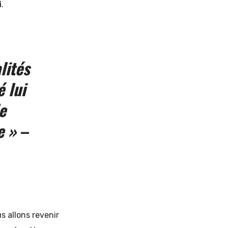
i
.
lités
 lui
e
e »
–
s allons revenir