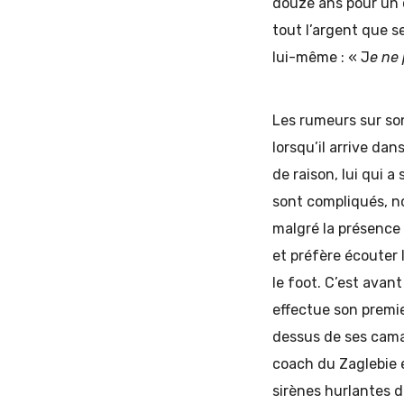
douze ans pour un 
tout l’argent que s
lui-même : « J
e ne 
Les rumeurs sur son 
lorsqu’il arrive da
de raison, lui qui a
sont compliqués, non
malgré la présence 
et préfère écouter 
le foot. C’est avant
effectue son premi
dessus de ses camar
coach du Zaglebie e
sirènes hurlantes d