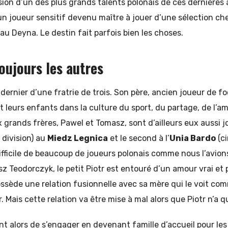
sion d’un des plus grands talents polonais de ces dernières
’un joueur sensitif devenu maître à jouer d’une sélection c
u Deyna. Le destin fait parfois bien les choses.
toujours les autres
e dernier d’une fratrie de trois. Son père, ancien joueur de fo
t leurs enfants dans la culture du sport, du partage, de l’am
 grands frères, Pawel et Tomasz, sont d’ailleurs eux aussi j
 division) au
Miedz Legnica
et le second à l’
Unia Bardo
(ci
ifficile de beaucoup de joueurs polonais comme nous l’avio
 Teodorczyk, le petit Piotr est entouré d’un amour vrai et
possède une relation fusionnelle avec sa mère qui le voit com
. Mais cette relation va être mise à mal alors que Piotr n’a 
t alors de s’engager en devenant famille d’accueil pour le