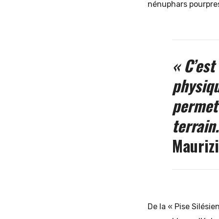
nénuphars pourpres 
« C’est
physiqu
permett
terrain
Maurizi
De la « Pise Silési