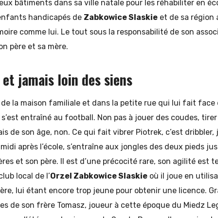
deux bâtiments dans sa ville natale pour les réhabiliter en é
 enfants handicapés de
Zabkowice Slaskie
et de sa région 
armoire comme lui. Le tout sous la responsabilité de son assoc
son père et sa mère.
 et jamais loin des siens
 de la maison familiale et dans la petite rue qui lui fait face
 s’est entraîné au football. Non pas à jouer des coudes, ti
 de son âge, non. Ce qui fait vibrer Piotrek, c’est dribbler, jo
idi après l’école, s’entraîne aux jongles des deux pieds jus
es et son père. Il est d’une précocité rare, son agilité est tel
lub local de l’
Orzel Zabkowice Slaskie
où il joue en utilis
rère, lui étant encore trop jeune pour obtenir une licence. G
s de son frère Tomasz, joueur à cette époque du Miedz Legn