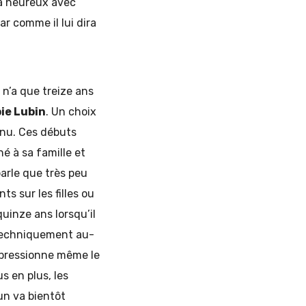
ra heureux avec
ar comme il lui dira
 n’a que treize ans
ie Lubin
. Un choix
onnu. Ces débuts
hé à sa famille et
parle que très peu
s sur les filles ou
quinze ans lorsqu’il
 Techniquement au-
impressionne même le
s en plus, les
un va bientôt