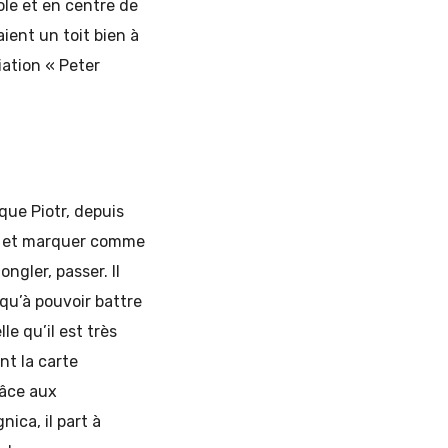
cole et en centre de
aient un toit bien à
iation « Peter
 que Piotr, depuis
rer et marquer comme
ngler, passer. Il
qu’à pouvoir battre
le qu’il est très
ant la carte
râce aux
ica, il part à