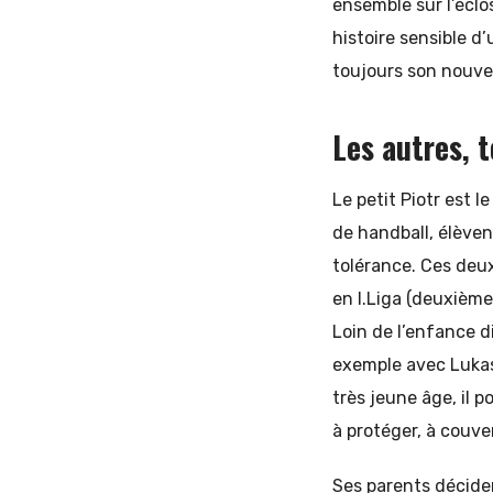
ensemble sur l’éclo
histoire sensible d
toujours son nouvea
Les autres, 
Le petit Piotr est l
de handball, élèven
tolérance. Ces deux
en I.Liga (deuxième
Loin de l’enfance d
exemple avec Lukasz
très jeune âge, il 
à protéger, à couver
Ses parents déciden