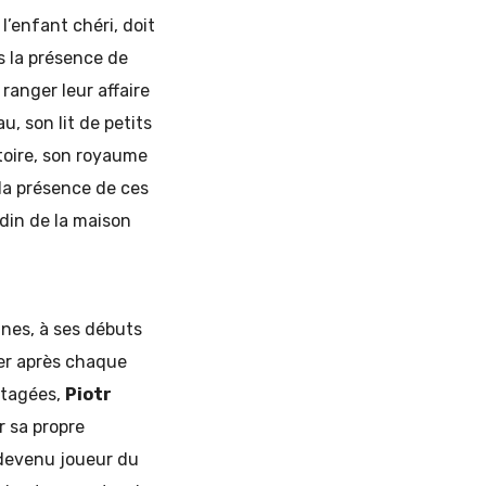
l’enfant chéri, doit
s la présence de
ranger leur affaire
u, son lit de petits
itoire, son royaume
 la présence de ces
rdin de la maison
unes, à ses débuts
mier après chaque
rtagées,
Piotr
r sa propre
 devenu joueur du