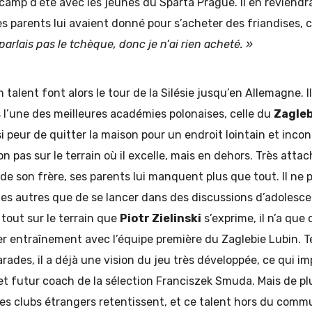
camp d’été avec les jeunes du Sparta Prague. Il en reviend
es parents lui avaient donné pour s’acheter des friandises, c
parlais pas le tchèque, donc je n’ai rien acheté. »
talent font alors le tour de la Silésie jusqu’en Allemagne. Il
ns l’une des meilleures académies polonaises, celle du
Zagleb
 si peur de quitter la maison pour un endroit lointain et inc
 pas sur le terrain où il excelle, mais en dehors. Très attac
de son frère, ses parents lui manquent plus que tout. Il ne 
les autres que de se lancer dans des discussions d’adolescent
 tout sur le terrain que
Piotr Zielinski
s’exprime, il n’a que 
er entraînement avec l’équipe première du Zaglebie Lubin.
ades, il a déjà une vision du jeu très développée, ce qui 
t futur coach de la sélection Franciszek Smuda. Mais de plu
es clubs étrangers retentissent, et ce talent hors du comm