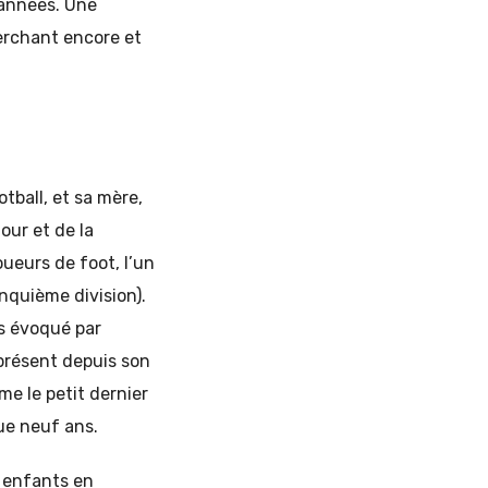
 années. Une
herchant encore et
otball, et sa mère,
our et de la
oueurs de foot, l’un
nquième division).
ns évoqué par
 présent depuis son
me le petit dernier
que neuf ans.
s enfants en