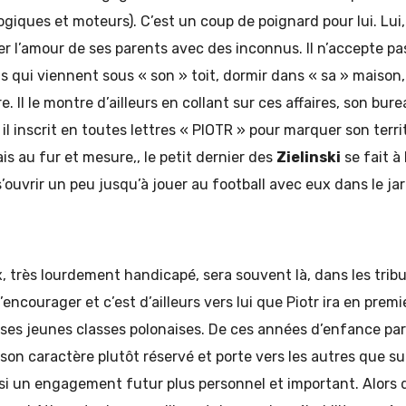
ogiques et moteurs). C’est un coup de poignard pour lui. Lui, 
 l’amour de ses parents avec des inconnus. Il n’accepte pa
qui viennent sous « son » toit, dormir dans « sa » maison, 
. Il le montre d’ailleurs en collant sur ces affaires, son burea
il inscrit en toutes lettres « PIOTR » pour marquer son terr
is au fur et mesure,, le petit dernier des
Zielinski
se fait à
s’ouvrir un peu jusqu’à jouer au football avec eux dans le ja
eux, très lourdement handicapé, sera souvent là, dans les trib
l’encourager et c’est d’ailleurs vers lui que Piotr ira en pre
 ses jeunes classes polonaises. De ces années d’enfance pa
son caractère plutôt réservé et porte vers les autres que su
si un engagement futur plus personnel et important. Alors