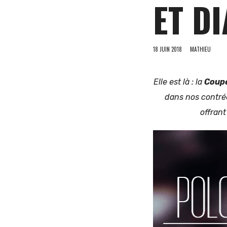
ET D
et
18 JUIN 2018
MATHIEU
Elle est là : la
Coupe
d'Europe
dans nos contrée
offrant
de
l'Est