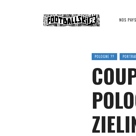
Footballski
NOS PAY
Le
POLOGNE ??
PORTRA
COUP
football
POLO
d'Europe
ZIELI
centrale