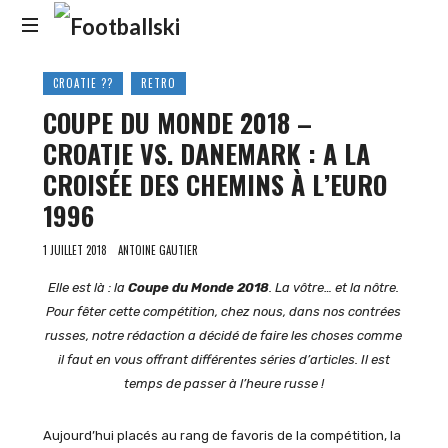
Footballski
Le
CROATIE ??
RETRO
football
COUPE DU MONDE 2018 –
d'Europe
centrale
CROATIE VS. DANEMARK : A LA
et
CROISÉE DES CHEMINS À L’EURO
d'Europe
de
1996
l'Est
1 JUILLET 2018
ANTOINE GAUTIER
Elle est là : la
Coupe du Monde 2018
. La vôtre… et la nôtre.
Pour fêter cette compétition, chez nous, dans nos contrées
russes, notre rédaction a décidé de faire les choses comme
il faut en vous offrant différentes séries d’articles. Il est
temps de passer à l’heure russe !
Aujourd’hui placés au rang de favoris de la compétition, la