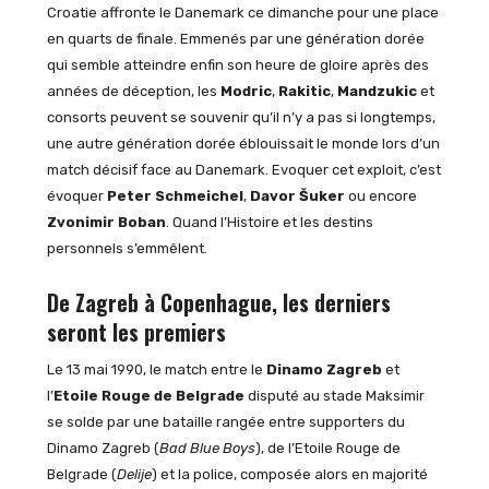
Croatie affronte le Danemark ce dimanche pour une place
en quarts de finale. Emmenés par une génération dorée
qui semble atteindre enfin son heure de gloire après des
années de déception, les
Modric
,
Rakitic
,
Mandzukic
et
consorts peuvent se souvenir qu’il n’y a pas si longtemps,
une autre génération dorée éblouissait le monde lors d’un
match décisif face au Danemark. Evoquer cet exploit, c’est
évoquer
Peter Schmeichel
,
Davor Šuker
ou encore
Zvonimir Boban
. Quand l’Histoire et les destins
personnels s’emmêlent.
De Zagreb à Copenhague, les derniers
seront les premiers
Le 13 mai 1990, le match entre le
Dinamo Zagreb
et
l’
Etoile Rouge de Belgrade
disputé au stade Maksimir
se solde par une bataille rangée entre supporters du
Dinamo Zagreb (
Bad Blue Boys
), de l’Etoile Rouge de
Belgrade (
Delije
) et la police, composée alors en majorité