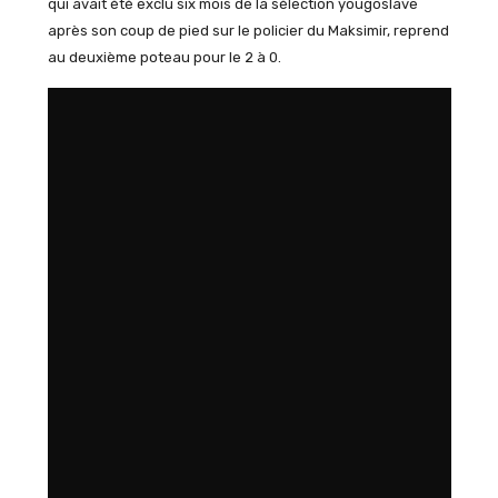
qui avait été exclu six mois de la sélection yougoslave
après son coup de pied sur le policier du Maksimir, reprend
au deuxième poteau pour le 2 à 0.