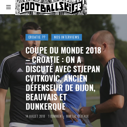
Footballski
Le
football
d'Europe
CROATIE ??
NOS INTERVIEWS
centrale
et
COUPE DU MONDE 2018
d'Europe
– CROATIE : ON A
de
l'Est
DISCUTÉ AVEC STJEPAN
CVITKOVIC, ANCIEN
DÉFENSEUR DE DIJON,
BEAUVAIS ET
DUNKERQUE
14 JUILLET 2018
1 COMMENT
MARTIAL DEBEAUX