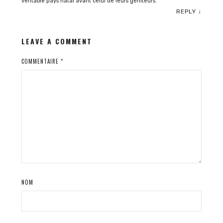
véritable pays natal avant celui de leurs géniteurs.
REPLY
↓
LEAVE A COMMENT
COMMENTAIRE
*
NOM