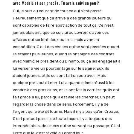
avec Modrić et son procès. Tu avais suivi un peu ?
Oui, je suis au courant de tout ce qui s’est passé.
Heureusement que ça arrive à des grands joueurs qui
sont capables de faire abstraction de tout ça. Ce n’est
jamais plaisant, que ce soit lui ou Lovren, d’avoir ces
affaires qui sortent deux ou trois mois avant la
compétition. C’est des choses qui se sont passées quand
ils étaient plus jeunes, quand ils ont signé des contrats
avec Mamić, le président du Dinamo, où ça les engageait à
lui verser à vie un pourcentage sur le salaire. Eux, ils
étaient jeunes, et ils se sont fait un peu avoir. Mais
quelque part, oui et non. Lui a quand même réussi à les
vendre à des gros clubs, et ils ont fait la carrière qu’ils ont
fait grâce à lui, parce qu’il est allé les chercher. On peut
regarder la chose dans ce sens. Forcément, il y a de
l’argent qui a été détourné. Mais il n’y a pas qu’en Croatie.
C’est partout pareil, de toute façon. Il y a toujours des
intermédiaires, des mecs qui se servent au passage. C’est
juste que là, c’est révélé au grand jour.