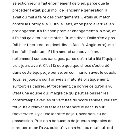
sélectionneur a fait énormément de bien, parce que le
précédent était, pour moi, de l’ancienne génération. Il
avait du mal à faire des changements. J’étais au match
contre le Portugal à l’Euro, à Lens, et on perd à la 117e, en
prolongation. Il a fait son premier changement à la 88e, et
il faisait ça à tous les matchs. Tu me diras, Dalic n’en a pas
fait hier (mercredi, en demi-finale face à l’Angleterre), mais
il en fait d’habitude. Et il a amené un nouvel élan,
notamment sur ces barrages, parce qu’on lui a filé l’équipe
trois jours avant. C’est là que quelque chose s’est créé
dans cette équipe, je pense, en communion avec le coach.
Tous les joueurs sont arrivés à maturité pratiquement,
surtout les cadres, et forcément, ça donne ce qu’on a vu.
C’est une équipe qui, malgré ce qui peut se passer, les
contretemps avec les ouvertures du score rapides, réussit
toujours à relever la tête et reprendre le dessus sur
l’adversaire. Il y a une identité de jeu, avec son jeu de
possession. Puis on a beaucoup de joueurs capables de
marquer, et on l’a vu, puisqu’il y en a huit ou neuf qui l’ont