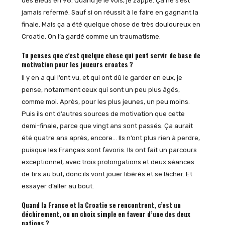
des Bleus en 98. Quand je le vois, je zappe. Ça ne s’est
jamais refermé. Sauf si on réussit à le faire en gagnant la
finale. Mais ça a été quelque chose de très douloureux en
Croatie. On l’a gardé comme un traumatisme.
Tu penses que c’est quelque chose qui peut servir de base de
motivation pour les joueurs croates ?
Il y en a qui l’ont vu, et qui ont dû le garder en eux, je
pense, notamment ceux qui sont un peu plus âgés,
comme moi. Après, pour les plus jeunes, un peu moins.
Puis ils ont d’autres sources de motivation que cette
demi-finale, parce que vingt ans sont passés. Ça aurait
été quatre ans après, encore… Ils n’ont plus rien à perdre,
puisque les Français sont favoris. Ils ont fait un parcours
exceptionnel, avec trois prolongations et deux séances
de tirs au but, donc ils vont jouer libérés et se lâcher. Et
essayer d’aller au bout.
Quand la France et la Croatie se rencontrent, c’est un
déchirement, ou un choix simple en faveur d’une des deux
nations ?