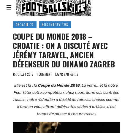
Footballski
Le
CROATIE ??
NOS INTERVIEWS
football
COUPE DU MONDE 2018 –
d'Europe
centrale
CROATIE : ON A DISCUTÉ AVEC
et
JÉRÉMY TARAVEL, ANCIEN
d'Europe
de
DÉFENSEUR DU DINAMO ZAGREB
l'Est
15 JUILLET 2018
1 COMMENT
LAZAR VAN PARIJS
Elle est là : la
Coupe du Monde 2018
. La vôtre… et la nôtre.
Pour fêter cette compétition, chez nous, dans nos contrées
russes, notre rédaction a décidé de faire les choses comme
il faut en vous offrant différentes séries d’articles. Il est
temps de passer à l’heure russe !