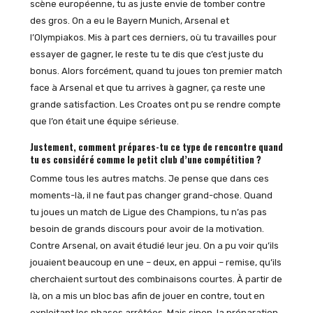
scène européenne, tu as juste envie de tomber contre
des gros. On a eu le Bayern Munich, Arsenal et
l’Olympiakos. Mis à part ces derniers, où tu travailles pour
essayer de gagner, le reste tu te dis que c’est juste du
bonus. Alors forcément, quand tu joues ton premier match
face à Arsenal et que tu arrives à gagner, ça reste une
grande satisfaction. Les Croates ont pu se rendre compte
que l’on était une équipe sérieuse.
Justement, comment prépares-tu ce type de rencontre quand
tu es considéré comme le petit club d’une compétition ?
Comme tous les autres matchs. Je pense que dans ces
moments-là, il ne faut pas changer grand-chose. Quand
tu joues un match de Ligue des Champions, tu n’as pas
besoin de grands discours pour avoir de la motivation.
Contre Arsenal, on avait étudié leur jeu. On a pu voir qu’ils
jouaient beaucoup en une – deux, en appui – remise, qu’ils
cherchaient surtout des combinaisons courtes. À partir de
là, on a mis un bloc bas afin de jouer en contre, tout en
exploitant les phases arrêtées. Mais sinon, la préparation