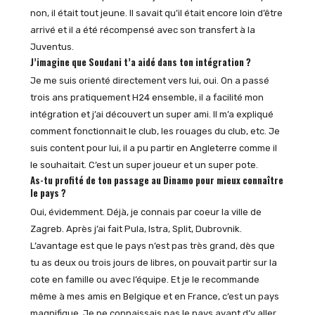
non, il était tout jeune. Il savait qu’il était encore loin d’être
arrivé et il a été récompensé avec son transfert à la
Juventus.
J’imagine que Soudani t’a aidé dans ton intégration ?
Je me suis orienté directement vers lui, oui. On a passé
trois ans pratiquement H24 ensemble, il a facilité mon
intégration et j’ai découvert un super ami. Il m’a expliqué
comment fonctionnait le club, les rouages du club, etc. Je
suis content pour lui, il a pu partir en Angleterre comme il
le souhaitait. C’est un super joueur et un super pote.
As-tu profité de ton passage au Dinamo pour mieux connaître
le pays ?
Oui, évidemment. Déjà, je connais par coeur la ville de
Zagreb. Après j’ai fait Pula, Istra, Split, Dubrovnik.
L’avantage est que le pays n’est pas très grand, dès que
tu as deux ou trois jours de libres, on pouvait partir sur la
cote en famille ou avec l’équipe. Et je le recommande
même à mes amis en Belgique et en France, c’est un pays
magnifique. Je ne connaissais pas le pays avant d’y aller