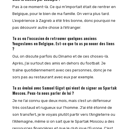
Pas à ce moment-là. Ce qui m’importait était de rentrer en
Belgique, pour le bien de ma famille. On verra plus tard.
L’expérience à Zagreb a été très bonne, donc pourquoi ne
pas découvrir autre chose à l’étranger.
Tu as eu l’occasion de retrouver quelques anciens
Yougoslaves en Belgique. Est-ce que tu as pu nouer des liens
?
Oui, on discute parfois du Dinamo et de ces choses-là.
Après, j’ai surtout des amis en dehors du football. Je
traîne quotidiennement avec ces personnes, donc je ne
sors pas au restaurant avec eux par exemple.
Tu as évolué avec Samuel Gigot qui vient de signer au Spartak
Moscou. Peux-tu nous parler de lui ?
Je ne l’ai connu que deux mois, mais c’est un défenseur
très costaud et rugueux sur l’homme. J’ai été étonné de
son transfert, je le voyais plutôt partir vers l’Angleterre ou
l’Allemagne, même si on sait que le Spartak Moscou a des
ressources financières et que le club joue l’Europe. C’est