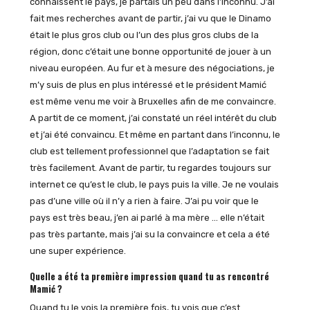
connaissent le pays, je partais un peu dans l’inconnu. J’ai
fait mes recherches avant de partir, j’ai vu que le Dinamo
était le plus gros club ou l’un des plus gros clubs de la
région, donc c’était une bonne opportunité de jouer à un
niveau européen. Au fur et à mesure des négociations, je
m’y suis de plus en plus intéressé et le président Mamić
est même venu me voir à Bruxelles afin de me convaincre.
A partit de ce moment, j’ai constaté un réel intérêt du club
et j’ai été convaincu. Et même en partant dans l’inconnu, le
club est tellement professionnel que l’adaptation se fait
très facilement. Avant de partir, tu regardes toujours sur
internet ce qu’est le club, le pays puis la ville. Je ne voulais
pas d’une ville où il n’y a rien à faire. J’ai pu voir que le
pays est très beau, j’en ai parlé à ma mère … elle n’était
pas très partante, mais j’ai su la convaincre et cela a été
une super expérience.
Quelle a été ta première impression quand tu as rencontré
Mamić ?
Quand tu le vois la première fois, tu vois que c’est