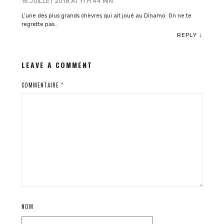
16 JUILLET 2018 AT 11 H 44 MIN
L’une des plus grands chèvres qui ait joué au Dinamo. On ne te
regrette pas .
REPLY
↓
LEAVE A COMMENT
COMMENTAIRE
*
NOM