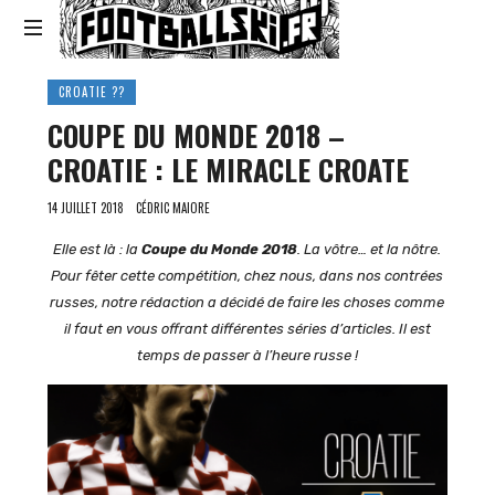
Footballski
Le
CROATIE ??
football
COUPE DU MONDE 2018 –
d'Europe
centrale
CROATIE : LE MIRACLE CROATE
et
d'Europe
14 JUILLET 2018
CÉDRIC MAIORE
de
l'Est
Elle est là : la
Coupe du Monde 2018
. La vôtre… et la nôtre.
Pour fêter cette compétition, chez nous, dans nos contrées
russes, notre rédaction a décidé de faire les choses comme
il faut en vous offrant différentes séries d’articles. Il est
temps de passer à l’heure russe !