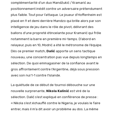
complémentarité d’un duo Mandžukić / Kramarić au
positionnement inédit contre un adversaire prétendument
plus faible. Tout pour l’attaque. Le joueur d’Hoffenheim est
placé en 9 et demi derrière Mandzo qui brille alors par son
intelligence de jeu dans le rôle de pivot, délivrant des
ballons d’une propreté étincelante pour Kramarić qui frôle
notamment la barre en première mi-temps. D’abord en
relayeur, puis en 10, Modrić a été le métronome de l’équipe.
Dès ce premier match,
Dalić
apporte un sens tactique
nouveau, une concentration pas vue depuis longtemps en
sélection. De quoi emmagasiner de la confiance avant le
gros affrontement contre l’Argentine, déjà sous pression
avec son nul 1-1 contre l’Islande.
La quiétude de ce début de tournoi débouche sur une
nouvelle surprenante,
Nikola Kalinić
est viré de la
sélection. Dalić s’est expliqué en conférence de presse :
« Nikola s’est échauffé contre le Nigeria, je voulais le faire
entrer, mais il m’a dit avoir un problème au dos. La même