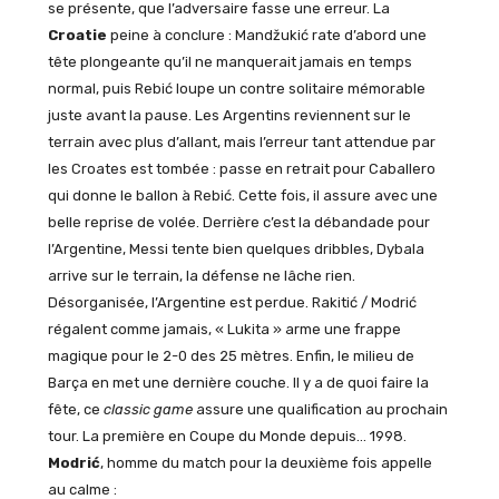
se présente, que l’adversaire fasse une erreur. La
Croatie
peine à conclure : Mandžukić rate d’abord une
tête plongeante qu’il ne manquerait jamais en temps
normal, puis Rebić loupe un contre solitaire mémorable
juste avant la pause. Les Argentins reviennent sur le
terrain avec plus d’allant, mais l’erreur tant attendue par
les Croates est tombée : passe en retrait pour Caballero
qui donne le ballon à Rebić. Cette fois, il assure avec une
belle reprise de volée. Derrière c’est la débandade pour
l’Argentine, Messi tente bien quelques dribbles, Dybala
arrive sur le terrain, la défense ne lâche rien.
Désorganisée, l’Argentine est perdue. Rakitić / Modrić
régalent comme jamais, « Lukita » arme une frappe
magique pour le 2-0 des 25 mètres. Enfin, le milieu de
Barça en met une dernière couche. Il y a de quoi faire la
fête, ce
classic game
assure une qualification au prochain
tour. La première en Coupe du Monde depuis… 1998.
Modrić
, homme du match pour la deuxième fois appelle
au calme :