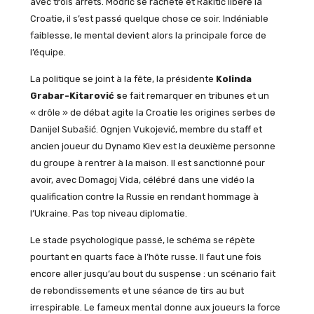
avec trois arrêts. Modrić se rachète et Rakitić libère la
Croatie, il s’est passé quelque chose ce soir. Indéniable
faiblesse, le mental devient alors la principale force de
l’équipe.
La politique se joint à la fête, la présidente
Kolinda
Grabar-Kitarović s
e fait remarquer en tribunes et un
« drôle » de débat agite la Croatie les origines serbes de
Danijel Subašić. Ognjen Vukojević, membre du staff et
ancien joueur du Dynamo Kiev est la deuxième personne
du groupe à rentrer à la maison. Il est sanctionné pour
avoir, avec Domagoj Vida, célébré dans une vidéo la
qualification contre la Russie en rendant hommage à
l’Ukraine. Pas top niveau diplomatie.
Le stade psychologique passé, le schéma se répète
pourtant en quarts face à l’hôte russe. Il faut une fois
encore aller jusqu’au bout du suspense : un scénario fait
de rebondissements et une séance de tirs au but
irrespirable. Le fameux mental donne aux joueurs la force