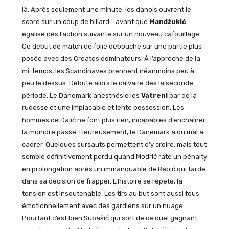
là. Après seulement une minute, les danois ouvrent le
score sur un coup de billard… avant que
Mandžukić
égalise dès l’action suivante sur un nouveau cafouillage.
Ce début de match de folie débouche sur une partie plus
posée avec des Croates dominateurs. À l’approche de la
mi-temps, les Scandinaves prennent néanmoins peu à
peu le dessus. Débute alors le calvaire dès la seconde
période. Le Danemark anesthésie les
Vatreni
par de la
rudesse et une implacable et lente possession. Les
hommes de Dalić ne font plus rien, incapables d’enchaîner
la moindre passe. Heureusement, le Danemark a du mal à
cadrer. Quelques sursauts permettent d’y croire, mais tout
semble définitivement perdu quand Modrić rate un pénalty
en prolongation après un immanquable de Rebić qui tarde
dans sa décision de frapper. L’histoire se répète, la
tension est insoutenable. Les tirs au but sont aussi fous
émotionnellement avec des gardiens sur un nuage.
Pourtant c’est bien Subašić qui sort de ce duel gagnant