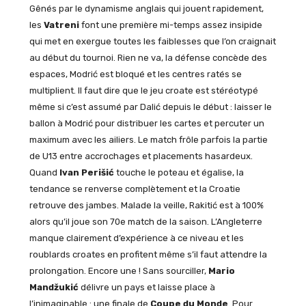
Gênés par le dynamisme anglais qui jouent rapidement,
les
Vatreni
font une première mi-temps assez insipide
qui met en exergue toutes les faiblesses que l’on craignait
au début du tournoi. Rien ne va, la défense concède des
espaces, Modrić est bloqué et les centres ratés se
multiplient. Il faut dire que le jeu croate est stéréotypé
même si c’est assumé par Dalić depuis le début : laisser le
ballon à Modrić pour distribuer les cartes et percuter un
maximum avec les ailiers. Le match frôle parfois la partie
de U13 entre accrochages et placements hasardeux.
Quand
Ivan Perišić
touche le poteau et égalise, la
tendance se renverse complètement et la Croatie
retrouve des jambes. Malade la veille, Rakitić est à 100%
alors qu’il joue son 70e match de la saison. L’Angleterre
manque clairement d’expérience à ce niveau et les
roublards croates en profitent même s’il faut attendre la
prolongation. Encore une ! Sans sourciller,
Mario
Mandžukić
délivre un pays et laisse place à
l’inimaginable : une finale de
Coupe du Monde
. Pour