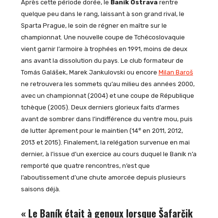
Après cette période dorée, le
Baník Ostrava
rentre
quelque peu dans le rang, laissant à son grand rival, le
Sparta Prague, le soin de régner en maître sur le
championnat. Une nouvelle coupe de Tchécoslovaquie
vient garnir l’armoire à trophées en 1991, moins de deux
ans avant la dissolution du pays. Le club formateur de
Tomás Galášek, Marek Jankulovski ou encore
Milan Baroš
ne retrouvera les sommets qu’au milieu des années 2000,
avec un championnat (2004) et une coupe de République
tchèque (2005). Deux derniers glorieux faits d’armes
avant de sombrer dans l’indifférence du ventre mou, puis
e
de lutter âprement pour le maintien (14
en 2011, 2012,
2013 et 2015). Finalement, la relégation survenue en mai
dernier, à l’issue d’un exercice au cours duquel le Baník n’a
remporté que quatre rencontres, n’est que
l’aboutissement d’une chute amorcée depuis plusieurs
saisons déjà.
« Le Baník était à genoux lorsque Šafarčik