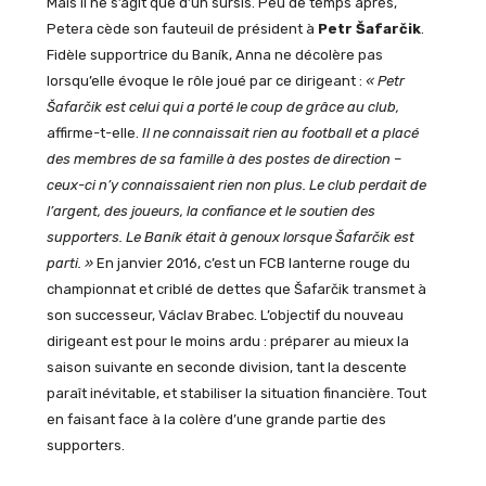
Mais il ne s’agit que d’un sursis. Peu de temps après,
Petera cède son fauteuil de président à
Petr Šafarčik
.
Fidèle supportrice du Baník, Anna ne décolère pas
lorsqu’elle évoque le rôle joué par ce dirigeant :
« Petr
Šafarčik est celui qui a porté le coup de grâce au club,
affirme-t-elle.
Il ne connaissait rien au football et a placé
des membres de sa famille à des postes de direction –
ceux-ci n’y connaissaient rien non plus. Le club perdait de
l’argent, des joueurs, la confiance et le soutien des
supporters. Le Baník était à genoux lorsque Šafarčik est
parti. »
En janvier 2016, c’est un FCB lanterne rouge du
championnat et criblé de dettes que Šafarčik transmet à
son successeur, Václav Brabec. L’objectif du nouveau
dirigeant est pour le moins ardu : préparer au mieux la
saison suivante en seconde division, tant la descente
paraît inévitable, et stabiliser la situation financière. Tout
en faisant face à la colère d’une grande partie des
supporters.