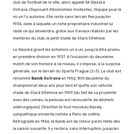
club de football de la ville, alors appelé SK Slezská
Ostrava. Disposant d’économies modestes, l’équipe joue là
où on l’y autorise. Elle reste sans terrain fixe jusqu’en
1934, date à laquelle un riche propriétaire industriel lui
cède ce qui deviendra, grâce aux travaux réalisés par les
membres du club, le petit stade de Stará Střelnice.
Le Slezská gravit les échelons un à un, jusqu’à être promu
en première division en 1937. A l’occasion du deuxième
match de son histoire à ce niveau, il s’impose, à la surprise
générale, sur le terrain du Sparta Prague (2-3). Le club est
renommé
Baník Ostrava
en 1952, finit deuxième du
championnat deux ans plus tard et quitte son vétuste
stade de Stará Střelnice en 1959 (du fait de sa proximité
avec des usines, la pelouse est recouverte de déchets
sidérurgiques). Direction le tout nouveau Bazaly,
sympathique enceinte nichée à flanc de colline.
Rétrogradé en 1966, le Baník est de retour parmi l’élite dès
la saison suivante. Il y restera, sans interruption, jusqu’en