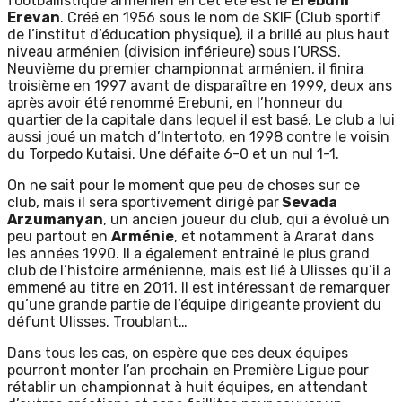
footballistique arménien en cet été est le
Erebuni
Erevan
. Créé en 1956 sous le nom de SKIF (Club sportif
de l’institut d’éducation physique), il a brillé au plus haut
niveau arménien (division inférieure) sous l’URSS.
Neuvième du premier championnat arménien, il finira
troisième en 1997 avant de disparaître en 1999, deux ans
après avoir été renommé Erebuni, en l’honneur du
quartier de la capitale dans lequel il est basé. Le club a lui
aussi joué un match d’Intertoto, en 1998 contre le voisin
du Torpedo Kutaisi. Une défaite 6-0 et un nul 1-1.
On ne sait pour le moment que peu de choses sur ce
club, mais il sera sportivement dirigé par
Sevada
Arzumanyan
, un ancien joueur du club, qui a évolué un
peu partout en
Arménie
, et notamment à Ararat dans
les années 1990. Il a également entraîné le plus grand
club de l’histoire arménienne, mais est lié à Ulisses qu’il a
emmené au titre en 2011. Il est intéressant de remarquer
qu’une grande partie de l’équipe dirigeante provient du
défunt Ulisses. Troublant…
Dans tous les cas, on espère que ces deux équipes
pourront monter l’an prochain en Première Ligue pour
rétablir un championnat à huit équipes, en attendant