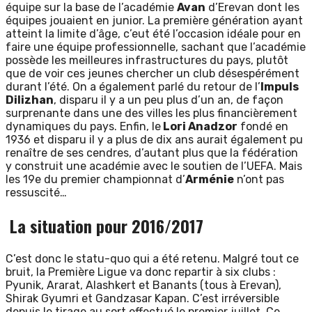
équipe sur la base de l’académie
Avan
d’Erevan dont les
équipes jouaient en junior. La première génération ayant
atteint la limite d’âge, c’eut été l’occasion idéale pour en
faire une équipe professionnelle, sachant que l’académie
possède les meilleures infrastructures du pays, plutôt
que de voir ces jeunes chercher un club désespérément
durant l’été. On a également parlé du retour de l’
Impuls
Dilizhan
, disparu il y a un peu plus d’un an, de façon
surprenante dans une des villes les plus financièrement
dynamiques du pays. Enfin, le
Lori Anadzor
fondé en
1936 et disparu il y a plus de dix ans aurait également pu
renaître de ses cendres, d’autant plus que la fédération
y construit une académie avec le soutien de l’UEFA. Mais
les 19e du premier championnat d’
Arménie
n’ont pas
ressuscité…
La situation pour 2016/2017
C’est donc le statu-quo qui a été retenu. Malgré tout ce
bruit, la Première Ligue va donc repartir à six clubs :
Pyunik, Ararat, Alashkert et Banants (tous à Erevan),
Shirak Gyumri et Gandzasar Kapan. C’est irréversible
depuis le tirage au sort effectué le premier juillet. Ce