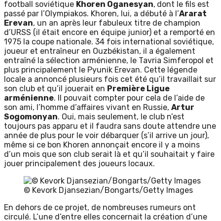
football soviétique
Khoren Oganesyan
,
dont le fils est
passé par l’Olympiakos. Khoren, lui, a débuté à l’
Ararat
Erevan
, un an après leur fabuleux titre de champion
d’URSS (il était encore en équipe junior) et a remporté en
1975 la coupe nationale. 34 fois international soviétique,
joueur et entraîneur en Ouzbékistan, il a également
entraîné la sélection arménienne, le Tavria Simferopol et
plus principalement le Pyunik Erevan. Cette légende
locale a annoncé plusieurs fois cet été qu’il travaillait sur
son club et qu’il jouerait en
Première Ligue
arménienne
. Il pouvait compter pour cela de l’aide de
son ami, l’homme d’affaires vivant en Russie,
Artur
Sogomonyan
. Oui, mais seulement, le club n’est
toujours pas apparu et il faudra sans doute attendre une
année de plus pour le voir débarquer (s’il arrive un jour),
même si ce bon Khoren annonçait encore il y a moins
d’un mois que son club serait là et qu’il souhaitait y faire
jouer principalement des joueurs locaux.
© Kevork Djansezian/Bongarts/Getty Images
En dehors de ce projet, de nombreuses rumeurs ont
circulé. L’une d’entre elles concernait la création d’une