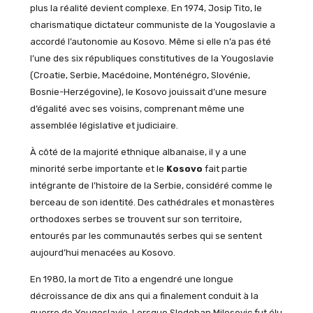
plus la réalité devient complexe. En 1974, Josip Tito, le
charismatique dictateur communiste de la Yougoslavie a
accordé l’autonomie au Kosovo. Même si elle n’a pas été
l’une des six républiques constitutives de la Yougoslavie
(Croatie, Serbie, Macédoine, Monténégro, Slovénie,
Bosnie-Herzégovine), le Kosovo jouissait d’une mesure
d’égalité avec ses voisins, comprenant même une
assemblée législative et judiciaire.
À côté de la majorité ethnique albanaise, il y a une
minorité serbe importante et le
Kosovo
fait partie
intégrante de l’histoire de la Serbie, considéré comme le
berceau de son identité. Des cathédrales et monastères
orthodoxes serbes se trouvent sur son territoire,
entourés par les communautés serbes qui se sentent
aujourd’hui menacées au Kosovo.
En 1980, la mort de Tito a engendré une longue
décroissance de dix ans qui a finalement conduit à la
guerre de Yougoslavie. Lorsque Slodoban Milosevic fut élu