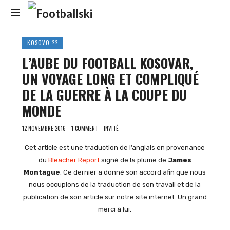
Footballski
Le
KOSOVO ??
football
L’AUBE DU FOOTBALL KOSOVAR,
d'Europe
centrale
UN VOYAGE LONG ET COMPLIQUÉ
et
DE LA GUERRE À LA COUPE DU
d'Europe
de
MONDE
l'Est
12 NOVEMBRE 2016
1 COMMENT
INVITÉ
Cet article est une traduction de l’anglais en provenance
du
Bleacher Report
signé de la plume de
James
Montague
. Ce dernier a donné son accord afin que nous
nous occupions de la traduction de son travail et de la
publication de son article sur notre site internet. Un grand
merci à lui.