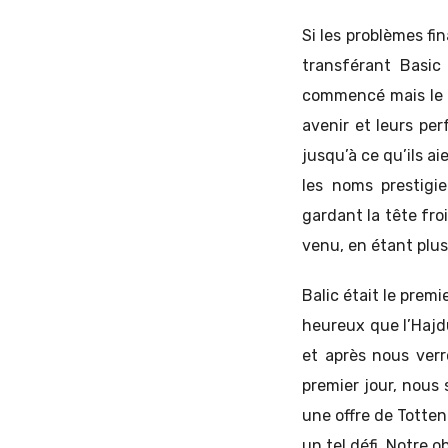
Si les problèmes fi
transférant Basic 
commencé mais le t
avenir et leurs pe
jusqu’à ce qu’ils ai
les noms prestigi
gardant la tête fro
venu, en étant plus
Balic était le prem
heureux que l’Hajd
et après nous verr
premier jour, nous
une offre de Totte
un tel défi. Notre 