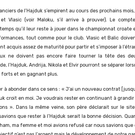
nanciers de l’Hajduk s’empirent au cours des prochains mois,
et Vlasic (voir Maloku, s’il arrive à prouver). Le comp
emps qu’il leur reste à jouer dans le championnat croate es
rformances, tout comme pour le club. Vlasic et Balic doiven
ent acquis assez de maturité pour partir et s’imposer à l’étra
eux ne doivent pas encore faire tourner la tête des de
ide, l’Hajduk, Andrija, Nikola et Elvir pourront se séparer lo
 forts et en gagnant plus.
ier à abonder dans ce sens : « J’ai un nouveau contrat [jusqu
uk croit en moi. Je voudrais rester en continuant à grandir
ons ». Dans la même veine, son père déclarait sur le site
 savions que rester à l’Hajduk serait la bonne décision. Qu
nham, ma femme et moi avions refusé car nous savions que c’
objectif n’est pas l’argent mais le développement de notre ga