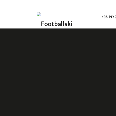
Footballski
NOS PAY
Le
BALKANS
CROATIE ??
football
d'Europe
2 AVRIL 2015
1 COMMENT
DAMIEN F
centrale