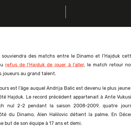
 souviendra des matchs entre le Dinamo et l’Hajduk cette
 au
refus de l’Hajduk de jouer à l’aller
, le match retour no
 joueurs au grand talent.
jours est l’âge auquel Andrija Balic est devenu le plus jeune 
ôté Hajduk. Le record précédent appartenait à Ante Vukus
h nul 2-2 pendant la saison 2008-2009, quatre jour
ôté du Dinamo, Alen Halilovic détient la palme. En Déce
e but de son équipe à 17 ans et demi.