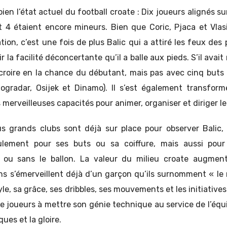
ien l’état actuel du football croate : Dix joueurs alignés su
 4 étaient encore mineurs. Bien que Coric, Pjaca et Vlas
ion, c’est une fois de plus Balic qui a attiré les feux des 
r la facilité déconcertante qu’il a balle aux pieds. S’il ava
 croire en la chance du débutant, mais pas avec cinq but
ogradar, Osijek et Dinamo). Il s’est également transform
 merveilleuses capacités pour animer, organiser et diriger le
s grands clubs sont déjà sur place pour observer Balic,
ulement pour ses buts ou sa coiffure, mais aussi pour
ou sans le ballon. La valeur du milieu croate augmen
ns s’émerveillent déjà d’un garçon qu’ils surnomment « l
le, sa grâce, ses dribbles, ses mouvements et les initiatives
de joueurs à mettre son génie technique au service de l’équ
ques et la gloire.