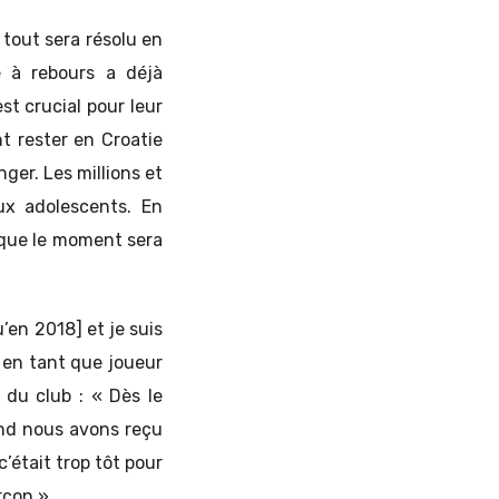
 tout sera résolu en
te à rebours a déjà
t crucial pour leur
t rester en Croatie
nger. Les millions et
ux adolescents. En
rsque le moment sera
’en 2018] et je suis
 en tant que joueur
 du club : « Dès le
and nous avons reçu
était trop tôt pour
rçon ».