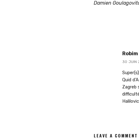
Damien Goulagovi
Robim
30 JUIN 
Super(s)
Quid d’A
Zagreb s
difficu
Halilovi
LEAVE A COMMENT