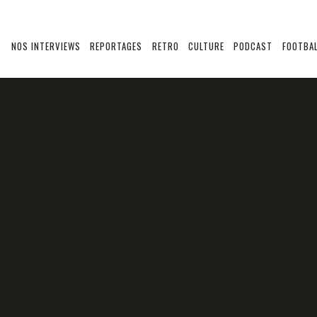
S
NOS INTERVIEWS
REPORTAGES
RETRO
CULTURE
PODCAST
FOOTBAL
NOS PORTRAITS
PORTRAITS DE JOUEURS