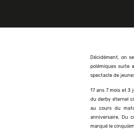
et
d'Europe
Décidément, on se
polémiques suite
spectacle de jeunes
de
17 ans 7 mois et 3 
du derby éternel c
l'Est
au cours du matc
anniversaire. Du c
marqué le cinquièm