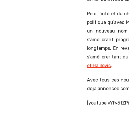
Pour l’intérêt du c
politique qu’avec M
un nouveau nom ap
s’améliorant prog
longtemps. En reva
s’améliorer tant q
et Halilovic
.
Avec tous ces nouv
déjà annoncée comm
[youtube vYfy51ZPi